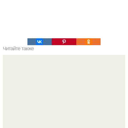
Читайте также
Как избежать ошибок при похудении за 30 дней