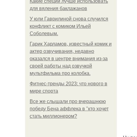
Какие специи лучше использовать
для вяления баклажанов
У юли Гаврилиной снова случился
конфликт с комиком Ильей
Соболевым.
Гарик Харламов, известный комик и
актер озвучивания, недавно
оказался в центре внимания из-за
своей работы над озвучкой
мультфильма про колобка.
Фитнес-тренды 2023: что нового в
мире спорта
Все же слышали про вчерашнюю
победу Бена аффлека в "кто хочет
стать миллионером?