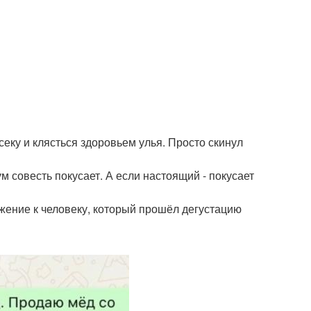
секу и клясться здоровьем улья. Просто скинул
 совесть покусает. А если настоящий - покусает
важение к человеку, который прошёл дегустацию