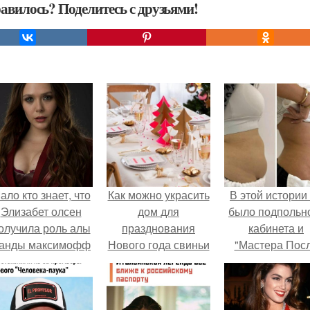
авилось? Поделитесь с друзьями!
ало кто знает, что
Как можно украсить
В этой истории
Элизабет олсен
дом для
было подпольн
олучила роль алы
празднования
кабинета и
анды максимофф
Нового года свиньи
"Мастера Пос
не сразу.
Двухнедельн
Курсов".