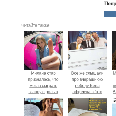
Понр
Читайте также
Милана стар
Все же слышали
М
призналась, что
про вчерашнюю
могла сыграть
победу Бена
п
главную роль в
аффлека в "кто
В
фильме "Алиса в
хочет стать
Стране Чудес"
миллионером?
вместо Ани