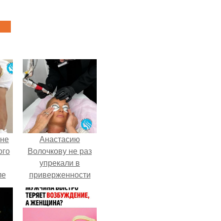
 не
Анастасию
ого
Волочкову не раз
упрекали в
ле
приверженности
ых
устаревшим бьюти -
процедурам.