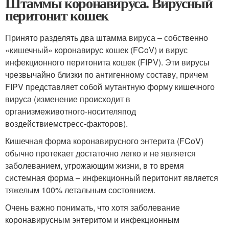
Штаммы коронавируса. Вирусный
перитонит кошек
Принято разделять два штамма вируса – собственно
«кишечный» коронавирус кошек (FCoV) и вирус
инфекционного перитонита кошек (FIPV). Эти вирусы
чрезвычайно близки по антигенному составу, причем
FIPV представляет собой мутантную форму кишечного
вируса (изменение происходит в
организме
животного-носителя
под
воздействием
стресс-факторов
).
Кишечная форма коронавирусного энтерита (FCoV)
обычно протекает достаточно легко и не является
заболеванием, угрожающим жизни, в то время
системная форма – инфекционный перитонит является
тяжелым 100% летальным состоянием.
Очень важно понимать, что хотя заболевание
коронавирусным энтеритом и инфекционным