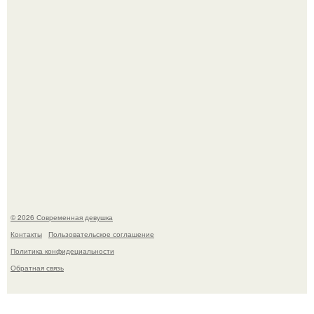
это Синди Кроуфорд.
Платье, которое до сих пор вызывает споры спустя годы.
© 2026 Современная девушка
Контакты
Пользовательское соглашение
Политика конфидециальности
Обратная связь