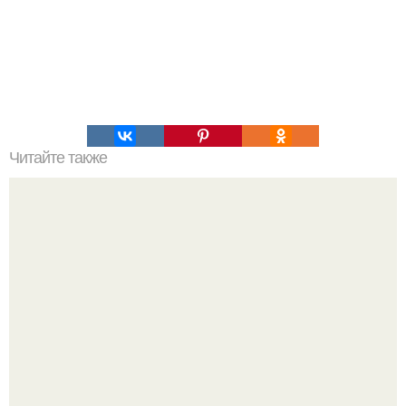
Читайте также
Выбирай упражнения, чтобы прокачать именно твой тип
попы.