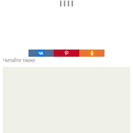
Читайте также
Мастерство в искусстве: как красиво заколоть Крабик на
каре