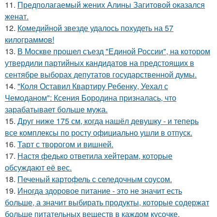
11.
Предполагаемый жених Алины Загитовой оказался
женат.
12.
Комедийной звезде удалось похудеть на 57
килограммов!
13.
В Москве прошел съезд "Единой России", на котором
утвердили партийных кандидатов на предстоящих в
сентябре выборах депутатов государственной думы.
14.
"Коля Оставил Квартиру Ребенку, Уехал с
Чемоданом": Ксения Бородина призналась, что
зарабатывает больше мужа.
15.
Друг ниже 175 см, когда нашёл девушку - и теперь
все комплексы по росту официально ушли в отпуск.
16.
Тарт с творогом и вишней.
17.
Настя федько ответила хейтерам, которые
обсуждают её вес.
18.
Печеный картофель с селедочным соусом.
19.
Иногда здоровое питание - это не значит есть
больше, а значит выбирать продукты, которые содержат
больше питательных веществ в каждом кусочке.