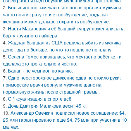
своей работы над озвучкой мультфильма про колобка.
2.
Большинство замечало, что после оргазма мужчина
часто почти сразу теряет возбуждение, тогда как
женщина может дольше сохранять возбуждение.
3.
Настя Макаревич и её бывший супруг поженились на
борту круизного лайнера.
4.
Жадная бывшая из США решила выбить из мужика
денег, да по больше, но что-то пошло не по плану.
5.
Селена Гомес призналась, что мечтает о ребёнке - и
сделала это трогательно и честно.
6.
Банан - не чемпион по калию.
7.
Одно неосторожное движение едва не стоило руки:
приморские врачи вернули мужчине шанс на
нормальную жизнь после страшной травмы.
8.
С * ксуализация в спорте всё.
9.
Дочь Дмитрия Маликова весит 45 кг.
10.
Александр Овечкин подписал новое соглашение: $4,
25 млн гарантировано и ещё $4, 75 млн при участии в 10
матчах.