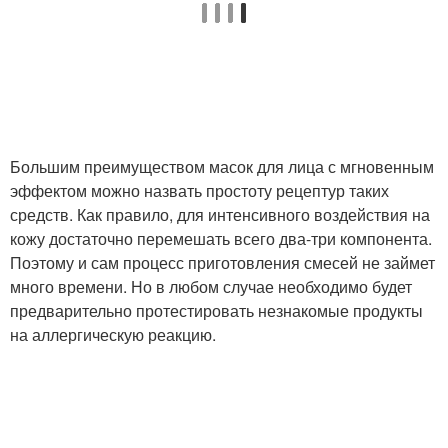
Маска для мягкой кожи
Цитрусовые маски
Большим преимуществом масок для лица с мгновенным
Маски для возрастной
эффектом можно назвать простоту рецептур таких
Белковая маска
кожи
средств. Как правило, для интенсивного воздействия на
кожу достаточно перемешать всего два-три компонента.
Поэтому и сам процесс приготовления смесей не займет
много времени. Но в любом случае необходимо будет
Рисовая маска
Маски для кожи
предварительно протестировать незнакомые продукты
на аллергическую реакцию.
Маска из куркумы
Маска из банана