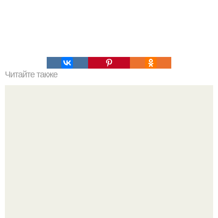
Читайте также
Какие женщины счастливы в браке. Как женщине быть
счастливой в браке?