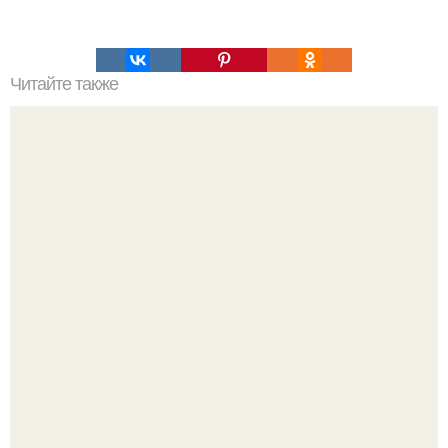
Читайте также
Как правильно причесаться: лучшие прически с
заколками для коротких волос