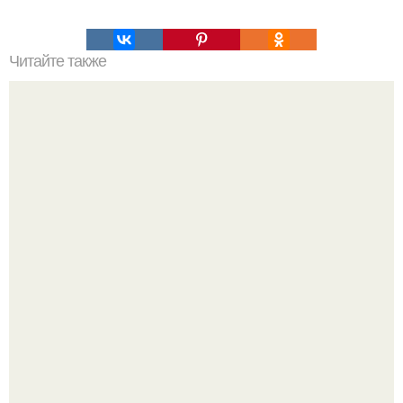
Читайте также
Анжелина Джоли собирается продать свой особняк в
Лос-анджелесе и окончательно покинуть США летом
2026 года, сообщает инсайдер издания People.