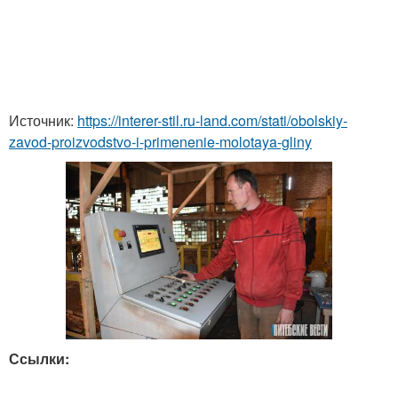
Источник:
https://interer-stil.ru-land.com/stati/obolskiy-
zavod-proizvodstvo-i-primenenie-molotaya-gliny
Ссылки: