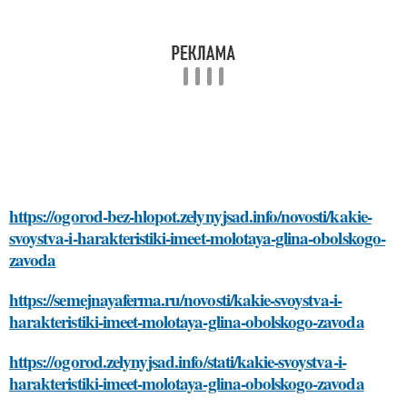
https://ogorod-bez-hlopot.zelynyjsad.info/novosti/kakie-
svoystva-i-harakteristiki-imeet-molotaya-glina-obolskogo-
zavoda
https://semejnayaferma.ru/novosti/kakie-svoystva-i-
harakteristiki-imeet-molotaya-glina-obolskogo-zavoda
https://ogorod.zelynyjsad.info/stati/kakie-svoystva-i-
harakteristiki-imeet-molotaya-glina-obolskogo-zavoda