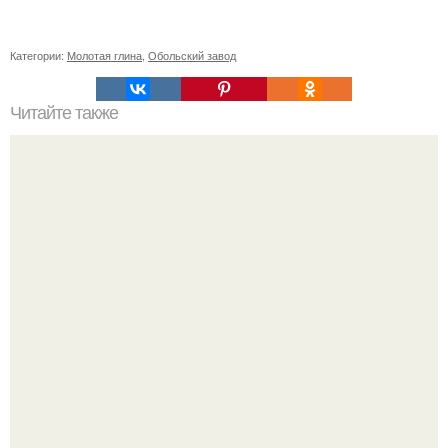
Категории:
Молотая глина
,
Обольский завод
Читайте также
Как можно избежать привлечения кротов в огород
Мало кто знает, что Элизабет олсен получила роль алы
Ванды максимофф не сразу.