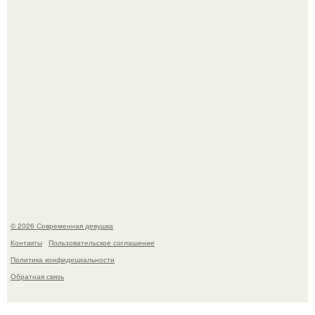
Платье, которое до сих пор вызывает споры спустя годы.
У юли Гаврилиной снова случился конфликт с комиком
Ильей Соболевым.
© 2026 Современная девушка
Контакты
Пользовательское соглашение
Политика конфидециальности
Обратная связь