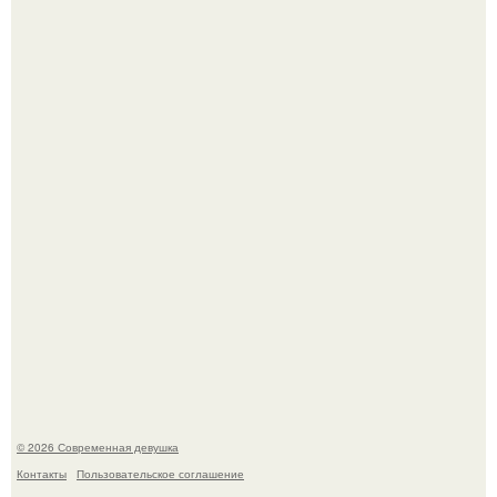
Настя ивлеева порадовала подписчиков новой серией
эффектных снимков - и, как обычно, вызвала бурное
обсуждение в соцсетях.
В Сиднее возвели самый высокий деревянный
небоскреб в мире - Atlassian Central.
© 2026 Современная девушка
Контакты
Пользовательское соглашение