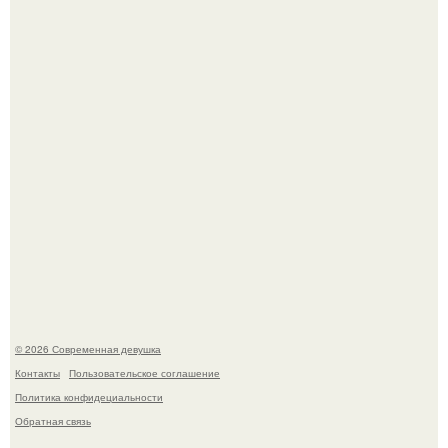
Итальяно веро: Орнелла мути упаковала чемоданы и
готовится обзавестись красным паспортом.
Платье, которое до сих пор вызывает споры спустя годы.
© 2026 Современная девушка
Контакты
Пользовательское соглашение
Политика конфидециальности
Обратная связь