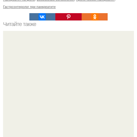
Гастроэнтеролог при панкреатите
Читайте также
Виды женская одежда. 100 и 1 вид верхней одежды:
полный словарь видов пальто, курток и прочего