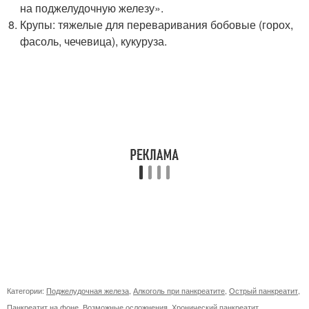
на поджелудочную железу».
Крупы: тяжелые для переваривания бобовые (горох,
фасоль, чечевица), кукуруза.
Категории:
Поджелудочная железа
,
Алкоголь при панкреатите
,
Острый панкреатит
,
Панкреатит на фоне
,
Возможные осложнения
,
Хронический панкреатит
,