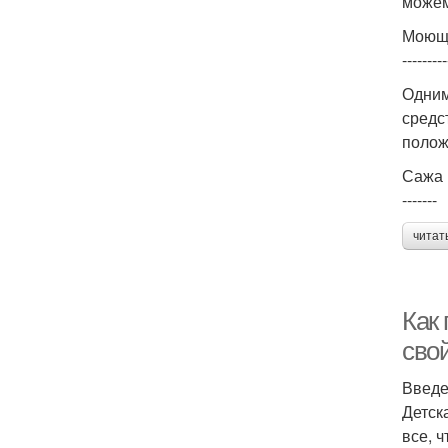
можем
Моющи
---------
Одним
средс
полож
Сажа
-------
читат
Как
сво
Введ
Детск
все, 