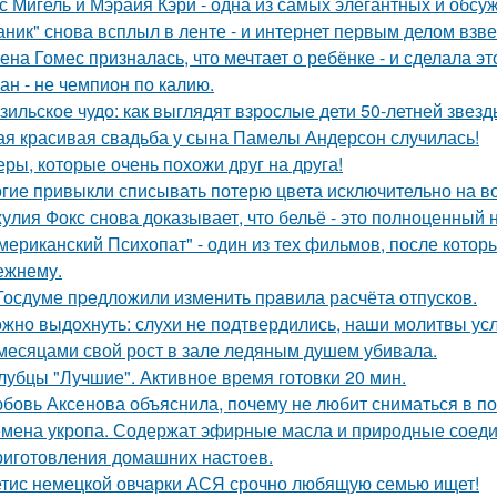
с Мигель и Мэрайя Кэри - одна из самых элегантных и обсу
аник" снова всплыл в ленте - и интернет первым делом взве
ена Гомес призналась, что мечтает о ребёнке - и сделала эт
ан - не чемпион по калию.
зильское чудо: как выглядят взрослые дети 50-летней звез
ая красивая свадьба у сына Памелы Андерсон случилась!
еры, которые очень похожи друг на друга!
гие привыкли списывать потерю цвета исключительно на во
улия Фокс снова доказывает, что бельё - это полноценный 
мериканский Психопат" - один из тех фильмов, после котор
ежнему.
Госдуме пpeдложили изменить пpaвила расчёта отпусков.
жно выдохнуть: слухи не подтвердились, наши молитвы у
месяцами свой рост в зале ледяным душем убивала.
лубцы "Лучшие". Активное время готовки 20 мин.
бовь Аксенова объяснила, почему не любит сниматься в по
мена укропа. Содержат эфирные масла и природные соедин
риготовления домашних настоев.
тис немецкой овчарки АСЯ срочно любящую семью ищет!