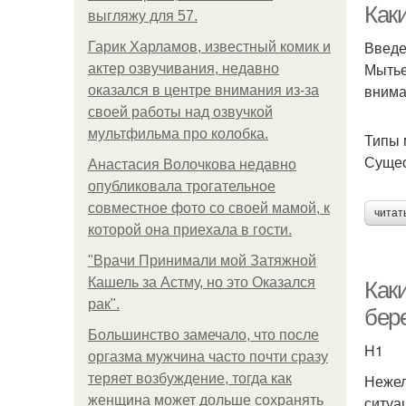
Как
выгляжу для 57.
Введ
Гарик Харламов, известный комик и
Мытье
актер озвучивания, недавно
внима
оказался в центре внимания из-за
своей работы над озвучкой
мультфильма про колобка.
Типы 
Сущес
Анастасия Волочкова недавно
опубликовала трогательное
совместное фото со своей мамой, к
читат
которой она приехала в гости.
"Врачи Принимали мой Затяжной
Кашель за Астму, но это Оказался
Как
рак".
бер
Большинство замечало, что после
H1
оргазма мужчина часто почти сразу
теряет возбуждение, тогда как
Нежел
женщина может дольше сохранять
ситуа