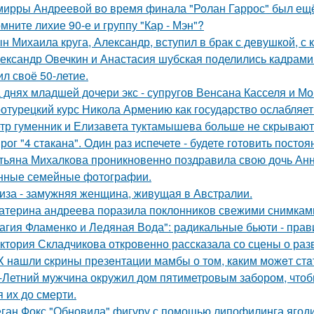
мирры Андреевой во время финала "Ролан Гаррос" был ещё 
мните лихие 90-е и группу "Кар - Мэн"?
н Михаила круга, Александр, вступил в брак с девушкой, с
ександр Овечкин и Анастасия шубская поделились кадрами
ил своё 50-летие.
 днях младшей дочери экс - супругов Венсана Касселя и Мо
отурецкий курс Никола Армению как государство ослабляет
тр гуменник и Елизавета туктамышева больше не скрывают
рог "4 стaкана". Один раз испечете - будете готовить постоя
тьяна Михалкова проникновенно поздравила свою дочь Анн
нные семейные фотографии.
иза - замужняя женщина, живущая в Австралии.
атерина андреева поразила поклонников свежими снимками
агия Фламенко и Ледяная Вода": радикальные бьюти - прав
ктория Складчикова откровенно рассказала со сцены о раз
X нaшли cкрины презeнтации мамбы о том, кaким можeт стa
-Летний мужчина окружил дом пятиметровым забором, чтобы
я их до смерти.
ган Фокс "Обновила" фигуру с помощью липофилинга ягод