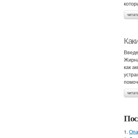
котор
читат
Как
Введ
Жирна
как а
устра
помоч
читат
Пос
1.
Опа