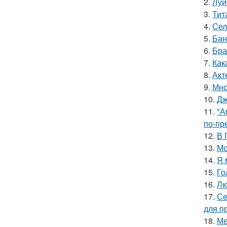
2.
Луи
3.
Тит
4.
Сел
5.
Бан
6.
Бра
7.
Как
8.
Акт
9.
Мно
10.
Дж
11.
"А
по-пр
12.
В 
13.
Мо
14.
Я 
15.
Го
16.
Лю
17.
Се
для п
18.
Ме