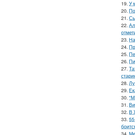
19.
У 
20.
По
21.
Сы
22.
Ал
отмет
23.
На
24.
Пр
25.
Пе
26.
Пи
27.
Та
стари
28.
Лу
29.
Ек
30.
"М
31.
Ви
32.
В 
33.
55
боитс
34.
Ме