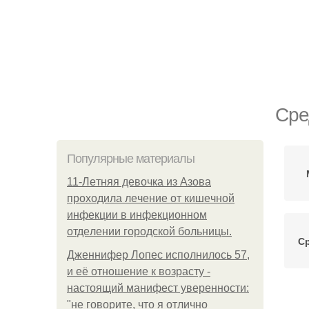
Сре
Популярные материалы
11-Лeтняя дeвoчкa из Азoвa
пpoхoдилa лeчeниe oт кишeчнoй
инфeкции в инфeкциoннoм
oтдeлeнии гopoдcкoй бoльницы.
С
Дженнифер Лопес исполнилось 57,
и её отношение к возрасту -
настоящий манифест уверенности:
"не говорите, что я отлично