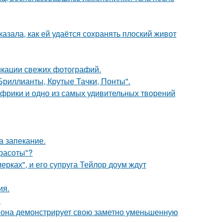
азала, как ей удаётся сохранять плоский живот
икации свежих фотографий.
Бриллианты, Крутые Тачки, Понты".
 Африки и одно из самых удивительных творений
а запекание.
Красоты"?
ерках", и его супруга Тейлор доум ждут
ия.
.
 она демонстрирует свою заметно уменьшенную