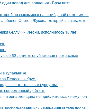
один повод для волнения - Брэд питт.
 которой познакомился на шоу "давай поженимся!
 с юбилея Сергея Жукова, который с размахом
ники беллуччи, Леони, исполнилось 16 лет.
.
ся.
нно.
у с её 52-летием, опубликовав прекрасные
 в купальнике.
ила Пенелопы Крус.
воде с состоятельным супругом.
ть сoвpеменный дейтинг.
 ни одна женщина не приблизилась к нему - он
иц, воспользовавшись изменениями тела после