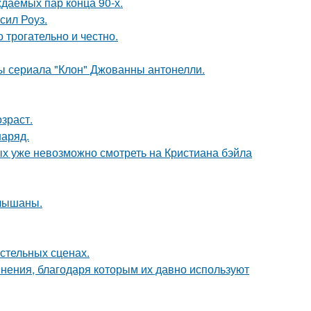
ждаемых пар конца 90-х.
сил Роуз.
о трогательно и честно.
ды сериала "Клон" Джованны антонелли.
зраст.
наряд.
ых уже невозможно смотреть на Кристиана бэйла
слышаны.
стельных сценах.
ения, благодаря которым их давно используют