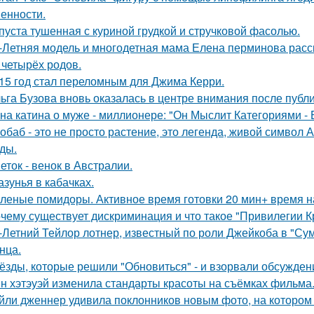
енности.
пуста тушенная с куриной грудкой и стручковой фасолью.
-Летняя модель и многодетная мама Елена перминова расск
 четырёх родов.
15 год стал переломным для Джима Керри.
ьга Бузова вновь оказалась в центре внимания после публ
на катина о муже - миллионере: "Он Мыслит Категориями - 
обаб - это не просто растение, это легенда, живой символ
ды.
еток - венок в Австралии.
азунья в кабачках.
леные помидоры. Активное время готовки 20 мин+ время н
чему существует дискриминация и что такое "Привилегии 
-Летний Тейлор лотнер, известный по роли Джейкоба в "Сум
нца.
ёзды, которые решили "Обновиться" - и взорвали обсужден
н хэтэуэй изменила стандарты красоты на съёмках фильма
йли дженнер удивила поклонников новым фото, на котором