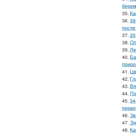
берем
35.
Ка
36.
39
после
37.
20
38.
Ол
39.
Ле
40.
Ба
приро
41.
Цв
42.
Гл
43.
Вя
44.
По
45.
34
перве
46.
Зв
47.
Эн
48.
Ка