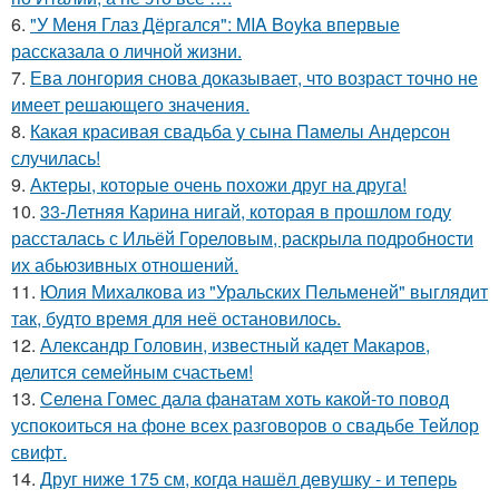
6.
"У Меня Глаз Дёргался": MIA Boyka впервые
рассказала о личной жизни.
7.
Ева лонгория снова доказывает, что возраст точно не
имеет решающего значения.
8.
Какая красивая свадьба у сына Памелы Андерсон
случилась!
9.
Актеры, которые очень похожи друг на друга!
10.
33-Летняя Карина нигай, которая в прошлом году
рассталась с Ильёй Гореловым, раскрыла подробности
их абьюзивных отношений.
11.
Юлия Михалкова из "Уральских Пельменей" выглядит
так, будто время для неё остановилось.
12.
Александр Головин, известный кадет Макаров,
делится семейным счастьем!
13.
Селена Гомес дала фанатам хоть какой-то повод
успокоиться на фоне всех разговоров о свадьбе Тейлор
свифт.
14.
Друг ниже 175 см, когда нашёл девушку - и теперь