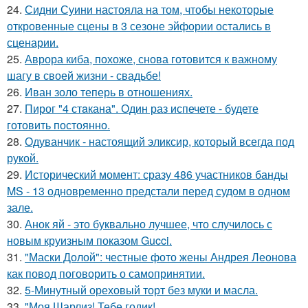
24.
Сидни Суини настояла на том, чтобы некоторые
откровенные сцены в 3 сезоне эйфории остались в
сценарии.
25.
Аврора киба, похоже, снова готовится к важному
шагу в своей жизни - свадьбе!
26.
Иван золо теперь в отношениях.
27.
Пирог "4 стaкана". Один раз испечете - будете
готовить постоянно.
28.
Одуванчик - настоящий эликсир, который всегда под
рукой.
29.
Исторический момент: сразу 486 участников банды
MS - 13 одновременно предстали перед судом в одном
зале.
30.
Анок яй - это буквально лучшее, что случилось с
новым круизным показом Gucci.
31.
"Маски Долой": честные фото жены Андрея Леонова
как повод поговорить о самопринятии.
32.
5-Минутный ореховый торт без муки и масла.
33.
"Моя Шарлиз! Тебе годик!