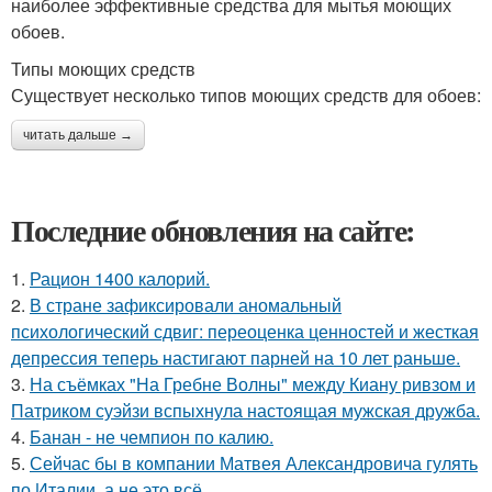
наиболее эффективные средства для мытья моющих
обоев.
Типы моющих средств
Существует несколько типов моющих средств для обоев:
читать дальше →
Последние обновления на сайте:
1.
Рацион 1400 калорий.
2.
В стране зафиксировали аномальный
психологический сдвиг: переоценка ценностей и жесткая
депрессия теперь настигают парней на 10 лет раньше.
3.
На съёмках "На Гребне Волны" между Киану ривзом и
Патриком суэйзи вспыхнула настоящая мужская дружба.
4.
Банан - не чемпион по калию.
5.
Сейчас бы в компании Матвея Александровича гулять
по Италии, а не это всё ….