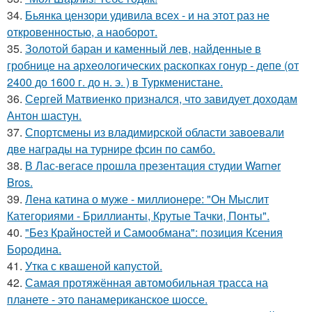
34.
Бьянка цензори удивила всех - и на этот раз не
откровенностью, а наоборот.
35.
Золотой баран и каменный лев, найденные в
гробнице на археологических раскопках гонур - депе (от
2400 до 1600 г. до н. э. ) в Туркменистане.
36.
Сергей Матвиенко признался, что завидует доходам
Антон шастун.
37.
Спортсмены из владимирской области завоевали
две награды на турнире фсин по самбо.
38.
В Лас-вегасе прошла презентация студии Warner
Bros.
39.
Лена катина о муже - миллионере: "Он Мыслит
Категориями - Бриллианты, Крутые Тачки, Понты".
40.
"Без Крайностей и Самообмана": позиция Ксения
Бородина.
41.
Утка с квашеной капустой.
42.
Самая протяжённая автомобильная трасса на
планете - это панамериканское шоссе.