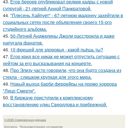
43.
Егор бероев опубликовал редкие кадры с новой
супругой - 21-летней Анной Панкратовой.
44.
"Плесень Хайпует" - 67-летнюю мадонну захейтили в
социальных сетях после объявления своего 15-ого
студийного альбома.
45.
50-Летней Анджелины Джоли расстроила и даже
напугала фанатов.
46.
10 фрешей для здоровья - какой пьёшь ты?
47.
Егор крид все никак не может отпустить ситуацию с
хейтом за его высказывания на концерте.
48.
Про Элизу часто говорили, что она будто создана из
стекла - слишком хрупкая для этого мира.
49.
Новый выход барби феррейры на промо хоррора
"Лицо Смерти".
50.
В Киржаче приступили к комплексному
восстановлению улиц Свердлова и прибрежной.
© 2026 Современная девушка
Контакты
Пользовательское соглашение