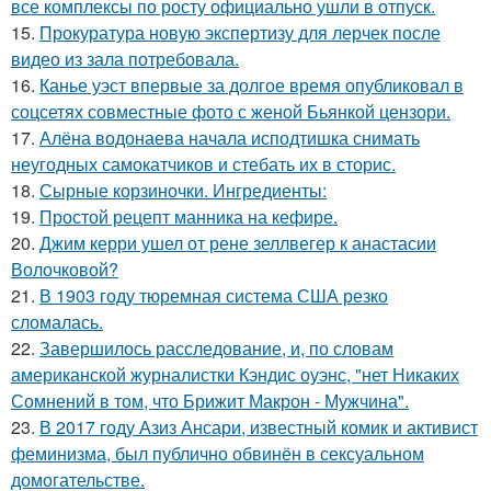
все комплексы по росту официально ушли в отпуск.
15.
Прокуратура новую экспертизу для лерчек после
видео из зала потребовала.
16.
Канье уэст впервые за долгое время опубликовал в
соцсетях совместные фото с женой Бьянкой цензори.
17.
Алёна водонаева начала исподтишка снимать
неугодных самокатчиков и стебать их в сторис.
18.
Сырные корзиночки. Ингредиенты:
19.
Простой рецепт манника на кефире.
20.
Джим керри ушел от рене зеллвегер к анастасии
Волочковой?
21.
В 1903 году тюремная система США резко
сломалась.
22.
Завершилось расследование, и, по словам
американской журналистки Кэндис оуэнс, "нет Никаких
Сомнений в том, что Брижит Макрон - Мужчина".
23.
В 2017 году Азиз Ансари, известный комик и активист
феминизма, был публично обвинён в сексуальном
домогательстве.