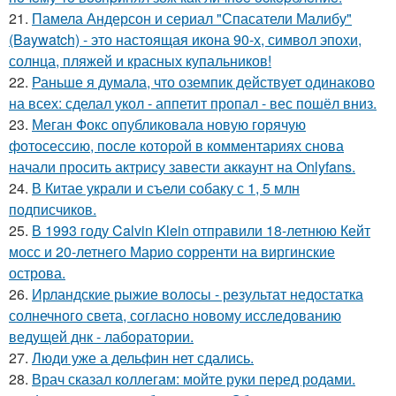
21.
Памела Андерсон и сериал "Спасатели Малибу"
(Baywatch) - это настоящая икона 90-х, символ эпохи,
солнца, пляжей и красных купальников!
22.
Раньше я думала, что оземпик действует одинаково
на всех: сделал укол - аппетит пропал - вес пошёл вниз.
23.
Меган Фокс опубликовала новую горячую
фотосессию, после которой в комментариях снова
начали просить актрису завести аккаунт на Onlyfans.
24.
В Китае украли и съели собаку с 1, 5 млн
подписчиков.
25.
В 1993 году Calvin Klein отправили 18-летнюю Кейт
мосс и 20-летнего Марио сорренти на виргинские
острова.
26.
Ирландские рыжие волосы - результат недостатка
солнечного света, согласно новому исследованию
ведущей днк - лаборатории.
27.
Люди уже а дельфин нет сдались.
28.
Врач сказал коллегам: мойте руки перед родами.