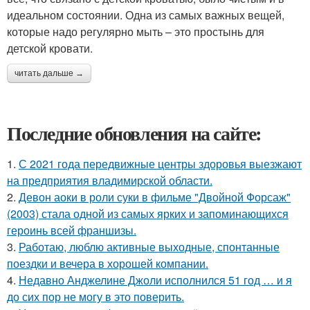
идеальном состоянии. Одна из самых важных вещей,
которые надо регулярно мыть – это простынь для
детской кровати.
читать дальше →
Последние обновления на сайте:
1.
С 2021 года передвижные центры здоровья выезжают
на предприятия владимирской области.
2.
Девон аоки в роли суки в фильме "Двойной Форсаж"
(2003) стала одной из самых ярких и запоминающихся
героинь всей франшизы.
3.
Работаю, люблю активные выходные, спонтанные
поездки и вечера в хорошей компании.
4.
Недавно Анджелине Джоли исполнился 51 год … и я
до сих пор не могу в это поверить.