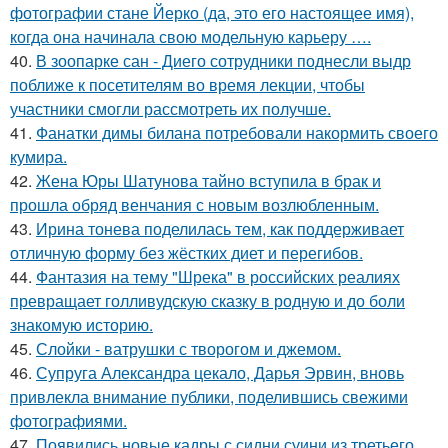
фотографии стане Йерко (да, это его настоящее имя),
когда она начинала свою модельную карьеру ….
40.
В зоопарке сан - Диего сотрудники поднесли выдр
поближе к посетителям во время лекции, чтобы
участники смогли рассмотреть их получше.
41.
Фанатки димы билана потребовали накормить своего
кумира.
42.
Жена Юры Шатунова тайно вступила в брак и
прошла обряд венчания с новым возлюбленным.
43.
Ирина тонева поделилась тем, как поддерживает
отличную форму без жёстких диет и перегибов.
44.
Фантазия на тему "Шрека" в российских реалиях
превращает голливудскую сказку в родную и до боли
знакомую историю.
45.
Слойки - ватрушки с творогом и джемом.
46.
Супруга Александра цекало, Дарья Эрвин, вновь
привлекла внимание публики, поделившись свежими
фотографиями.
47.
Появились новые кадры с сидни суини из третьего