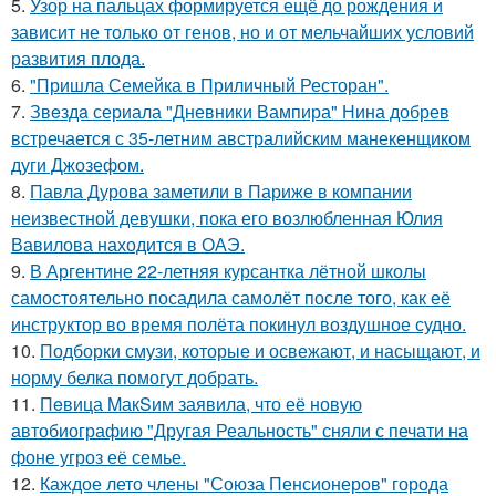
5.
Узор на пальцах формируется ещё до рождения и
зависит не только от генов, но и от мельчайших условий
развития плода.
6.
"Пришла Семейка в Приличный Ресторан".
7.
Звeздa сериала "Дневники Вампира" Нина добрев
встречается с 35-летним австралийским манекенщиком
дуги Джозефом.
8.
Павла Дурова заметили в Париже в компании
неизвестной девушки, пока его возлюбленная Юлия
Вавилова находится в ОАЭ.
9.
В Аргентине 22-летняя курсантка лётной школы
самостоятельно посадила самолёт после того, как её
инструктор во время полёта покинул воздушное судно.
10.
Подборки смузи, которые и освежают, и насыщают, и
норму белка помогут добрать.
11.
Пeвица MакSим заявила, что её новую
автобиографию "Другая Реальность" сняли с печати на
фоне угроз её семье.
12.
Каждое лето члены "Союза Пенсионеров" города