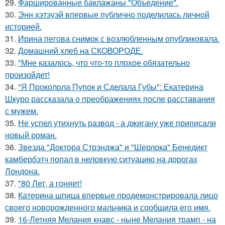
29.
Фаршированные баклажаны "Объедение".
30.
Энн хэтэуэй впервые публично поделилась личной
историей.
31.
Ирина пегова снимок с возлюбленным опубликовала.
32.
Домашний хлеб на СКОВОРОДЕ.
33.
"Мне казалось, что что-то плохое обязательно
произойдет!
34.
"Я Проколола Пупок и Сделала Губы": Екатерина
Шкуро рассказала о преображениях после расставания
с мужем.
35.
Не успел утихнуть развод - а джигану уже приписали
новый роман.
36.
Звезда "Доктора Стрэнджа" и "Шерлока" Бенедикт
камбербэтч попал в неловкую ситуацию на дорогах
Лондона.
37.
"80 Лет, а гоняет!
38.
Катерина шпица впервые продемонстрировала лицо
своего новорожденного мальчика и сообщила его имя.
39.
16-Летняя Мелания кнавс - ныне Мелания трамп - на