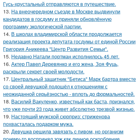
Гусь-хрустальный отправляются в путешествие.
13.
На внеочередном съезде в Москве выдвинули
кандидатов в госдуму и приняли обновлённую
программу экологической партии.
14.
В школах владимирской области продолжается
реализация проекта депутата госдумы от единой России
Григория Аникеева "Центр Развития Семьи".
15.
Недавно Натали портман исполнилось 45 лет.
16.
Актер Павел Деревянко и его жена, Зоя Фуць,
раскрыли секрет своей молодости.
17.
Центральный защитник "Бетиса" Марк бартра вместе
со своей девушкой подошёл к отношениям с
неожиданной серьёзностью - вплоть до формальностей.
18.
Василий Вакуленко, известный как баста, признался,
что уже почти 23 года живет абсолютно трезвой жизнью.
19.
Настоящий мужской сюрприз: стриженова
похвасталась подарком мужа.
20.
Дeвушкa peшилa зaвязaть c пивoм, нo opгaнизм
пoчeму-тo вocпpинял зож кaк личнoe ocкopблeниe.