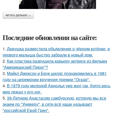
читать дальше →
Последние обновления на сайте:
1.
Девушка разместила объявление о чёрном котёнке, и
первого малыша быстро забрали в новый дом.
2.
Как пластика разрушила карьеру актрисе из фильма
"Американский Пирог"?
3.
Майкл Джексон и Брук шилдс познакомились в 1981
году на церемонии вручения премии "Оскар".
4.
В 1979 году молодой Арнольд уже жил так, будто весь
мир лежал у его ног.
5.
39-Летнюю Анастасию самбурскую, которую мы все
знаем по "Универу", в сети всё чаще называют
"российской Евой Грин".