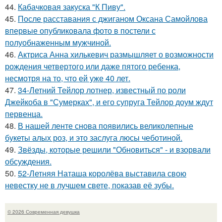
44.
Кабачковая закуска "К Пиву".
45.
После расставания с джиганом Оксана Самойлова
впервые опубликовала фото в постели с
полуобнаженным мужчиной.
46.
Актриса Анна хилькевич размышляет о возможности
рождения четвертого или даже пятого ребенка,
несмотря на то, что ей уже 40 лет.
47.
34-Летний Тейлор лотнер, известный по роли
Джейкоба в "Сумерках", и его супруга Тейлор доум ждут
первенца.
48.
В нашей ленте снова появились великолепные
букеты алых роз, и это заслуга люсы чеботиной.
49.
Звёзды, которые решили "Обновиться" - и взорвали
обсуждения.
50.
52-Летняя Наташа королёва выставила свою
невестку не в лучшем свете, показав её зубы.
© 2026 Современная девушка