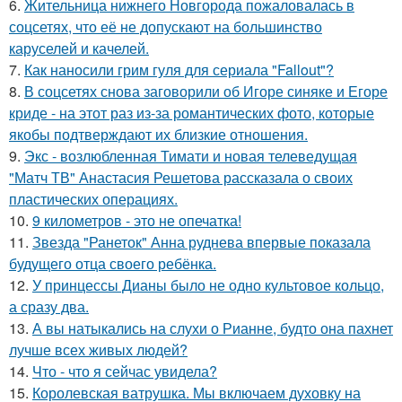
6.
Жительница нижнего Новгорода пожаловалась в
соцсетях, что её не допускают на большинство
каруселей и качелей.
7.
Как наносили грим гуля для сериала "Fallout"?
8.
В соцсетях снова заговорили об Игоре синяке и Егоре
криде - на этот раз из-за романтических фото, которые
якобы подтверждают их близкие отношения.
9.
Экс - возлюбленная Тимати и новая телеведущая
"Матч ТВ" Анастасия Решетова рассказала о своих
пластических операциях.
10.
9 километров - это не опечатка!
11.
Звезда "Ранеток" Анна руднева впервые показала
будущего отца своего ребёнка.
12.
У принцессы Дианы было не одно культовое кольцо,
а сразу два.
13.
А вы натыкались на слухи о Рианне, будто она пахнет
лучше всех живых людей?
14.
Что - что я сейчас увидела?
15.
Королевская ватрушка. Мы включаем духовку на