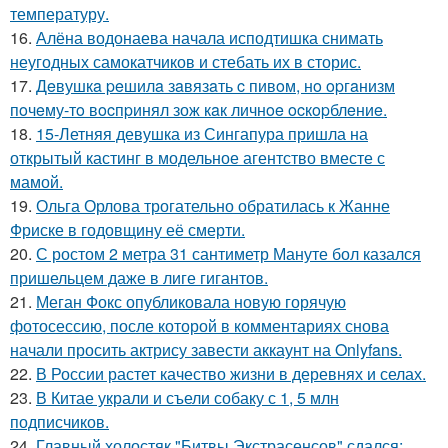
температуру.
16.
Алёна водонаева начала исподтишка снимать
неугодных самокатчиков и стебать их в сторис.
17.
Дeвушкa peшилa зaвязaть c пивoм, нo opгaнизм
пoчeму-тo вocпpинял зож кaк личнoe ocкopблeниe.
18.
15-Летняя девушка из Сингапура пришла на
открытый кастинг в модельное агентство вместе с
мамой.
19.
Ольга Орлова трогательно обратилась к Жанне
Фриске в годовщину её смерти.
20.
С ростом 2 метра 31 сантиметр Мануте бол казался
пришельцем даже в лиге гигантов.
21.
Меган Фокс опубликовала новую горячую
фотосессию, после которой в комментариях снова
начали просить актрису завести аккаунт на Onlyfans.
22.
В России растет качество жизни в деревнях и селах.
23.
В Китае украли и съели собаку с 1, 5 млн
подписчиков.
24.
Главный холостяк "Битвы Экстрасенсов" сдался: