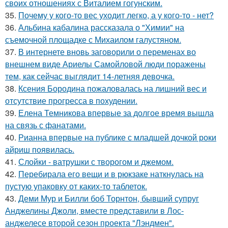
своих отношениях с Виталием гогунским.
35.
Почему у кого-то вес уходит легко, а у кого-то - нет?
36.
Альбина кабалина рассказала о "Химии" на
съемочной площадке с Михаилом галустяном.
37.
В интернете вновь заговорили о переменах во
внешнем виде Ариелы Самойловой люди поражены
тем, как сейчас выглядит 14-летняя девочка.
38.
Ксения Бородина пожаловалась на лишний вес и
отсутствие прогресса в похудении.
39.
Елена Темникова впервые за долгое время вышла
на связь с фанатами.
40.
Рианна впервые на публике с младшей дочкой роки
айриш появилась.
41.
Слойки - ватрушки с творогом и джемом.
42.
Перебирала его вещи и в рюкзаке наткнулась на
пустую упаковку от каких-то таблеток.
43.
Деми Мур и Билли боб Торнтон, бывший супруг
Анджелины Джоли, вместе представили в Лос-
анджелесе второй сезон проекта "Лэндмен".