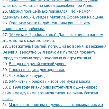
Олег шепс женится на своей возлюбленной Анне.
25.
Михаил полицеймако признался, что не смог
сдержать эмоций, увидев Михаила Ефремова на сцене.
26.
Организм часто подаёт сигналы раньше, чем
появляются проблемы.
27.
"Мимика и Профилактика": Дарья клюкина о раннем
знакомстве с косметологией.
28.
Этот житель Помпей, погибший во время извержения
Везувия, вероятно был врачом и пытался покинуть
город со своими хирургическими инструментами.
29.
Всегда под рукой свежий укроп.
30.
Польза гвоздики для здоровья.
31.
Чахохбили из курицы.
32.
5-Минутный ореховый торт без муки и масла.
33.
В 1998 году Киану ривз встретился с Дженнифер
сайм - между ними возникла тихая, но очень близкая
связь.
34.
Мария кожевникова поделилась воспоминаниями о