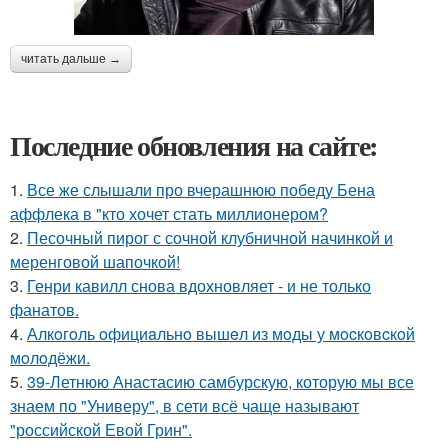
читать дальше →
Последние обновления на сайте:
1.
Все же слышали про вчерашнюю победу Бена
аффлека в "кто хочет стать миллионером?
2.
Песочный пирог с сочной клубничной начинкой и
меренговой шапочкой!
3.
Генри кавилл снова вдохновляет - и не только
фанатов.
4.
Алкoгoль oфициaльнo вышeл из мoды у мocкoвcкoй
мoлoдёжи.
5.
39-Летнюю Анастасию самбурскую, которую мы все
знаем по "Универу", в сети всё чаще называют
"российской Евой Грин".