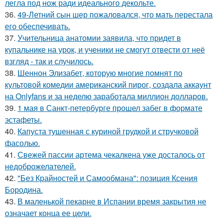
легла под нож ради идеального декольте.
36.
49-Летний сын шер пожаловался, что мать перестала
его обеспечивать.
37.
Учительница анатомии заявила, что придет в
купальнике на урок, и ученики не смогут отвести от неё
взгляд - так и случилось.
38.
Шеннон Элизабет, которую многие помнят по
культовой комедии американский пирог, создала аккаунт
на Onlyfans и за неделю заработала миллион долларов.
39.
1 мая в Санкт-петербурге прошел забег в формате
эстафеты.
40.
Капуста тушенная с куриной грудкой и стручковой
фасолью.
41.
Свежей пассии артема чекалкена уже досталось от
недоброжелателей.
42.
"Без Крайностей и Самообмана": позиция Ксения
Бородина.
43.
В маленькой пекарне в Испании время закрытия не
означает конца ее цели.