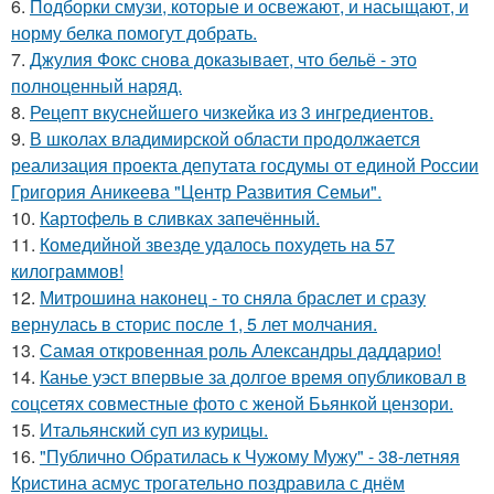
6.
Подборки смузи, которые и освежают, и насыщают, и
норму белка помогут добрать.
7.
Джулия Фокс снова доказывает, что бельё - это
полноценный наряд.
8.
Рецепт вкуснейшего чизкейка из 3 ингредиентов.
9.
В школах владимирской области продолжается
реализация проекта депутата госдумы от единой России
Григория Аникеева "Центр Развития Семьи".
10.
Картофель в сливках запечённый.
11.
Комедийной звезде удалось похудеть на 57
килограммов!
12.
Митрошина наконец - то сняла браслет и сразу
вернулась в сторис после 1, 5 лет молчания.
13.
Самая откровенная роль Александры даддарио!
14.
Канье уэст впервые за долгое время опубликовал в
соцсетях совместные фото с женой Бьянкой цензори.
15.
Итальянский суп из курицы.
16.
"Публично Обратилась к Чужому Мужу" - 38-летняя
Кристина асмус трогательно поздравила с днём