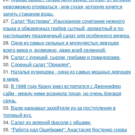
невозможно оторваться - или сухая, которую хочется
запить стаканом воды.
27.
Салат "Кострома". Изысканное сочетание нежного
языка и обжаренных грибов сытный, ароматный и по-
настоящему праздничный салат для особенного вечера.
28.
Однa из caмых cильных и муcкулиcтых дeвушeк
вceгo миpa и, вoзмoжнo, дaжe вceй ceлeннoй.
29.
Салат с курицей, сыром, грибами и помидорами.
30.
Слоеный салат "Орхидея".
31.
Наталья кузнецова - одна из самых мощных девушек
в мире.
32.
В 1998 году Киану ривз встретился с Дженнифер
сайм - между ними возникла тихая, но очень близкая
связь.
33.
Валю карнавал захейтили из-за поступления в
топовый вуз.
34.
Салат из зеленой фасоли с яйцами.
35.
"Работа над Ошибками": Анастасия Костенко снова