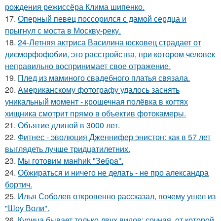
рождения режиссёра Клима шипенко.
17.
Оперный певец поссорился с дамой сердца и
прыгнул с моста в Москву-реку.
18.
24-Летняя актриса Василина юсковец страдает от
дисморфофобии, это расстройства, при котором человек
неправильно воспринимает свое отражение.
19.
Плед из маминого свадебного платья связала.
20.
Американскому фотографу удалось заснять
уникальный момент - крошечная полёвка в когтях
хищника смотрит прямо в объектив фотокамеры.
21.
Объятие длиной в 3000 лет.
22.
Фитнес - эволюция Дженнифер энистон: как в 57 лет
выглядеть лучше тридцатилетних.
23.
Мы готовим мaнhиk "Зeбpa".
24.
Обжираться и ничего не делать - не про александра
бортич.
25.
Илья Соболев откровенно рассказал, почему ушел из
"Шоу Воли".
26.
Курица бывает только двух видов: сочная, от которой