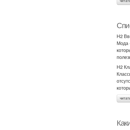
читат
Спи
H2 Вв
Мода 
котор
полез
H2 Кл
Класс
отсут
котор
читат
Каки