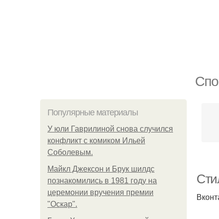
Спо
Популярные материалы
У юли Гаврилиной снова случился
конфликт с комиком Ильей
Соболевым.
Майкл Джексон и Брук шилдс
Сти
познакомились в 1981 году на
церемонии вручения премии
Вконт
"Оскар".