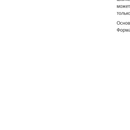
может
тольк
Основ
Форма