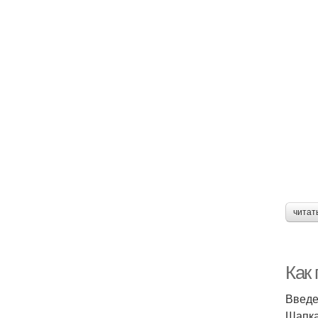
читат
Как
Введ
Шапка