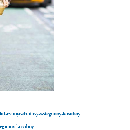
etat-rvanye-dzhinsy-s-steganoy-kosuhoy
steganoy-kosuhoy