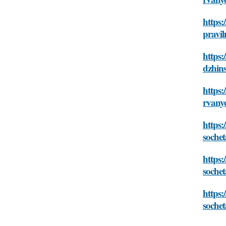
https:
pravil
https:
dzhin
https:
rvany
https:
sochet
https
sochet
https
sochet