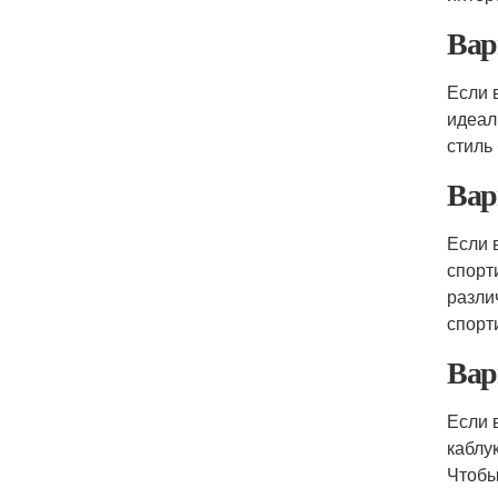
Вар
Если 
идеал
стиль
Вар
Если 
спорт
разли
спорт
Вар
Если 
каблу
Чтобы