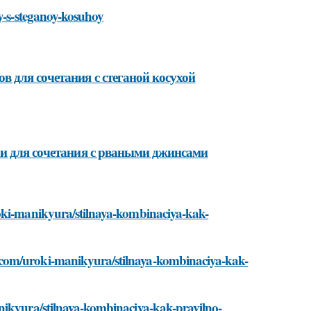
sy-s-steganoy-kosuhoy
 для сочетания с стеганой косухой
хи для сочетания с рваными джинсами
roki-manikyura/stilnaya-kombinaciya-kak-
.com/uroki-manikyura/stilnaya-kombinaciya-kak-
anikyura/stilnaya-kombinaciya-kak-pravilno-