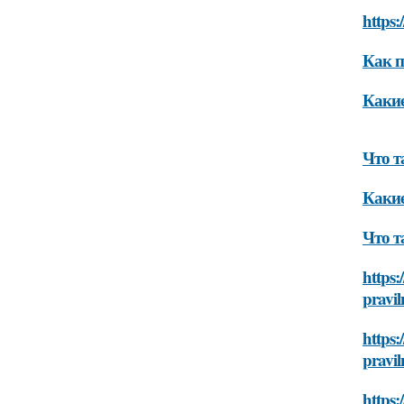
https:
Как п
Какие
Что т
Какие
Что т
https:
pravil
https
pravil
https: