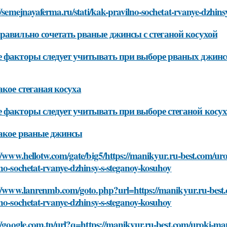
//semejnayaferma.ru/stati/kak-pravilno-sochetat-rvanye-dzhin
равильно сочетать рваные джинсы с стеганой косухой
 факторы следует учитывать при выборе рваных джинсов
акое стеганая косуха
 факторы следует учитывать при выборе стеганой косу
акое рваные джинсы
//www.hellotw.com/gate/big5/https://manikyur.ru-best.com/u
no-sochetat-rvanye-dzhinsy-s-steganoy-kosuhoy
://www.lanrenmb.com/goto.php?url=https://manikyur.ru-best
no-sochetat-rvanye-dzhinsy-s-steganoy-kosuhoy
//google.com.tn/url?q=https://manikyur.ru-best.com/uroki-m