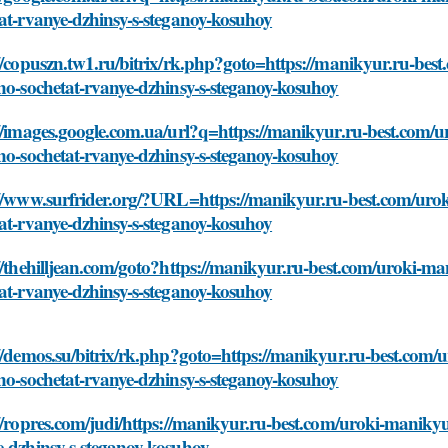
at-rvanye-dzhinsy-s-steganoy-kosuhoy
//copuszn.tw1.ru/bitrix/rk.php?goto=https://manikyur.ru-be
no-sochetat-rvanye-dzhinsy-s-steganoy-kosuhoy
://images.google.com.ua/url?q=https://manikyur.ru-best.com/
no-sochetat-rvanye-dzhinsy-s-steganoy-kosuhoy
://www.surfrider.org/?URL=https://manikyur.ru-best.com/uro
at-rvanye-dzhinsy-s-steganoy-kosuhoy
//thehilljean.com/goto?https://manikyur.ru-best.com/uroki-m
at-rvanye-dzhinsy-s-steganoy-kosuhoy
//demos.su/bitrix/rk.php?goto=https://manikyur.ru-best.com
no-sochetat-rvanye-dzhinsy-s-steganoy-kosuhoy
//ropres.com/judi/https://manikyur.ru-best.com/uroki-maniky
e-dzhinsy-s-steganoy-kosuhoy