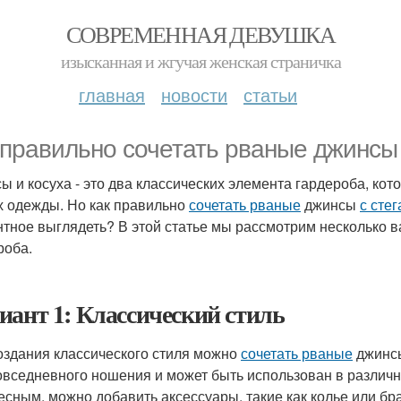
СОВРЕМЕННАЯ ДЕВУШКА
изысканная и жгучая женская страничка
главная
новости
статьи
 правильно сочетать рваные джинсы 
ы и косуха - это два классических элемента гардероба, ко
х одежды. Но как правильно
сочетать рваные
джинсы
с сте
нтное выглядеть? В этой статье мы рассмотрим несколько в
роба.
иант 1: Классический стиль
оздания классического стиля можно
сочетать рваные
джинсы
овседневного ношения и может быть использован в различны
есным, можно добавить аксессуары, такие как колье или бра