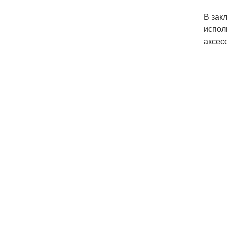
В зак
испол
аксес