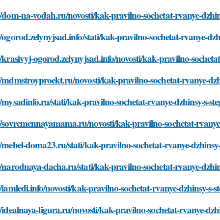
//dom-na-vodah.ru/novosti/kak-pravilno-sochetat-rvanye-dzhi
//ogorod.zelynyjsad.info/stati/kak-pravilno-sochetat-rvanye-d
//krasivyj-ogorod.zelynyjsad.info/novosti/kak-pravilno-sochet
//mdmstroyproekt.ru/novosti/kak-pravilno-sochetat-rvanye-dz
//mysadinfo.ru/stati/kak-pravilno-sochetat-rvanye-dzhinsy-s-s
://sovremennayamama.ru/novosti/kak-pravilno-sochetat-rvanye
//mebel-doma23.ru/stati/kak-pravilno-sochetat-rvanye-dzhinsy
//narodnaya-dacha.ru/stati/kak-pravilno-sochetat-rvanye-dzhi
//iamledi.info/novosti/kak-pravilno-sochetat-rvanye-dzhinsy-s-
//idealnaya-figura.ru/novosti/kak-pravilno-sochetat-rvanye-dz