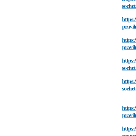
sochet
https:
pravil
https
pravil
https
sochet
https:
sochet
https:
pravil
https:
rvany