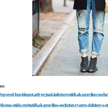
ки:
//ogorod-bez-hlopot.zelynyjsad.info/novosti/kak-pravilno-soch
//doma-otido.ru/stati/kak-pravilno-sochetat-rvanye-dzhinsy-s-