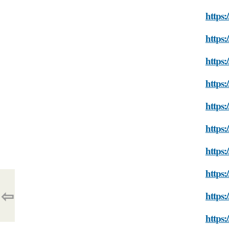
https:
https:
https:
https:
https:
https
https:
https:
⇦
https:
https: