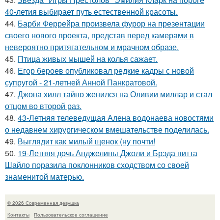
40-летия выбирает путь естественной красоты.
44.
Барби Феррейра произвела фурор на презентации
своего нового проекта, представ перед камерами в
невероятно притягательном и мрачном образе.
45.
Птица живых мышей на колья сажает.
46.
Егор бероев опубликовал редкие кадры с новой
супругой - 21-летней Анной Панкратовой.
47.
Джона хилл тайно женился на Оливии миллар и стал
отцом во второй раз.
48.
43-Летняя телеведущая Алена водонаева новостями
о недавнем хирургическом вмешательстве поделилась.
49.
Выглядит как милый щенок (ну почти!
50.
19-Летняя дочь Анджелины Джоли и Брэда питта
Шайло поразила поклонников сходством со своей
знаменитой матерью.
© 2026 Современная девушка
Контакты
Пользовательское соглашение