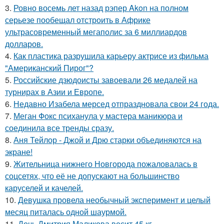
3.
Ровно восемь лет назад рэпер Akon на полном
серьезе пообещал отстроить в Африке
ультрасовременный мегаполис за 6 миллиардов
долларов.
4.
Как пластика разрушила карьеру актрисе из фильма
"Американский Пирог"?
5.
Российские дзюдоисты завоевали 26 медалей на
турнирах в Азии и Европе.
6.
Недавно Изабела мерсед отпраздновала свои 24 года.
7.
Меган Фокс психанула у мастера маникюра и
соединила все тренды сразу.
8.
Аня Тейлор - Джой и Дрю старки объединяются на
экране!
9.
Жительница нижнего Новгорода пожаловалась в
соцсетях, что её не допускают на большинство
каруселей и качелей.
10.
Девушка провела необычный эксперимент и целый
месяц питалась одной шаурмой.
11.
Дочь Дмитрия Маликова весит 45 кг.