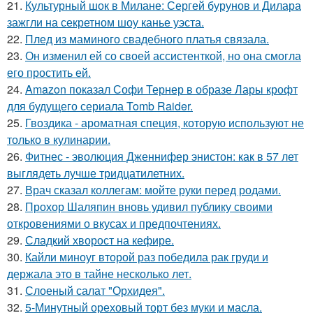
21.
Культурный шок в Милане: Сергей бурунов и Дилара
зажгли на секретном шоу канье уэста.
22.
Плед из маминого свадебного платья связала.
23.
Он изменил ей со своей ассистенткой, но она смогла
его простить ей.
24.
Amazon показал Софи Тернер в образе Лары крофт
для будущего сериала Tomb Raider.
25.
Гвоздика - ароматная специя, которую используют не
только в кулинарии.
26.
Фитнес - эволюция Дженнифер энистон: как в 57 лет
выглядеть лучше тридцатилетних.
27.
Врач сказал коллегам: мойте руки перед родами.
28.
Прохор Шаляпин вновь удивил публику своими
откровениями о вкусах и предпочтениях.
29.
Сладкий хворост на кефире.
30.
Кайли миноуг второй раз победила рак груди и
держала это в тайне несколько лет.
31.
Слоеный салат "Орхидея".
32.
5-Минутный ореховый торт без муки и масла.