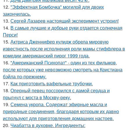
12.
"Эффектная Бомбочка" могилой для двоих
закончилась.
13.
Сергей Лазарев настоящий эксперимент устроил!
14.
В самые лучшие и добрые руки отдается солнечная
Перси!
15.
Актриса Дженнифер кулидж обрела мировую
известность после исполнения роли мамы стиффлера в
комедии американский пирог 1999 года.
16.
"Американский Психопат" - один из тех фильмов,
после которых уже невозможно смотреть на Кристиана
бэйла по-прежнему.
17.
Как приготовить вафельные трубочки.
18.
Оперный певец поссорился с дамой сердца и
прыгнул с моста в Москву-реку.
19.
Семена укропа. Содержат эфирные масла и
природные соединения, благодаря которым их давно
используют для приготовления домашних настоев.
20.
Чиабатта в духовке. Ингредиенты: