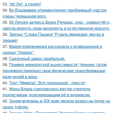
33.
"80 Лет, а гоняет!
34.
Во Владимире отремонтируют проблемный участок
улицы Чернышевского.
35.
55-Летняя актриса Дениз Ричардс, секс - символ 90-х,
смогла вернуть свою молодость и естественную красоту.
36.
Звезда "Слова Пацана" Рузиль минекаев: месяц в
тюрьме!
37.
Мария кожевникова рассказала о возвращении в
сериал "Универ".
38.
Сказочный замок гарибальди.
39.
Пример невероятной выносливости: Ченнинг татум
продемонстрировал свои физические трансформации
ради ролей в кино.
40.
Торт "Мимоза". Всё гениальное - просто!
41.
Жена Влада соколовского жестко ответила
подписчикам, подозревающим её в анорексии.
42.
Зачем мужчины в XIX веке делали разрез на пятке на
своих туфлях.
43.
Звезда "Игры Престолов" Эмилия Кларк на пороге