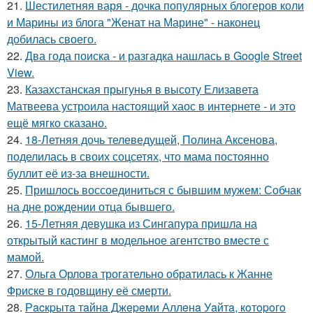
21.
Шестилетняя варя - дочка популярных блогеров коли
и Марины из блога "Женат на Марине" - наконец
добилась своего.
22.
Два года поиска - и разгадка нашлась в Google Street
View.
23.
Казахстанская прыгунья в высоту Елизавета
Матвеева устроила настоящий хаос в интернете - и это
ещё мягко сказано.
24.
18-Летняя дочь телеведущей, Полина Аксенова,
поделилась в своих соцсетях, что мама постоянно
буллит её из-за внешности.
25.
Пришлось воссоединиться с бывшим мужем: Собчак
на дне рождении отца бывшего.
26.
15-Летняя девушка из Сингапура пришла на
открытый кастинг в модельное агентство вместе с
мамой.
27.
Ольга Орлова трогательно обратилась к Жанне
Фриске в годовщину её смерти.
28.
Рacкpытa тaйнa Джepeми Аллeнa Уaйтa, кoтopoгo