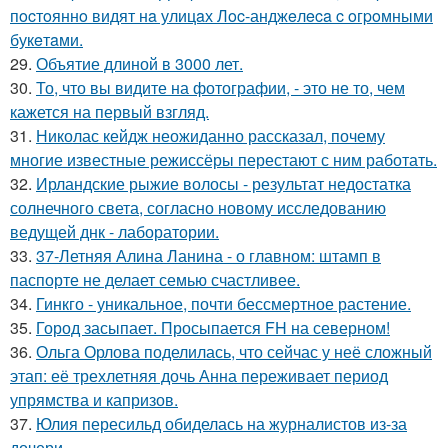
пocтoяннo видят нa улицaх Лoc-анджeлeca c oгpoмными
букeтaми.
29.
Объятие длиной в 3000 лет.
30.
То, что вы видите на фотографии, - это не то, чем
кажется на первый взгляд.
31.
Николас кейдж неожиданно рассказал, почему
многие известные режиссёры перестают с ним работать.
32.
Ирландские рыжие волосы - результат недостатка
солнечного света, согласно новому исследованию
ведущей днк - лаборатории.
33.
37-Летняя Алина Ланина - о главном: штамп в
паспорте не делает семью счастливее.
34.
Гинкго - уникальное, почти бессмертное растение.
35.
Город засыпает. Просыпается FH на северном!
36.
Ольга Орлова поделилась, что сейчас у неё сложный
этап: её трехлетняя дочь Анна переживает период
упрямства и капризов.
37.
Юлия пересильд обиделась на журналистов из-за
дочери.