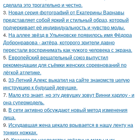
сделала это трогательно и честно.
3.
Новая серия фотографий от Екатерины Варнавы
представляет собой яркий и стильный образ, который
подчеркивает её индивидуальность и чувство моды.
4.
На аллее звёзд в Ульяновске появилось имя Фёдора
Добронравова - актёра, которого зрители давно
перестали воспринимать как чужого человека с экрана.
5.
Европейский вещательный союз выпустил
рекомендации для съёмки женских соревнований по
лёгкой атлетике.
6.
33-Летний Алекс выкатил на сайте знакомств целую
инструкцию к будущей девушке.
7.
Мало кто знает, но эту девушку зовут Винни харлоу - и
она супермодель.
8.
В сети активно обсуждают новый метод изменения
лица.
9.
Исхудавшая жена цекало врывается в нашу ленту на
тонких ножках.
10.
Красота по наследству: звёздные мамы и их