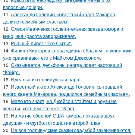
взрослые дочери.
11.
Александр Головин, известный кадет Макаров,
делится семейным счастьем!
12.
Олеся Иванченко: ослепительная звезда юмора и
кино, чья красота завораживает.
13.
Рыбный пирог "Все Сыты".
14.
Филипп Киркоров снова удивил образом - поклонники
уже сравнивают его с Майклом Джексоном.
15.
Оказывается, дельфины иногда ловят настоящий
"Кайф".
16.
Идеальная голливудская пара!
17.
Известный актер Александр Головин, сыгравший
юного кадета Макарова, поделился семейным счастьем.
18.
Мало кто знает, но Джейсон стэйтем и роузи не
женаты, хотя вместе уже 16 лет.
19.
На матче сборной США камера показала двух
девушек - и футбол отошёл на второй план.
20.
Не все голливудские сказки свадьбой заканчиваются.