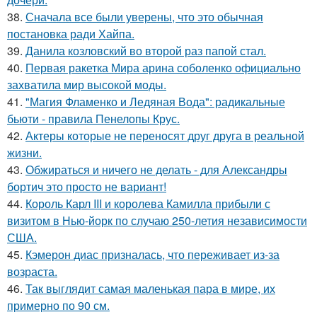
38.
Сначала все были уверены, что это обычная
постановка ради Хайпа.
39.
Данила козловский во второй раз папой стал.
40.
Первая ракетка Мира арина соболенко официально
захватила мир высокой моды.
41.
"Магия Фламенко и Ледяная Вода": радикальные
бьюти - правила Пенелопы Крус.
42.
Актеры которые не переносят друг друга в реальной
жизни.
43.
Обжираться и ничего не делать - для Александры
бортич это просто не вариант!
44.
Король Карл III и королева Камилла прибыли с
визитом в Нью-йорк по случаю 250-летия независимости
США.
45.
Кэмерон диас призналась, что переживает из-за
возраста.
46.
Так выглядит самая маленькая пара в мире, их
примерно по 90 см.