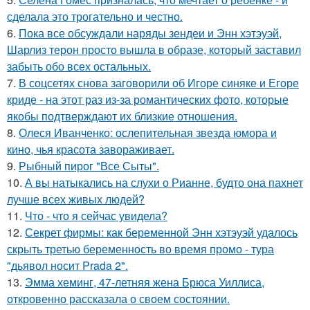
сделала это трогательно и честно.
6.
Пока все обсуждали наряды зендеи и Энн хэтэуэй,
Шарлиз терон просто вышла в образе, который заставил
забыть обо всех остальных.
7.
В соцсетях снова заговорили об Игоре синяке и Егоре
криде - на этот раз из-за романтических фото, которые
якобы подтверждают их близкие отношения.
8.
Олеся Иванченко: ослепительная звезда юмора и
кино, чья красота завораживает.
9.
Рыбный пирог "Все Сыты".
10.
А вы натыкались на слухи о Рианне, будто она пахнет
лучше всех живых людей?
11.
Что - что я сейчас увидела?
12.
Секрет фирмы: как беременной Энн хэтэуэй удалось
скрыть третью беременность во время промо - тура
"дьявол носит Prada 2".
13.
Эмма хеминг, 47-летняя жена Брюса Уиллиса,
откровенно рассказала о своем состоянии.