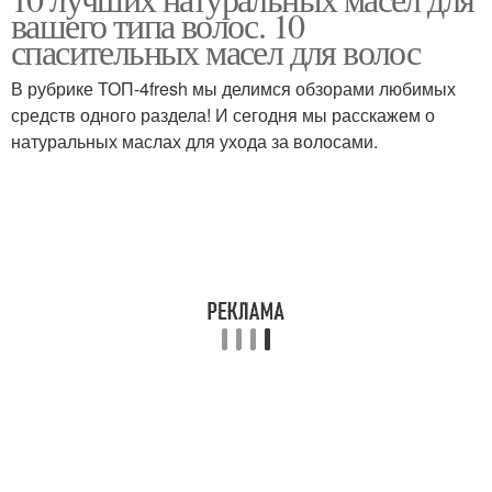
Аптечные масла
Репейное масло
вашего типа волос. 10
спасительных масел для волос
В рубрике ТОП-4fresh мы делимся обзорами любимых
средств одного раздела! И сегодня мы расскажем о
Масло с красным
Косметическое масло
натуральных маслах для ухода за волосами.
Масло для роста
Эфирные масла