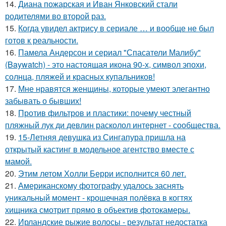
14.
Диана пожарская и Иван Янковский стали
родителями во второй раз.
15.
Когда увидел актрису в сериале … и вообще не был
готов к реальности.
16.
Памела Андерсон и сериал "Спасатели Малибу"
(Baywatch) - это настоящая икона 90-х, символ эпохи,
солнца, пляжей и красных купальников!
17.
Мне нравятся женщины, которые умеют элегантно
забывать о бывших!
18.
Против фильтров и пластики: почему честный
пляжный лук ди девлин расколол интернет - сообщества.
19.
15-Летняя девушка из Сингапура пришла на
открытый кастинг в модельное агентство вместе с
мамой.
20.
Этим летом Холли Берри исполнится 60 лет.
21.
Американскому фотографу удалось заснять
уникальный момент - крошечная полёвка в когтях
хищника смотрит прямо в объектив фотокамеры.
22.
Ирландские рыжие волосы - результат недостатка