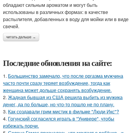
обладают сильным ароматом и могут быть
использованы в различных формах: в качестве
распылителя, добавленных в воду для мойки или в виде
свечей.
читать дальше →
Последние обновления на сайте:
1.
Большинство замечало, что после оргазма мужчина
часто почти сразу теряет возбуждение, тогда как
женщина может дольше сохранять возбуждение.
2.
Жадная бывшая из США решила выбить из мужика
денег, да по больше, но что-то пошло не по плану.
3.
Как создавали грим мистик в фильме "Люди Икс"?
4.
Гогунский согласился играть в "Универе", чтобы
избежать порчи.
5.
Селена Гомес призналась, что мечтает о ребёнке - и