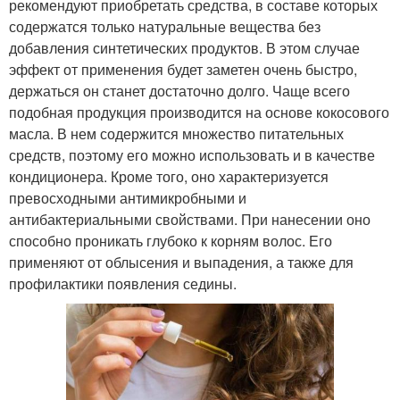
рекомендуют приобретать средства, в составе которых
содержатся только натуральные вещества без
добавления синтетических продуктов. В этом случае
эффект от применения будет заметен очень быстро,
Базовое масло
Кокосовое масло
держаться он станет достаточно долго. Чаще всего
подобная продукция производится на основе кокосового
масла. В нем содержится множество питательных
средств, поэтому его можно использовать и в качестве
кондиционера. Кроме того, оно характеризуется
Миндальное масло
Касторовое масло
превосходными антимикробными и
антибактериальными свойствами. При нанесении оно
способно проникать глубоко к корням волос. Его
применяют от облысения и выпадения, а также для
Оливковое масло
Масло от выпадения
профилактики появления седины.
Растительные масла
Спасительные масла