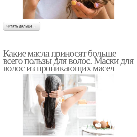
Масло для
Продукты для роста
читать дальше →
поврежденных волос
Какие масла приносят больше
всего пользы для волос. Маски для
Масло для ресниц
Средство для роста
волос из проникающих масел