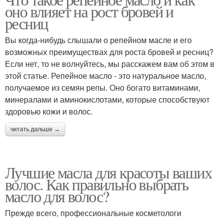
Масла для волос
Аптечные масла
оно влияет на рост бровей и
ресниц
Вы когда-нибудь слышали о репейном масле и его
возможных преимуществах для роста бровей и ресниц?
Масло с красным
Косметическое масло
Если нет, то не волнуйтесь, мы расскажем вам об этом в
этой статье. Репейное масло - это натуральное масло,
получаемое из семян репы. Оно богато витаминами,
минералами и аминокислотами, которые способствуют
Масло для волос
Эфирные масла
здоровью кожи и волос.
читать дальше →
Натуральные масла
Несмываемое масло
Лучшие масла для красоты ваших
волос. Как правильно выбрать
масло для волос?
Прежде всего, профессиональные косметологи
Масло для кожи
Масла для роста