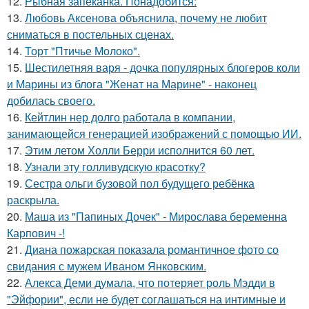
12.
Рыбная запеканка. Понадобится:
13.
Любовь Аксенова объяснила, почему не любит
сниматься в постельных сценах.
14.
Торт "Птичье Молоко".
15.
Шестилетняя варя - дочка популярных блогеров коли
и Марины из блога "Женат на Марине" - наконец
добилась своего.
16.
Кейтлин нер долго работала в компании,
занимающейся генерацией изображений с помощью ИИ.
17.
Этим летом Холли Берри исполнится 60 лет.
18.
Узнали эту голливудскую красотку?
19.
Сестра ольги бузовой пол будущего ребёнка
раскрыла.
20.
Маша из "Папиных Дочек" - Мирослава беременна
Карпович -!
21.
Диана пожарская показала романтичное фото со
свидания с мужем Иваном Янковским.
22.
Алекса Деми думала, что потеряет роль Мэдди в
"Эйфории", если не будет соглашаться на интимные и