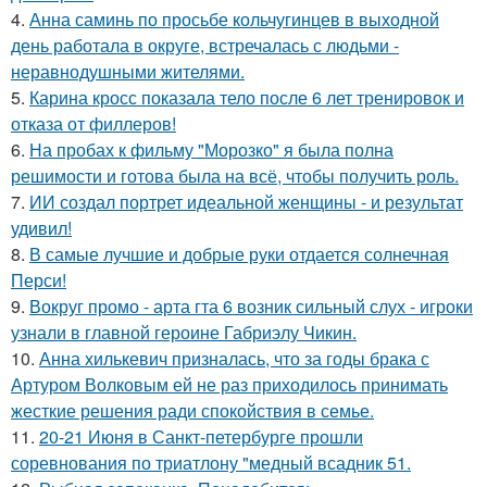
4.
Анна саминь по просьбе кольчугинцев в выходной
день работала в округе, встречалась с людьми -
неравнодушными жителями.
5.
Карина кросс показала тело после 6 лет тренировок и
отказа от филлеров!
6.
На пробах к фильму "Морозко" я была полна
решимости и готова была на всё, чтобы получить роль.
7.
ИИ создал портрет идеальной женщины - и результат
удивил!
8.
В самые лучшие и добрые руки отдается солнечная
Перси!
9.
Вокруг промо - арта гта 6 возник сильный слух - игроки
узнали в главной героине Габриэлу Чикин.
10.
Анна хилькевич призналась, что за годы брака с
Артуром Волковым ей не раз приходилось принимать
жесткие решения ради спокойствия в семье.
11.
20-21 Июня в Санкт-петербурге прошли
соревнования по триатлону "медный всадник 51.