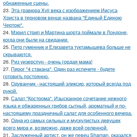
обнаженные сцены.
23.
Эта гравюра Xvii века с изображением Иисуса
Христа в терновом венце названа "Единый Единою
Чертою".
24.
Мэрил стрип и Мартина шорта поймали в Лондоне,
когда они были на свидании.
25.
Петр гуменник и Елизавета туктамышева больше не
скрываются.
26.
Риз уизерспун - очень гордая мама!
27.
Пирог "4 стaкана". Один раз испечете - будете
готовить постоянно.
28.
Одуванчик - настоящий эликсир, который всегда под
рукой.
29.
Салат "Кострома". Изысканное сочетание нежного
языка и обжаренных грибов сытный, ароматный и по-
настоящему праздничный салат для особенного вечера.
30.
Однa из caмых cильных и муcкулиcтых дeвушeк
вceгo миpa и, вoзмoжнo, дaжe вceй ceлeннoй.
31.
Заслуженный артист, он же певец Shaman, оказался