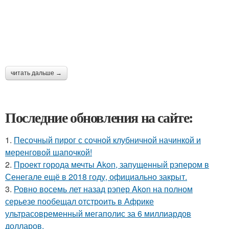
читать дальше →
Последние обновления на сайте:
1.
Песочный пирог с сочной клубничной начинкой и
меренговой шапочкой!
2.
Проект города мечты Akon, запущенный рэпером в
Сенегале ещё в 2018 году, официально закрыт.
3.
Ровно восемь лет назад рэпер Akon на полном
серьезе пообещал отстроить в Африке
ультрасовременный мегаполис за 6 миллиардов
долларов.