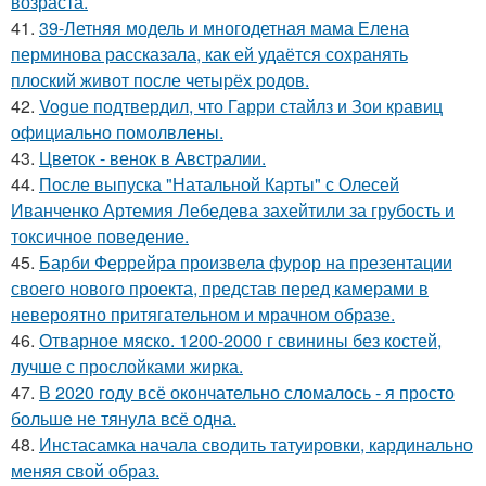
возраста.
41.
39-Летняя модель и многодетная мама Елена
перминова рассказала, как ей удаётся сохранять
плоский живот после четырёх родов.
42.
Vogue подтвердил, что Гарри стайлз и Зои кравиц
официально помолвлены.
43.
Цветок - венок в Австралии.
44.
После выпуска "Натальной Карты" с Олесей
Иванченко Артемия Лебедева захейтили за грубость и
токсичное поведение.
45.
Барби Феррейра произвела фурор на презентации
своего нового проекта, представ перед камерами в
невероятно притягательном и мрачном образе.
46.
Отварное мяско. 1200-2000 г свинины без костей,
лучше с прослойками жирка.
47.
В 2020 году всё окончательно сломалось - я просто
больше не тянула всё одна.
48.
Инстасамка начала сводить татуировки, кардинально
меняя свой образ.