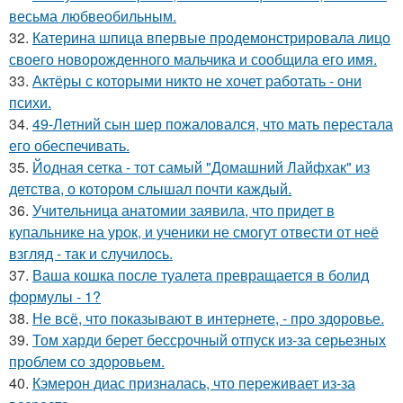
весьма любвеобильным.
32.
Катерина шпица впервые продемонстрировала лицо
своего новорожденного мальчика и сообщила его имя.
33.
Актёры с которыми никто не хочет работать - они
психи.
34.
49-Летний сын шер пожаловался, что мать перестала
его обеспечивать.
35.
Йодная сетка - тот самый "Домашний Лайфхак" из
детства, о котором слышал почти каждый.
36.
Учительница анатомии заявила, что придет в
купальнике на урок, и ученики не смогут отвести от неё
взгляд - так и случилось.
37.
Ваша кошка после туалета превращается в болид
формулы - 1?
38.
Не всё, что показывают в интернете, - про здоровье.
39.
Том харди берет бессрочный отпуск из-за серьезных
проблем со здоровьем.
40.
Кэмерон диас призналась, что переживает из-за