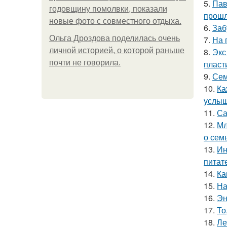
5.
Пав
годовщину помолвки, показали
прошл
новые фото с совместного отдыха.
6.
Заб
Ольга Дроздова поделилась очень
7.
На 
личной историей, о которой раньше
8.
Экс
почти не говорила.
пласт
9.
Сем
10.
Ка
услыш
11.
Са
12.
Мл
о сем
13.
Ин
питат
14.
Ка
15.
На
16.
Эн
17.
То
18.
Ле