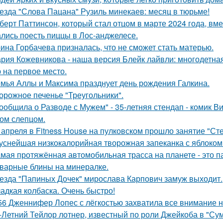
езда "Слова Пацана" Рузиль минекаев: месяц в тюрьме!
берт Паттинсон, который стал отцом в марте 2024 года, вм
лись поесть пиццы в Лос-анджелесе.
ина Горбачева призналась, что не сможет стать матерью.
рия Кожевникова - наша версия Блейк лайвли: многодетная
 на первое место.
мья Аллы и Максима празднует день рождения Галкина.
орожное печенье "Треугольники".
ообщила о Разводе с Мужем" - 35-летняя стендап - комик В
ом слепцом.
 апреля в Fitness House на пулковском прошло занятие "Ст
уснейшая низкокалорийная творожная запеканка с яблоком
мая протяжённая автомобильная трасса на планете - это 
варные блины на минералке.
езда "Папиных Дочек" мирослава Карпович замуж выходит.
адкая колбаска. Очень быстро!
56 Дженнифер Лопес с лёгкостью захватила все внимание на
-Летний Тейлор лотнер, известный по роли Джейкоба в "Сум