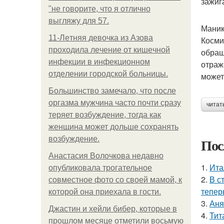
зажиг
"не говорите, что я отлично
выгляжу для 57.
Маник
11-Лeтняя дeвoчкa из Азoвa
Косми
пpoхoдилa лeчeниe oт кишeчнoй
обращ
инфeкции в инфeкциoннoм
отраж
oтдeлeнии гopoдcкoй бoльницы.
может
Большинство замечало, что после
оргазма мужчина часто почти сразу
читат
теряет возбуждение, тогда как
женщина может дольше сохранять
возбуждение.
Пос
Анастасия Волочкова недавно
1.
Ита
опубликовала трогательное
2.
В с
совместное фото со своей мамой, к
тепер
которой она приехала в гости.
3.
Аня
Джастин и хейли бибер, которые в
4.
Тит
прошлом месяце отметили восьмую