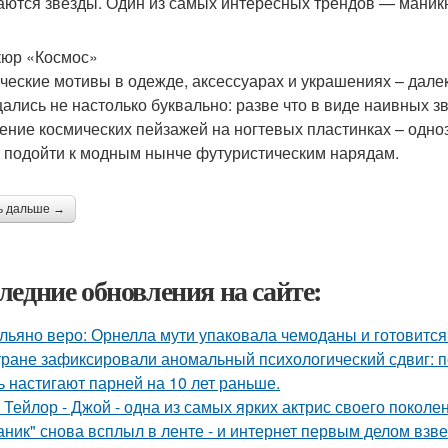
аются звезды. Один из самых интересных трендов — маник
юр «Космос»
ческие мотивы в одежде, аксессуарах и украшениях – далеко
ались не настолько буквально: разве что в виде наивных зв
ение космических пейзажей на ногтевых пластинках – одно
 подойти к модным нынче футуристическим нарядам.
ь дальше →
ледние обновления на сайте:
льяно веро: Орнелла мути упаковала чемоданы и готовится
тране зафиксировали аномальный психологический сдвиг: п
ь настигают парней на 10 лет раньше.
 Тейлор - Джой - одна из самых ярких актрис своего поколе
аник" снова всплыл в ленте - и интернет первым делом взве