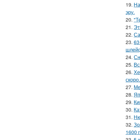
19.
На
эру.
20.
"Т
21.
Эт
22.
Са
23.
63
шлейф
24.
Сн
25.
Вс
26.
Хе
скоро.
27.
Ме
28.
Яп
29.
Ки
30.
Ка
31.
Ню
32.
Зо
1600 г
33.
5 