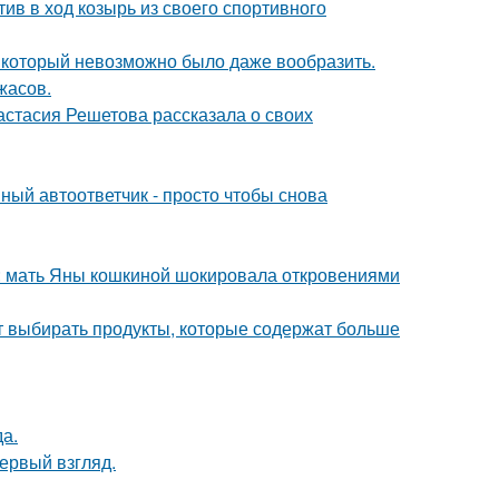
ив в ход козырь из своего спортивного
т, который невозможно было даже вообразить.
жасов.
астасия Решетова рассказала о своих
ный автоответчик - просто чтобы снова
у: мать Яны кошкиной шокировала откровениями
чит выбирать продукты, которые содержат больше
да.
первый взгляд.