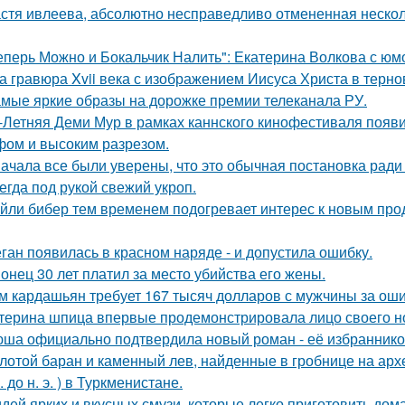
стя ивлеева, абсолютно несправедливо отмененная несколь
еперь Можно и Бокальчик Налить": Екатерина Волкова с юм
а гравюра Xvii века с изображением Иисуса Христа в терн
мые яркие образы на дорожке премии телеканала РУ.
-Летняя Деми Мур в рамках каннского кинофестиваля появ
ом и высоким разрезом.
ачала все были уверены, что это обычная постановка ради
егда под рукой свежий укроп.
йли бибер тем временем подогревает интерес к новым про
ган появилась в красном наряде - и допустила ошибку.
онец 30 лет платил за место убийства его жены.
м кардашьян требует 167 тысяч долларов с мужчины за ошиб
терина шпица впервые продемонстрировала лицо своего н
ша официально подтвердила новый роман - её избранником
лотой баран и каменный лев, найденные в гробнице на архео
. до н. э. ) в Туркменистане.
идей ярких и вкусных смузи, которые легко приготовить дома