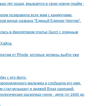
ко лет назад, врывается в свою новую прайм -
ором поздравила всех мам с каникулами.
овом венце названа "Единый Единою Чертою".
илась в фиолетовом платье Gucci с длинным
 Хайпа.
дуктам от Rhode, которые должны выйти уже
ку с его фото.
оворожденного мальчика и сообщила его имя.
 стал музыкант и диджей Влад ханецкий.
логических раскопках гонур - депе (от 2400 до
.