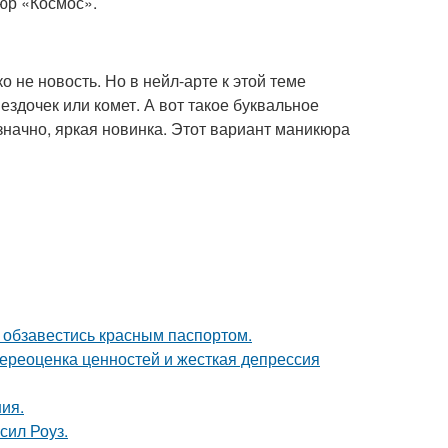
юр «Космос».
 не новость. Но в нейл-арте к этой теме
ездочек или комет. А вот такое буквальное
значно, яркая новинка. Этот вариант маникюра
 обзавестись красным паспортом.
ереоценка ценностей и жесткая депрессия
ния.
сил Роуз.