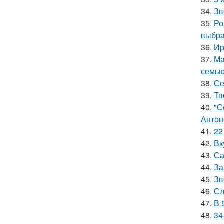
34.
Зв
35.
Ро
выбра
36.
Ир
37.
Ма
семью
38.
Се
39.
Тв
40.
"С
Антон
41.
22
42.
Вк
43.
Са
44.
За
45.
Зв
46.
Сл
47.
В 
48.
34