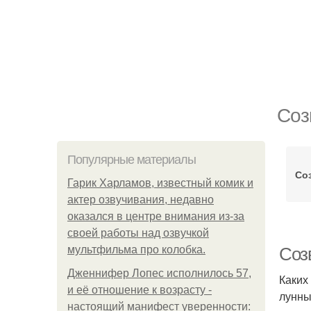
Соз
Популярные материалы
Со
Гарик Харламов, известный комик и
актер озвучивания, недавно
оказался в центре внимания из-за
своей работы над озвучкой
мультфильма про колобка.
Соз
Дженнифер Лопес исполнилось 57,
Каких
и её отношение к возрасту -
лунны
настоящий манифест уверенности: