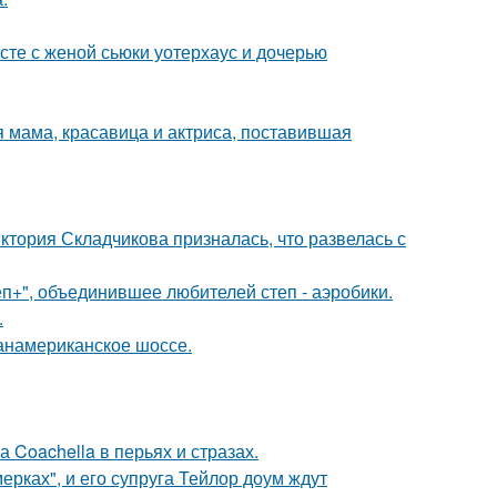
есте с женой сьюки уотерхаус и дочерью
 мама, красавица и актриса, поставившая
иктория Складчикова призналась, что развелась с
еп+", объединившее любителей степ - аэробики.
.
панамериканское шоссе.
 Coachella в перьях и стразах.
ерках", и его супруга Тейлор доум ждут