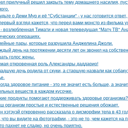
ел прилучный решил закрыть тему домашнего насилия, пуст
ого.
удьте о Деми Мур и её "Субстанции" - у нас готовится отве
первый взгляд кажется, что перед вами монстр из фильма у
 - возлюбленная Тимати и новая телеведущая "Матч ТВ" Ан
ических операциях.
ейные пары, которые разрушила Анджелина Джоли.
ждый день на протяжении десяти лет он звонил на собствен
ать голос жены.
мая откровенная роль Александры даддарио!
адшую дочь родила от скуки, а старшую назвали как собак
ье.
огда здоровое питание - это не значит есть больше, а зна
ельных веществ в каждом кусочке.
кие продукты помогают поддерживать здоровье организма?
ш организм простые и естественные решения обожает.
н хэтэуэй откровенно рассказала о дисморфии тела в 43 го
, что вы видите на фотографии, - это не то, чем кажется на 
то пахнет не сладко, но очень приятно.