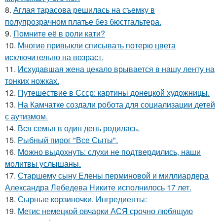
8.
Аглая тарасова решилась на съемку в
полупрозрачном платье без бюстгальтера.
9.
Помните её в роли кати?
10.
Многие привыкли списывать потерю цвета
исключительно на возраст.
11.
Исхудавшая жена цекало врывается в нашу ленту на
тонких ножках.
12.
Путешествие в Ссср: картины донецкой художницы.
13.
На Камчатке создали робота для социализации детей
с аутизмом.
14.
Вся семья в один день родилась.
15.
Рыбный пирог "Все Сыты".
16.
Можно выдохнуть: слухи не подтвердились, наши
молитвы услышаны.
17.
Старшему сыну Елены перминовой и миллиардера
Александра Лебедева Никите исполнилось 17 лет.
18.
Сырные корзиночки. Ингредиенты:
19.
Метис немецкой овчарки АСЯ срочно любящую