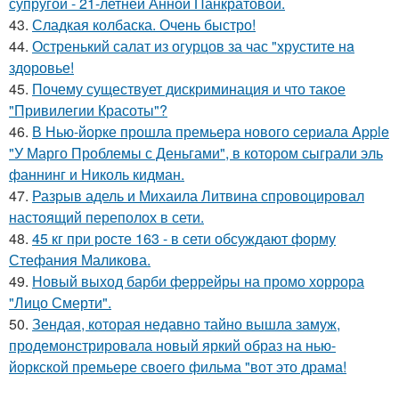
супругой - 21-летней Анной Панкратовой.
43.
Сладкая колбаска. Очень быстро!
44.
Остренький салат из огурцов за час "хрустите нa
здоровье!
45.
Почему существует дискриминация и что такое
"Привилегии Красоты"?
46.
В Нью-йорке прошла премьера нового сериала Apple
"У Марго Проблемы с Деньгами", в котором сыграли эль
фаннинг и Николь кидман.
47.
Разрыв адель и Михаила Литвина спровоцировал
настоящий переполох в сети.
48.
45 кг при росте 163 - в сети обсуждают форму
Стефания Маликова.
49.
Новый выход барби феррейры на промо хоррора
"Лицо Смерти".
50.
Зендая, которая недавно тайно вышла замуж,
продемонстрировала новый яркий образ на нью-
йоркской премьере своего фильма "вот это драма!