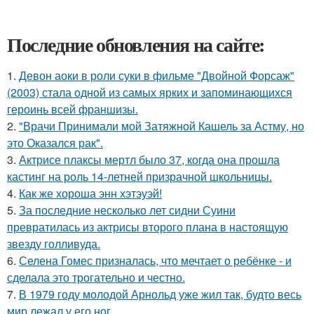
Последние обновления на сайте:
1.
Девон аоки в роли суки в фильме "Двойной Форсаж"
(2003) стала одной из самых ярких и запоминающихся
героинь всей франшизы.
2.
"Врачи Принимали мой Затяжной Кашель за Астму, но
это Оказался рак".
3.
Актрисе плаксы мертл было 37, когда она прошла
кастинг на роль 14-летней призрачной школьницы.
4.
Как же хороша энн хэтэуэй!
5.
За последние несколько лет сидни Суини
превратилась из актрисы второго плана в настоящую
звезду голливуда.
6.
Селена Гомес призналась, что мечтает о ребёнке - и
сделала это трогательно и честно.
7.
В 1979 году молодой Арнольд уже жил так, будто весь
мир лежал у его ног.