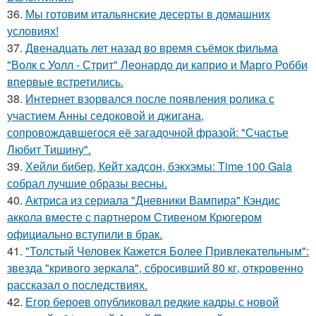
36.
Мы готовим итальянские десерты в домашних
условиях!
37.
Двенадцать лет назад во время съёмок фильма
"Волк с Уолл - Стрит" Леонардо ди каприо и Марго Робби
впервые встретились.
38.
Интернет взорвался после появления ролика с
участием Анны седоковой и джигана,
сопровождавшегося её загадочной фразой: "Счастье
Любит Тишину".
39.
Хейли бибер, Кейт хадсон, бэкхэмы: Time 100 Gala
собрал лучшие образы весны.
40.
Актриса из сериала "Дневники Вампира" Кэндис
аккола вместе с партнером Стивеном Крюгером
официально вступили в брак.
41.
"Толстый Человек Кажется Более Привлекательным":
звезда "кривого зеркала", сбросивший 80 кг, откровенно
рассказал о последствиях.
42.
Егор бероев опубликовал редкие кадры с новой