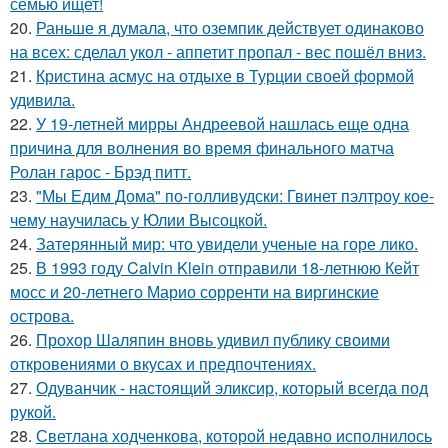
семью ищет!
20.
Раньше я думала, что оземпик действует одинаково
на всех: сделал укол - аппетит пропал - вес пошёл вниз.
21.
Кристина асмус на отдыхе в Турции своей формой
удивила.
22.
У 19-летней мирры Андреевой нашлась еще одна
причина для волнения во время финального матча
Ролан гарос - Брэд питт.
23.
"Мы Едим Дома" по-голливудски: Гвинет пэлтроу кое-
чему научилась у Юлии Высоцкой.
24.
Затерянный мир: что увидели ученые на горе лико.
25.
В 1993 году Calvin Klein отправили 18-летнюю Кейт
мосс и 20-летнего Марио сорренти на виргинские
острова.
26.
Прохор Шаляпин вновь удивил публику своими
откровениями о вкусах и предпочтениях.
27.
Одуванчик - настоящий эликсир, который всегда под
рукой.
28.
Светлана ходченкова, которой недавно исполнилось