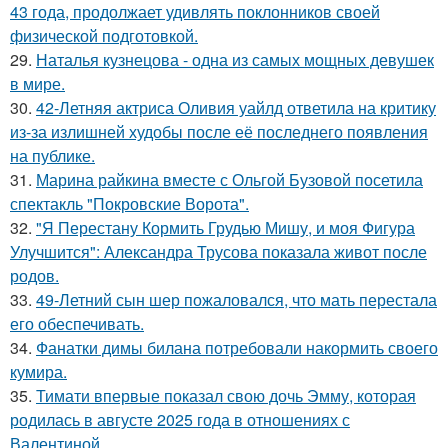
43 года, продолжает удивлять поклонников своей
физической подготовкой.
29.
Наталья кузнецова - одна из самых мощных девушек
в мире.
30.
42-Летняя актриса Оливия уайлд ответила на критику
из-за излишней худобы после её последнего появления
на публике.
31.
Марина райкина вместе с Ольгой Бузовой посетила
спектакль "Покровские Ворота".
32.
"Я Перестану Кормить Грудью Мишу, и моя Фигура
Улучшится": Александра Трусова показала живот после
родов.
33.
49-Летний сын шер пожаловался, что мать перестала
его обеспечивать.
34.
Фанатки димы билана потребовали накормить своего
кумира.
35.
Тимати впервые показал свою дочь Эмму, которая
родилась в августе 2025 года в отношениях с
Валентиной.