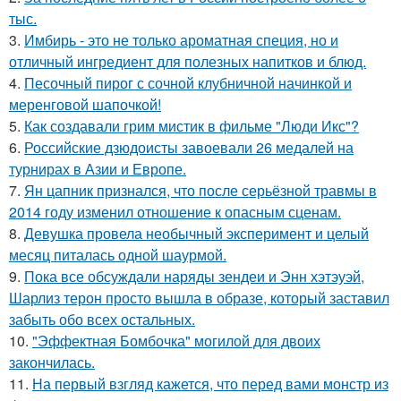
тыс.
3.
Имбирь - это не только ароматная специя, но и
отличный ингредиент для полезных напитков и блюд.
4.
Песочный пирог с сочной клубничной начинкой и
меренговой шапочкой!
5.
Как создавали грим мистик в фильме "Люди Икс"?
6.
Российские дзюдоисты завоевали 26 медалей на
турнирах в Азии и Европе.
7.
Ян цапник признался, что после серьёзной травмы в
2014 году изменил отношение к опасным сценам.
8.
Девушка провела необычный эксперимент и целый
месяц питалась одной шаурмой.
9.
Пока все обсуждали наряды зендеи и Энн хэтэуэй,
Шарлиз терон просто вышла в образе, который заставил
забыть обо всех остальных.
10.
"Эффектная Бомбочка" могилой для двоих
закончилась.
11.
На первый взгляд кажется, что перед вами монстр из