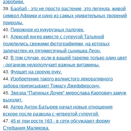
аэробики.
39.
Баобаб - это не просто растение, это легенда, живой
символ Африки и одно из самых удивительных творений
природы.
40.
Пирожное из кукурузных палочек.
41.
Алексей янгер вместе с супругой Татьяной
поделились свежими фотографиями, на которых
запечатлен их пятимесячный сынишка Леон.
42.
В том случае, если в вашей тарелке только один цвет
- организм недополучает важные витамины.
43.
Фуршет на скорую руку.
44.
Изобретение такого волнистого декоративного
забора приписывают Томасу Джефферсону.
45.
Звезда "Папиных Дочек" мирослава Карпович замуж
выходит.
46.
Актер Антон Батырев начал новые отношения
вскоре после развода с четвертой супругой.
47.
45 кг при росте 163 - в сети обсуждают форму
Стефания Маликова.