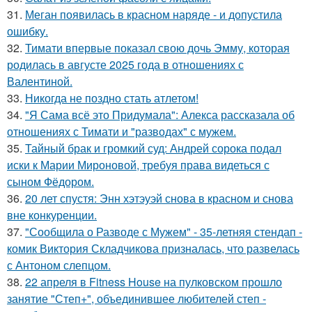
31.
Меган появилась в красном наряде - и допустила
ошибку.
32.
Тимати впервые показал свою дочь Эмму, которая
родилась в августе 2025 года в отношениях с
Валентиной.
33.
Никогда не поздно стать атлетом!
34.
"Я Сама всё это Придумала": Алекса рассказала об
отношениях с Тимати и "разводах" с мужем.
35.
Тайный брак и громкий суд: Андрей сорока подал
иски к Марии Мироновой, требуя права видеться с
сыном Фёдором.
36.
20 лет спустя: Энн хэтэуэй снова в красном и снова
вне конкуренции.
37.
"Сообщила о Разводе с Мужем" - 35-летняя стендап -
комик Виктория Складчикова призналась, что развелась
с Антоном слепцом.
38.
22 апреля в Fitness House на пулковском прошло
занятие "Степ+", объединившее любителей степ -