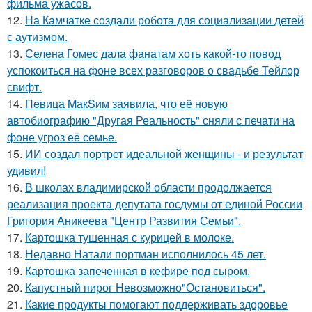
фильма ужасов.
12.
На Камчатке создали робота для социализации детей
с аутизмом.
13.
Селена Гомес дала фанатам хоть какой-то повод
успокоиться на фоне всех разговоров о свадьбе Тейлор
свифт.
14.
Пeвица MакSим заявила, что её новую
автобиографию "Другая Реальность" сняли с печати на
фоне угроз её семье.
15.
ИИ создал портрет идеальной женщины - и результат
удивил!
16.
В школах владимирской области продолжается
реализация проекта депутата госдумы от единой России
Григория Аникеева "Центр Развития Семьи".
17.
Картошка тушенная с курицей в молоке.
18.
Недавно Натали портман исполнилось 45 лет.
19.
Картошка запеченная в кефире под сыром.
20.
Капустный пирог Невозможно"Остановиться".
21.
Какие продукты помогают поддерживать здоровье