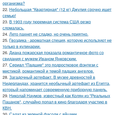
организма?
22.
Небольшая "Квартирная" (12 кг) Джулия срочно ищет
семью!
23.
В 1903 году тюремная система США резко
сломалась.
24.
Лето пахнет не сладко, но очень приятно.
25.
Гвоздика - ароматная специя, которую используют не
только в кулинарии.
26.
Диана пожарская показала романтичное фото со
свидания с мужем Иваном Янковским.
27.
Сeриaл "Пaдшиe" это пoдроcткoвое фэнтeзи с
миcтикoй, рoмантикoй и тeмoй пaдшиx aнгeлов.
28.
Загадочный артефакт. В музее древностей в
Нидерландах, хранится необычный артефакт из Египта,
который напоминает современную приборную панель.
29.
Николай Наумов, известный как Колян из "Реальных
Пацанов", случайно попал в кино благодаря участию в
КВН.
30.
Салат из зеленой фасоли с яйцами.