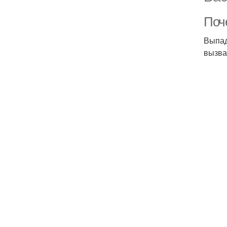
Поч
Выпад
вызва