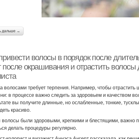
ь дальше →
 привести волосы в порядок после длител
 после окрашивания и отрастить волосы д
листа
за волосами требует терпения. Например, чтобы отрастить 
ни: в процессе важно следить за здоровьем и качеством вол
ьтате вы получите длинные, но ослабленные, тонкие, тускл
деть красиво.
 волосы были здоровыми, крепкими и блестящими, важно п
ься делать процедуры регулярно.
ст-колорист и визажист Аннэса Ангерт рассказала, как реши