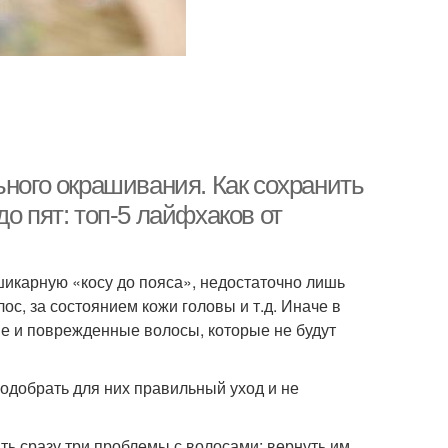
ьного окрашивания. Как сохранить
о пят: топ-5 лайфхаков от
шикарную «косу до пояса», недостаточно лишь
ос, за состоянием кожи головы и т.д. Иначе в
ые и поврежденные волосы, которые не будут
одобрать для них правильный уход и не
ть сразу три проблемы с волосами: вернуть им