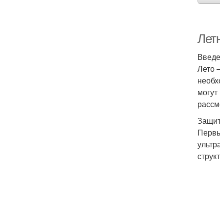
Летн
Введ
Лето 
необх
могут
рассм
Защит
Первы
ультр
струк