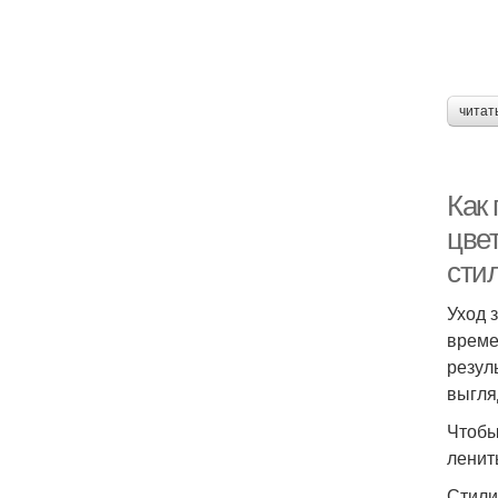
читат
Как
цвет
сти
Уход 
време
резул
выгля
Чтобы
ленит
Стили