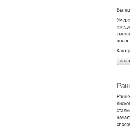
Выпад
Умере
ежедн
сменя
волос
Как п
читат
Ран
Ранне
диско
сталк
начал
спосо