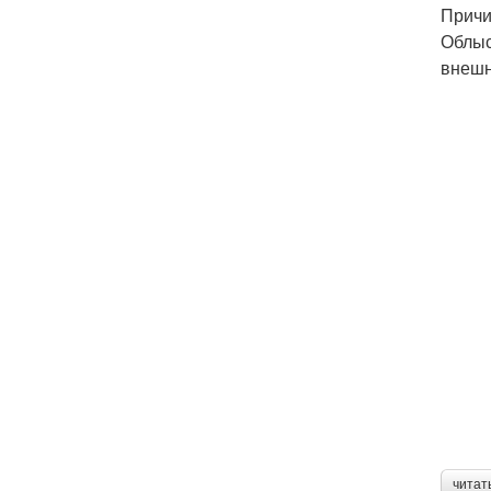
Причи
Облыс
внешн
читат