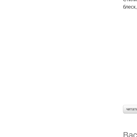
блеск
читат
Вас