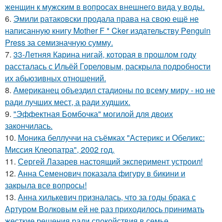
женщин к мужским в вопросах внешнего вида у воды.
6.
Эмили ратаковски продала права на свою ещё не
написанную книгу Mother F * Cker издательству Penguin
Press за семизначную сумму.
7.
33-Летняя Карина нигай, которая в прошлом году
рассталась с Ильёй Гореловым, раскрыла подробности
их абьюзивных отношений.
8.
Американец объездил стадионы по всему миру - но не
ради лучших мест, а ради худших.
9.
"Эффектная Бомбочка" могилой для двоих
закончилась.
10.
Моника беллуччи на съёмках "Астерикс и Обеликс:
Миссия Клеопатра", 2002 год.
11.
Сергей Лазарев настоящий эксперимент устроил!
12.
Анна Семенович показала фигуру в бикини и
закрыла все вопросы!
13.
Анна хилькевич призналась, что за годы брака с
Артуром Волковым ей не раз приходилось принимать
жесткие решения ради спокойствия в семье.