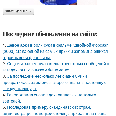
читать дальше →
Последние обновления на сайте:
1.
Девон аоки в роли суки в фильме "Двойной Форсаж"
(2003) стала одной из самых ярких и запоминающихся
героинь всей франшизы.
2.
Соцсети захлестнула волна тревожных сообщений о
загадочном "Июньском Феномене".
3.
За последние несколько лет сидни Суини
превратилась из актрисы второго плана в настоящую
звезду голливуда.
4.
Генри кавилл снова вдохновляет - и не только
зрителей.
5.
Последовав примеру скандинавских стран,
администрация немецкой столицы приравняла права