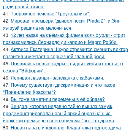
ради ролей в кино.
41.
Творожное печенье "Треугольники".
42.
Мировая премьера "дьявол носит Prada 2", и Энн
хэтэуэй решила не мелочиться.
43.
12 лет назад на съёмках фильма волк с уолл - стрит
познакомились Леонардо ди каприо и Марго Робби.
44.
Актриса Екатерина Шкуро стремится сменить вектор
развития и мечтает о серьезной главной роли.
45.
Появились новые кадры с сидни суини из третьего
сезона "Эйфории".
46.
Ленивая лазанья - запеканка с кабачками.
47.
Почему существует дискриминация и что такое
"Привилегии Красоты"?
48.
Вы тоже заметили перемены в её образе?
49.
Зендая, которая недавно тайно вышла замуж,
продемонстрировала новый яркий образ на нью-
йоркской премьере своего фильма "вот это драма!
50.
Новая пара в инфополе: Клава кока подтвердила