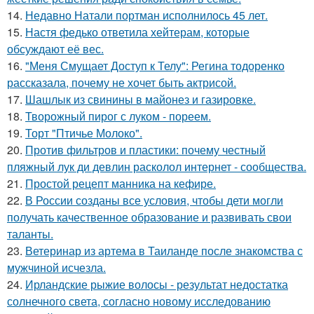
14.
Недавно Натали портман исполнилось 45 лет.
15.
Настя федько ответила хейтерам, которые
обсуждают её вес.
16.
"Меня Смущает Доступ к Телу": Регина тодоренко
рассказала, почему не хочет быть актрисой.
17.
Шашлык из свинины в майонез и газировке.
18.
Творожный пирог с луком - пореем.
19.
Торт "Птичье Молоко".
20.
Против фильтров и пластики: почему честный
пляжный лук ди девлин расколол интернет - сообщества.
21.
Простой рецепт манника на кефире.
22.
В России созданы все условия, чтобы дети могли
получать качественное образование и развивать свои
таланты.
23.
Ветеринар из артема в Таиланде после знакомства с
мужчиной исчезла.
24.
Ирландские рыжие волосы - результат недостатка
солнечного света, согласно новому исследованию