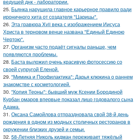
ведущей днк - лаборатории.
25.
Бьянка нарушила главное карьерное правило ради
ироничного хита от создателя "Царицы".
26.
Эта гравюра Xvii века с изображением Иисуса
Христа в терновом венце названа "Единый Единою
Чертою".
27.
Организм часто подаёт сигналы раньше, чем
появляются проблемы.
28.
Баста выложил очень красивую фотосессию со
своей супругой Еленой.
29.
"Мимика и Профилактика": Дарья клюкина о раннем
знакомстве с косметологией.
30.
"Копия Теоны": бывший муж Ксении Бородиной
Курбан омаров впервые показал лицо годовалого сына
Адама.
31.
Оксана Самойлова отпраздновала свой 38-й день
рождения в одном из модных столичных ресторанов в
окружении близких друзей и семьи.
32.
58-Летняя Николь кидман переживает тяжёлый