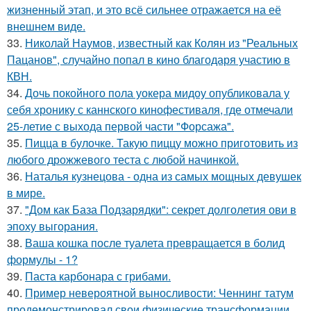
жизненный этап, и это всё сильнее отражается на её
внешнем виде.
33.
Николай Наумов, известный как Колян из "Реальных
Пацанов", случайно попал в кино благодаря участию в
КВН.
34.
Дочь покойного пола уокера мидоу опубликовала у
себя хронику с каннского кинофестиваля, где отмечали
25-летие с выхода первой части "Форсажа".
35.
Пицца в булочке. Такую пиццу можно приготовить из
любого дрожжевого теста с любой начинкой.
36.
Наталья кузнецова - одна из самых мощных девушек
в мире.
37.
"Дом как База Подзарядки": секрет долголетия ови в
эпоху выгорания.
38.
Ваша кошка после туалета превращается в болид
формулы - 1?
39.
Паста карбонара с грибами.
40.
Пример невероятной выносливости: Ченнинг татум
продемонстрировал свои физические трансформации