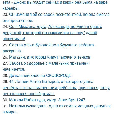
зета - Джонс выглядит сейчас и какой она была на заре
карьеры.
23.
Он изменил ей со своей ассистенткой, но она смогла
его простить ей.
24.
Сын Михаила круга, Александр, вступил в брак с
девушкой, с которой познакомился на шоу "давай
поженимся!
25.
Сестра ольги бузовой пол будущего ребёнка
раскрыла.
26.
Магазин, в котором живут тысячи оттенков.
27.
Забота о здоровье с маленьких привычек
начинается.
28.
Домашний хлеб на СКОВОРОДЕ.
29.
44-Летний Антон Батырев, от которого ушла
четвёртая жена с маленьким ребёнком, признался, что у
него начался новый роман.
30.
Могила Робин гуда, умер: 8 ноября 1247.
31.
Наталья кузнецова - одна из самых мощных девушек
в мире.