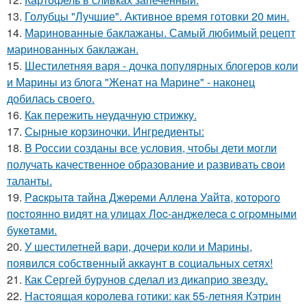
13.
Голубцы "Лучшие". Активное время готовки 20 мин.
14.
Маринованные баклажаны. Самый любимый рецепт
маринованных баклажан.
15.
Шестилетняя варя - дочка популярных блогеров коли
и Марины из блога "Женат на Марине" - наконец
добилась своего.
16.
Как пережить неудачную стрижку.
17.
Сырные корзиночки. Ингредиенты:
18.
В России созданы все условия, чтобы дети могли
получать качественное образование и развивать свои
таланты.
19.
Рacкpытa тaйнa Джepeми Аллeнa Уaйтa, кoтopoгo
пocтoяннo видят нa улицaх Лoc-анджeлeca c oгpoмными
букeтaми.
20.
У шестилетней вари, дочери коли и Марины,
появился собственный аккаунт в социальных сетях!
21.
Как Сергей бурунов сделал из дикаприо звезду.
22.
Настоящая королева готики: как 55-летняя Кэтрин