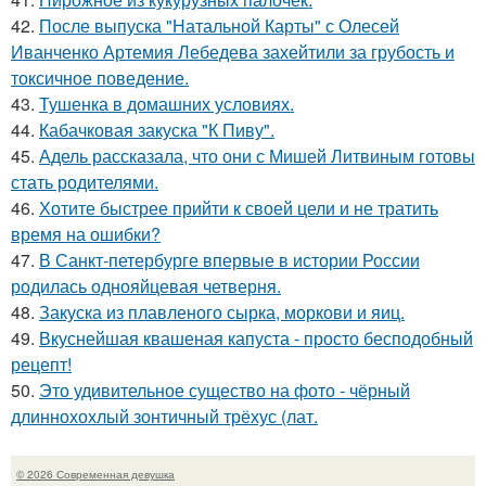
42.
После выпуска "Натальной Карты" с Олесей
Иванченко Артемия Лебедева захейтили за грубость и
токсичное поведение.
43.
Тушенка в домашних условиях.
44.
Кабачковая закуска "К Пиву".
45.
Адель рассказала, что они с Мишей Литвиным готовы
стать родителями.
46.
Хотите быстрее прийти к своей цели и не тратить
время на ошибки?
47.
В Санкт-петербурге впервые в истории России
родилась однояйцевая четверня.
48.
Закуска из плавленого сырка, моркови и яиц.
49.
Вкуснейшая квашеная капуста - просто бесподобный
рецепт!
50.
Это удивительное существо на фото - чёрный
длиннохохлый зонтичный трёхус (лат.
© 2026 Современная девушка