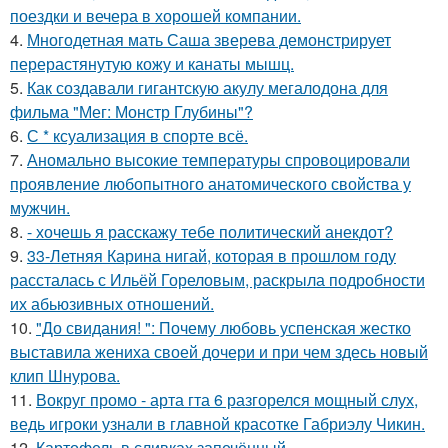
поездки и вечера в хорошей компании.
4.
Многодетная мать Саша зверева демонстрирует
перерастянутую кожу и канаты мышц.
5.
Как создавали гигантскую акулу мегалодона для
фильма "Мег: Монстр Глубины"?
6.
С * ксуализация в спорте всё.
7.
Аномально высокие температуры спровоцировали
проявление любопытного анатомического свойства у
мужчин.
8.
- хочешь я расскажу тебе политический анекдот?
9.
33-Летняя Карина нигай, которая в прошлом году
рассталась с Ильёй Гореловым, раскрыла подробности
их абьюзивных отношений.
10.
"До свидания! ": Почему любовь успенская жестко
выставила жениха своей дочери и при чем здесь новый
клип Шнурова.
11.
Вокруг промо - арта гта 6 разгорелся мощный слух,
ведь игроки узнали в главной красотке Габриэлу Чикин.
12.
Картофель в сливках запечённый.