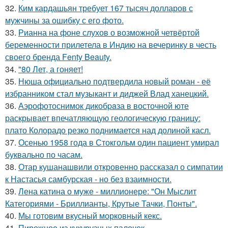
32.
Ким кардашьян требует 167 тысяч долларов с
мужчины за ошибку с его фото.
33.
Рианна на фоне слухов о возможной четвёртой
беременности прилетела в Индию на вечеринку в честь
своего бренда Fenty Beauty.
34.
"80 Лет, а гоняет!
35.
Нюша официально подтвердила новый роман - её
избранником стал музыкант и диджей Влад ханецкий.
36.
Аэрофотоснимок дикобpaза в восточной юте
раскрывает впечатляющую геологическую границу:
плато Колорадо резко поднимается над долиной касл.
37.
Осенью 1958 года в Стокгольм один пациент умирал
буквально по часам.
38.
Отар кушанашвили откровенно рассказал о симпатии
к Настасья самбурская - но без взаимности.
39.
Лена катина о муже - миллионере: "Он Мыслит
Категориями - Бриллианты, Крутые Тачки, Понты".
40.
Мы готовим вкусный морковный кекс.
41.
Пирожное из кукурузных палочек.