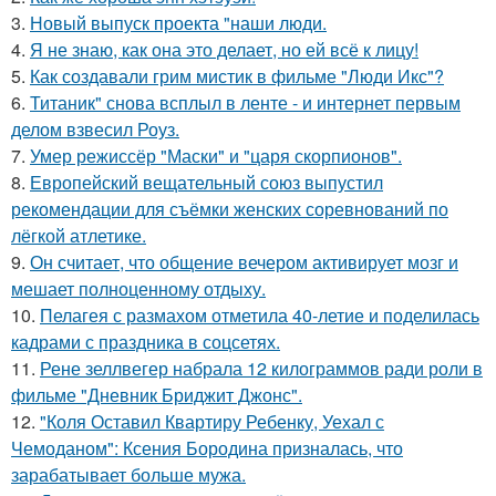
3.
Новый выпуск проекта "наши люди.
4.
Я не знаю, как она это делает, но ей всё к лицу!
5.
Как создавали грим мистик в фильме "Люди Икс"?
6.
Титаник" снова всплыл в ленте - и интернет первым
делом взвесил Роуз.
7.
Умер режиссёр "Маски" и "царя скорпионов".
8.
Европейский вещательный союз выпустил
рекомендации для съёмки женских соревнований по
лёгкой атлетике.
9.
Он считает, что общение вечером активирует мозг и
мешает полноценному отдыху.
10.
Пелагея с размахом отметила 40-летие и поделилась
кадрами с праздника в соцсетях.
11.
Рене зеллвегер набрала 12 килограммов ради роли в
фильме "Дневник Бриджит Джонс".
12.
"Коля Оставил Квартиру Ребенку, Уехал с
Чемоданом": Ксения Бородина призналась, что
зарабатывает больше мужа.