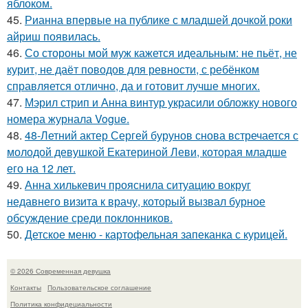
яблоком.
45.
Рианна впервые на публике с младшей дочкой роки
айриш появилась.
46.
Со стороны мой муж кажется идеальным: не пьёт, не
курит, не даёт поводов для ревности, с ребёнком
справляется отлично, да и готовит лучше многих.
47.
Мэрил стрип и Анна винтур украсили обложку нового
номера журнала Vogue.
48.
48-Летний актер Сергей бурунов снова встречается с
молодой девушкой Екатериной Леви, которая младше
его на 12 лет.
49.
Анна хилькевич прояснила ситуацию вокруг
недавнего визита к врачу, который вызвал бурное
обсуждение среди поклонников.
50.
Детское меню - картофельная запеканка с курицей.
© 2026 Современная девушка
Контакты
Пользовательское соглашение
Политика конфидециальности