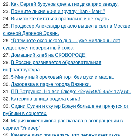
22.
Как Сергей бурунов сделал из дикаприо звезду.
23.
Помните лихие 90-е и группу "Кар - Мэн"?
24.
Вы можете питаться правильно и не худеть.
25.
Продюсер Александр цекало вышел в свет в Москве
с женой Дариной Эрвин.
26.
"В темноте океанского дна … уже миллионы лет
существует невероятный союз.
27.
Домашний хлеб на СКОВОРОДЕ.
28.
В России развивается образовательная
инфраструктура.
29.
5-Минутный ореховый торт без муки и масла.
30.
Лазоревка в парке города Вязники.
31.
ПП Ватрушка. На все блюдо: кбжу/546/б 45/ж 17/у 50.
32.
Катерина шпица родила сына!
33.
Сидни Суини и скутер Браун больше не прячутся от
публики в соцсетях.
34.
Мария кожевникова рассказала о возвращении в
сериал "Универ".
35.
Кэмерон диас призналась, что переживает из-за