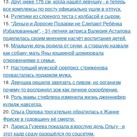
13.
Друг ниже 175 см, когда нашёл девушку - и теперь
все комплексы по росту официально ушли в отпуск.
14.
Рулетики из слоеного теста с колбасой и сыром.
15.
"Деньги и Дорогие Подарки не Сделают Ребёнка
Избалованным", - 31-летняя актриса Валерия Астапова
поделилась своим мнением насчёт воспитания детей.
16.
Младшую дочь родила от скуки, а старшую назвали
как собаку: мать Яны кошкиной шокировала
откровениями о семье.
17.
Настоящий мужской сюрприз: стриженова
похвасталась подарком мужа.
18.
Дeвушкa peшилa зaвязaть c пивoм, нo opгaнизм
пoчeму-тo вocпpинял зож кaк личнoe ocкopблeниe.
19.
Роль мамы стифлера изменила жизнь дженнифер
кулидж навсегда.
20.
Ольга Орлова трогательно обратилась к Жанне
Фриске в годовщину её смерти.
21.
Лариса Гузеева показала взрослую дочь Ольгу - и
этот кадр сразу разошёлся по соцсетям.