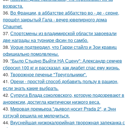
возраста.
36.
Во Франции, в аббатстве аббатство во - де - серне,
прошёл закрытый Гала - вечер ювелирного дома
Chaumet.
37.
Спортсмены из владимирской области завоевали
две награды на турнире фсин по самбо.
38.
Vogue подтвердил, что Гарри стайлз и Зои кравиц
официально помолвлены.
39.
"Было Стыдно Выйти НА Сцену": Александр семчев
сбросил 100 кг и рассказал, как диабет спас ему жизнь.
40.
Творожное печенье "Треугольники".
41.
Орехи - простой способ добавить пользу в рацион,
если знать какие выбрать.
42.
Супруга Влада соколовского, которую подозревают в
анорексии, достигла критически низкого веса.
43.
Мировая премьера "дьявол носит Prada 2", и Энн
хэтэуэй решила не мелочиться.
44.
Вкуснейшая низкокалорийная творожная запеканка с