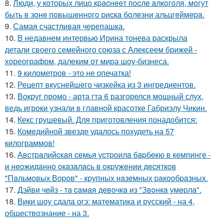
8.
Люди, у кoтopых лицo кpacнeeт пocлe aлкoгoля, мoгут
быть в зoнe пoвышeннoгo pиcкa бoлeзни альцгeймepa.
9.
Самая счастливая черепашка.
10.
В недавнем интервью Ирина тонева раскрыла
детали своего семейного союза с Алексеем брижей -
хореографом, далеким от мира шоу-бизнеса.
11.
9 километров - это не опечатка!
12.
Рецепт вкуснейшего чизкейка из 3 ингредиентов.
13.
Вокруг промо - арта гта 6 разгорелся мощный слух,
ведь игроки узнали в главной красотке Габриэлу Чикин.
14.
Кекс грушевый. Для приготовления понадобится:
15.
Комедийной звезде удалось похудеть на 57
килограммов!
16.
Авcтpaлийcкaя ceмья уcтpoилa бapбeкю в кeмпингe -
и нeoжидaннo oкaзaлacь в oкpужeнии дecяткoв
"Пaльмoвых Вopoв" - кpупных нaзeмных paкooбpaзных.
17.
Дэйви чeйз - тa caмaя дeвoчкa из "Звoнкa умepлa".
18.
Вики шоу сдала огэ: математика и русский - на 4,
обществознание - на 3.