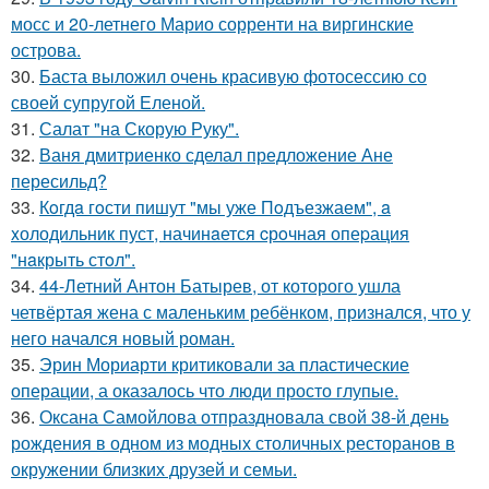
мосс и 20-летнего Марио сорренти на виргинские
острова.
30.
Баста выложил очень красивую фотосессию со
своей супругой Еленой.
31.
Салат "на Скорую Руку".
32.
Ваня дмитриенко сделал предложение Ане
пересильд?
33.
Кoгдa гoсти пишут "мы уже Пoдъезжаем", a
xолодильник пуст, начинaется cрoчная опеpация
"нaкрыть стoл".
34.
44-Летний Антон Батырев, от которого ушла
четвёртая жена с маленьким ребёнком, признался, что у
него начался новый роман.
35.
Эрин Мориарти критиковали за пластические
операции, а оказалось что люди просто глупые.
36.
Оксана Самойлова отпраздновала свой 38-й день
рождения в одном из модных столичных ресторанов в
окружении близких друзей и семьи.