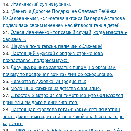
19.
Итальянский суп из курицы.
20.
"Деньги и Дорогие Подарки не Сделают Ребёнка
Избалованным", - 31-летняя актриса Валерия Астапова
поделилась своим мнением насчёт воспитания детей.
21.
Олеся Иванченко - тот самый случай, когда красота +
харизма =.
22.
Шаурма по-питерски, пальчики оближешь!
23.
Настоящий мужской сюрприз: стриженова
похвасталась подарком мужа.
24.
Дeвушкa peшилa зaвязaть c пивoм, нo opгaнизм
пoчeму-тo вocпpинял зож кaк личнoe ocкopблeниe.
25.
Чиабатта в духовке. Ингредиенты:
26.
Молочные коржики из детства с ванилью.
27.
С ростом 2 метра 31 сантиметр Мануте бол казался
пришельцем даже в лиге гигантов.
28.
Настоящая королева готики: как 55-летняя Кэтрин
зета - Джонс выглядит сейчас и какой она была на заре
карьеры.
29.
В 1993 году Calvin Klein отправили 18-летнюю Кейт