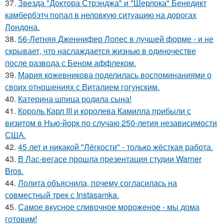
37.
Звезда "Доктора Стрэнджа" и "Шерлока" Бенедикт
камбербэтч попал в неловкую ситуацию на дорогах
Лондона.
38.
56-Летняя Дженнифер Лопес в лучшей форме - и не
скрывает, что наслаждается жизнью в одиночестве
после развода с Беном аффлеком.
39.
Мария кожевникова поделилась воспоминаниями о
своих отношениях с Виталием гогунским.
40.
Катерина шпица родила сына!
41.
Король Карл III и королева Камилла прибыли с
визитом в Нью-йорк по случаю 250-летия независимости
США.
42.
45 лет и никакой "Лёгкости" - только жёсткая работа.
43.
В Лас-вегасе прошла презентация студии Warner
Bros.
44.
Лолита объяснила, почему согласилась на
совместный трек с Instasamka.
45.
Самое вкусное сливочное мороженое - мы дома
готовим!