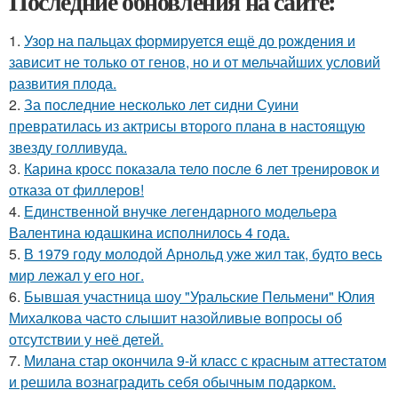
Последние обновления на сайте:
1.
Узор на пальцах формируется ещё до рождения и
зависит не только от генов, но и от мельчайших условий
развития плода.
2.
За последние несколько лет сидни Суини
превратилась из актрисы второго плана в настоящую
звезду голливуда.
3.
Карина кросс показала тело после 6 лет тренировок и
отказа от филлеров!
4.
Единственной внучке легендарного модельера
Валентина юдашкина исполнилось 4 года.
5.
В 1979 году молодой Арнольд уже жил так, будто весь
мир лежал у его ног.
6.
Бывшая участница шоу "Уральские Пельмени" Юлия
Михалкова часто слышит назойливые вопросы об
отсутствии у неё детей.
7.
Милана стар окончила 9-й класс с красным аттестатом
и решила вознаградить себя обычным подарком.