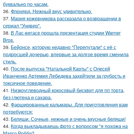
буквально по часам.
36.
Флонярд. Нежный вкус удивительно.
37.
Мария кожевникова рассказала о возвращении в
сериал "Универ".
38.
В Лас-вегасе прошла презентация студии Warner
Bros.
39.
Бейонсе, которую недавно "Перепутали" с её с
подросшей дочерью, впервые за долгое время сменила
стиль.
40.
После выпуска "Натальной Карты" с Олесей
Иванченко Артемия Лебедева захейтили за грубость и
токсичное поведение.
41.
Низкоуглеводный кокосовый бисквит для пп торта,
без глютена и сахара.
42.
Фаршированные кальмары. Для приготовления вам
потребуются:
43.
Беляши. Сочные, нежные и очень вкусные беляши!
44.
Когда выкладываешь фото с вопросом "я похожа на
Марго Робби?