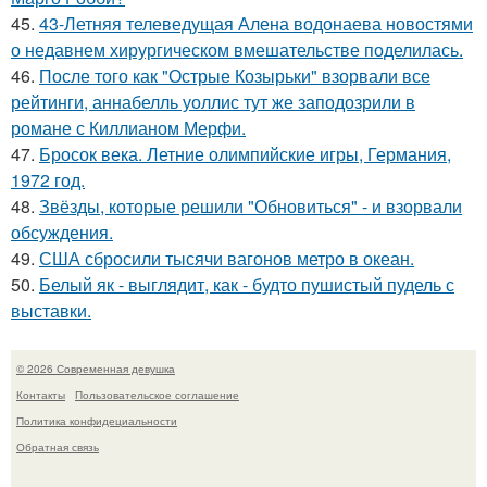
45.
43-Летняя телеведущая Алена водонаева новостями
о недавнем хирургическом вмешательстве поделилась.
46.
После того как "Острые Козырьки" взорвали все
рейтинги, аннабелль уоллис тут же заподозрили в
романе с Киллианом Мерфи.
47.
Бросок века. Летние олимпийские игры, Германия,
1972 год.
48.
Звёзды, которые решили "Обновиться" - и взорвали
обсуждения.
49.
США сбросили тысячи вагонов метро в океан.
50.
Белый як - выглядит, как - будто пушистый пудель с
выставки.
© 2026 Современная девушка
Контакты
Пользовательское соглашение
Политика конфидециальности
Обратная связь