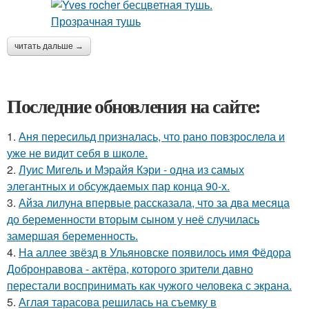
читать дальше →
Последние обновления на сайте:
1.
Аня пересильд призналась, что рано повзрослела и
уже не видит себя в школе.
2.
Луис Мигель и Мэрайя Кэри - одна из самых
элегантных и обсуждаемых пар конца 90-х.
3.
Айза лилуна впервые рассказала, что за два месяца
до беременности вторым сыном у неё случилась
замершая беременность.
4.
На аллее звёзд в Ульяновске появилось имя Фёдора
Добронравова - актёра, которого зрители давно
перестали воспринимать как чужого человека с экрана.
5.
Аглая тарасова решилась на съемку в