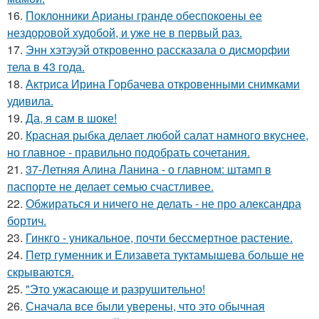
16.
Поклонники Арианы гранде обеспокоены ее
нездоровой худобой, и уже не в первый раз.
17.
Энн хэтэуэй откровенно рассказала о дисморфии
тела в 43 года.
18.
Актриса Ирина Горбачева откровенными снимками
удивила.
19.
Да, я сам в шоке!
20.
Красная рыбка делает любой салат намного вкуснее,
но главное - правильно подобрать сочетания.
21.
37-Летняя Алина Ланина - о главном: штамп в
паспорте не делает семью счастливее.
22.
Обжираться и ничего не делать - не про александра
бортич.
23.
Гинкго - уникальное, почти бессмертное растение.
24.
Петр гуменник и Елизавета туктамышева больше не
скрываются.
25.
"Это ужасающе и разрушительно!
26.
Сначала все были уверены, что это обычная