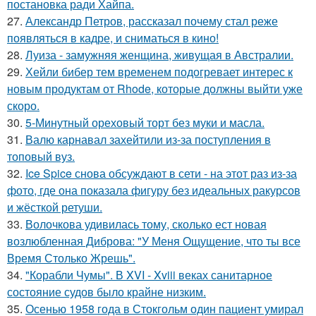
постановка ради Хайпа.
27.
Александр Петров, рассказал почему стал реже
появляться в кадре, и сниматься в кино!
28.
Луиза - замужняя женщина, живущая в Австралии.
29.
Хейли бибер тем временем подогревает интерес к
новым продуктам от Rhode, которые должны выйти уже
скоро.
30.
5-Минутный ореховый торт без муки и масла.
31.
Валю карнавал захейтили из-за поступления в
топовый вуз.
32.
Ice Spice снова обсуждают в сети - на этот раз из-за
фото, где она показала фигуру без идеальных ракурсов
и жёсткой ретуши.
33.
Волочкова удивилась тому, сколько ест новая
возлюбленная Диброва: "У Меня Ощущение, что ты все
Время Столько Жрешь".
34.
"Корабли Чумы". В XVI - Xviii веках санитарное
состояние судов было крайне низким.
35.
Осенью 1958 года в Стокгольм один пациент умирал