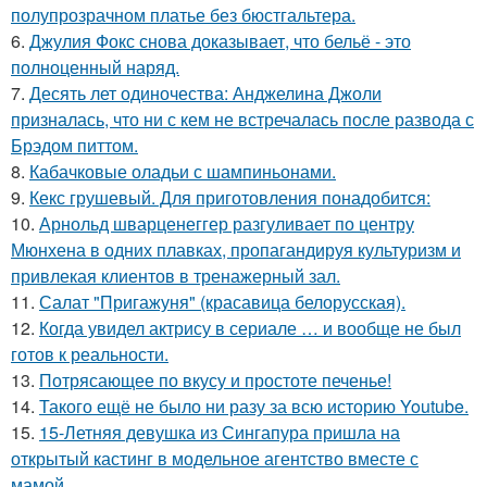
полупрозрачном платье без бюстгальтера.
6.
Джулия Фокс снова доказывает, что бельё - это
полноценный наряд.
7.
Десять лет одиночества: Анджелина Джоли
призналась, что ни с кем не встречалась после развода с
Брэдом питтом.
8.
Кабачковые оладьи с шампиньонами.
9.
Кекс грушевый. Для приготовления понадобится:
10.
Арнольд шварценеггер разгуливает по центру
Мюнхена в одних плавках, пропагандируя культуризм и
привлекая клиентов в тренажерный зал.
11.
Салат "Пригажуня" (красавица белорусская).
12.
Когда увидел актрису в сериале … и вообще не был
готов к реальности.
13.
Потрясающее по вкусу и простоте печенье!
14.
Такого ещё не было ни разу за всю историю Youtube.
15.
15-Летняя девушка из Сингапура пришла на
открытый кастинг в модельное агентство вместе с
мамой.