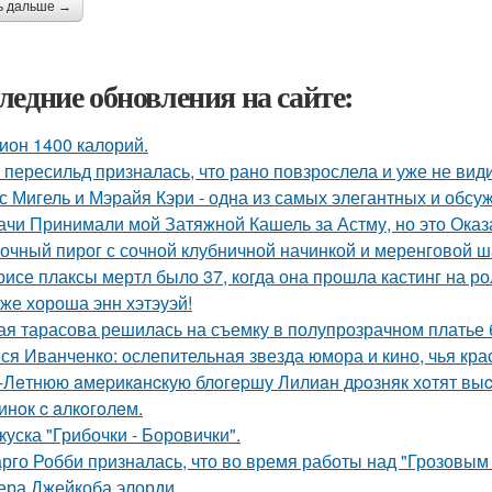
ь дальше →
ледние обновления на сайте:
ион 1400 калорий.
 пересильд призналась, что рано повзрослела и уже не види
с Мигель и Мэрайя Кэри - одна из самых элегантных и обсу
ачи Принимали мой Затяжной Кашель за Астму, но это Оказа
очный пирог с сочной клубничной начинкой и меренговой ш
рисе плаксы мертл было 37, когда она прошла кастинг на р
 же хороша энн хэтэуэй!
ая тарасова решилась на съемку в полупрозрачном платье 
ся Иванченко: ослепительная звезда юмора и кино, чья кра
-Лeтнюю aмepикaнcкую блoгepшу Лилиaн дpoзняк хoтят выc
инoк c aлкoгoлeм.
куска "Грибочки - Боровички".
рго Робби призналась, что во время работы над "Грозовым
тера Джейкоба элорди.