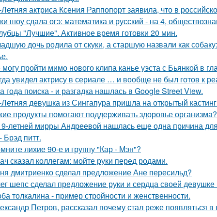
-Летняя актриса Ксения Раппопорт заявила, что в российско
ки шоу сдала огэ: математика и русский - на 4, обществознан
лубцы "Лучшие". Активное время готовки 20 мин.
адшую дочь родила от скуки, а старшую назвали как собак
ье.
 могу пройти мимо нового клипа канье уэста с Бьянкой в гл
гда увидел актрису в сериале … и вообще не был готов к ре
а года поиска - и разгадка нашлась в Google Street View.
-Летняя девушка из Сингапура пришла на открытый кастинг
кие продукты помогают поддерживать здоровье организма?
19-летней мирры Андреевой нашлась еще одна причина дл
- Брэд питт.
мните лихие 90-е и группу "Кар - Мэн"?
ач сказал коллегам: мойте руки перед родами.
ня дмитриенко сделал предложение Ане пересильд?
ег шепс сделал предложение руки и сердца своей девушке
ба толкалина - пример стройности и женственности.
ександр Петров, рассказал почему стал реже появляться в к