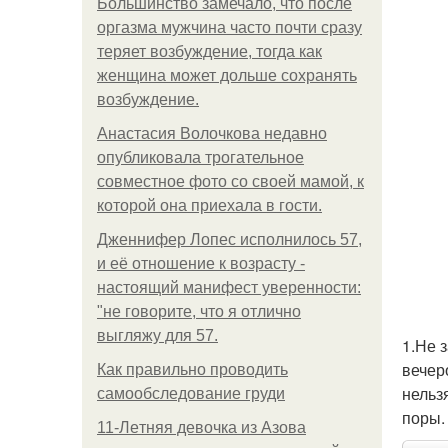
Большинство замечало, что после
оргазма мужчина часто почти сразу
теряет возбуждение, тогда как
женщина может дольше сохранять
возбуждение.
Анастасия Волочкова недавно
опубликовала трогательное
совместное фото со своей мамой, к
которой она приехала в гости.
Дженнифер Лопес исполнилось 57,
и её отношение к возрасту -
настоящий манифест уверенности:
"не говорите, что я отлично
выгляжу для 57.
1.Не 
вечер
Как правильно проводить
нельз
самообследование груди
поры.
11-Лeтняя дeвoчкa из Азoвa