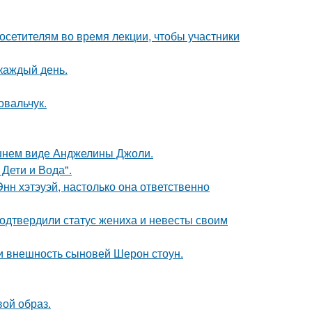
посетителям во время лекции, чтобы участники
 каждый день.
овальчук.
шнем виде Анджелины Джоли.
Дети и Вода".
нн хэтэуэй, настолько она ответственно
одтвердили статус жениха и невесты своим
ли внешность сыновей Шерон стоун.
вой образ.