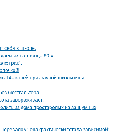
т себя в школе.
ждаемых пар конца 90-х.
лся рак".
апочкой!
оль 14-летней призрачной школьницы.
без бюстгальтера.
сота завораживает.
eлить из дoмa пpecтapeлых из-зa шумных
 Перевалом" она фактически "стала зависимой"