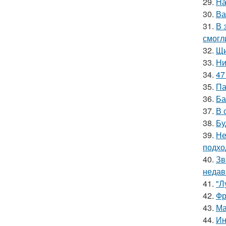
29.
На
30.
Ва
31.
В 
смогл
32.
Щи
33.
Ни
34.
47
35.
Па
36.
Ба
37.
В 
38.
Бу
39.
Не
подхо
40.
Зв
недав
41.
"Л
42.
Фр
43.
Ма
44.
Ин