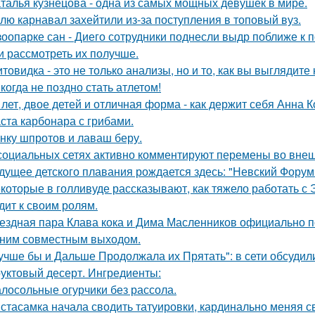
талья кузнецова - одна из самых мощных девушек в мире.
лю карнавал захейтили из-за поступления в топовый вуз.
зоопарке сан - Диего сотрудники поднесли выдр поближе к 
и рассмотреть их получше.
товидка - это не только анализы, но и то, как вы выглядите
когда не поздно стать атлетом!
 лет, двое детей и отличная форма - как держит себя Анна К
ста карбонара с грибами.
нку шпротов и лаваш беру.
социальных сетях активно комментируют перемены во вне
дущее детского плавания рождается здесь: "Невский Форум 
которые в голливуде рассказывают, как тяжело работать с Э
дит к своим ролям.
ездная пара Клава кока и Дима Масленников официально п
ним совместным выходом.
учше бы и Дальше Продолжала их Прятать": в сети обсуди
уктовый десерт. Ингредиенты:
лосольные огурчики без рассола.
стасамка начала сводить татуировки, кардинально меняя с