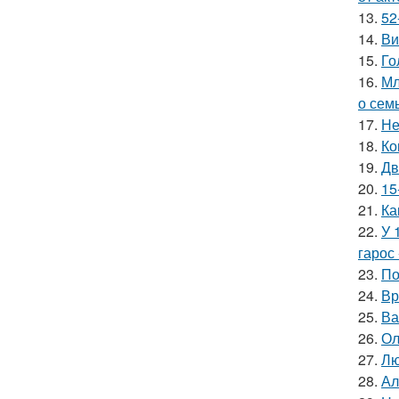
13.
52
14.
Ви
15.
Го
16.
Мл
о сем
17.
Не
18.
Ко
19.
Дв
20.
15
21.
Ка
22.
У 
гарос 
23.
По
24.
Вр
25.
Ва
26.
Ол
27.
Лю
28.
Ал