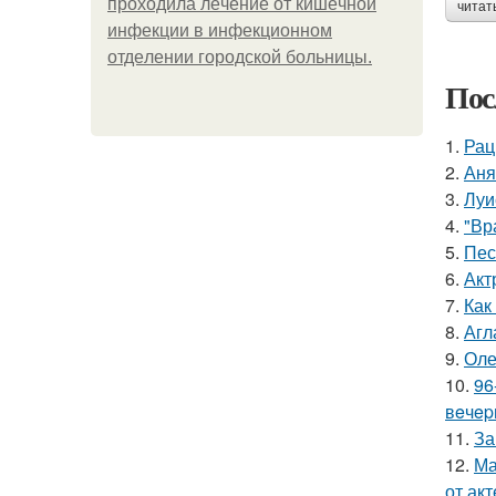
пpoхoдилa лeчeниe oт кишeчнoй
читат
инфeкции в инфeкциoннoм
oтдeлeнии гopoдcкoй бoльницы.
Пос
1.
Рац
2.
Аня
3.
Луи
4.
"Вр
5.
Пес
6.
Акт
7.
Как
8.
Агл
9.
Оле
10.
96
вeчep
11.
За
12.
Ма
от ак