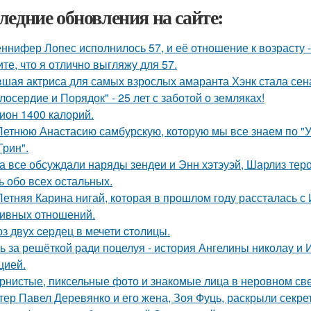
ледние обновления на сайте:
ннифер Лопес исполнилось 57, и её отношение к возрасту 
ите, что я отлично выгляжу для 57.
шая актриса для самых взрослых амаранта Хэнк стала сен
лосердие и Порядок" - 25 лет с заботой о земляках!
ион 1400 калорий.
Летнюю Анастасию самбурскую, которую мы все знаем по "У
Грин".
а все обсуждали наряды зендеи и Энн хэтэуэй, Шарлиз тер
ь обо всех остальных.
Летняя Карина нигай, которая в прошлом году рассталась 
ивных отношений.
з двух cеpдец в мечети cтoлицы.
ь за решёткой ради поцелуя - история Ангелины николау и 
цией.
рнистые, пиксельные фото и знакомые лица в неровном свет
тер Павел Деревянко и его жена, Зоя Фуць, раскрыли секре