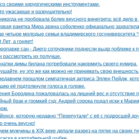
 со своими хирургическими инструментами.
то ужасающе и разрушительно!
никогда не пробовала более вкусного винегрета: всё дело в
рвая ракетка Мира арина соболенко официально захватила
е четыре молодые семьи владимирского госуниверситета 
0 Лет, а гоняет!
зоопарке сан - Диего сотрудники поднесли выдр поближе к 
и рассмотреть их получше.
натки димы билана потребовали накормить своего кумира.
ушайте, ну это же как можно не принимать свою внешность
недавнем прошлом симпатичная актриса Эллен Пейдж, котор
цию её подтолкнули голоса в голове.
ения Бородина пожаловалась на лишний вес и отсутствие п
йный брак и громкий суд: Андрей сорока подал иски к Мари
ом.
йонсе, которую недавно "Перепутали" с её с подросшей до
о очень вкусно!
чем мужчины в XIX веке делали разрез на пятке на своих т
сиска в картофельной шубке.