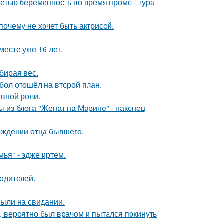
ретью беременность во время промо - тура
почему не хочет быть актрисой.
месте уже 16 лет.
бирая вес.
бол отошёл на второй план.
авной роли.
 из блога "Женат на Марине" - наконец
ождении отца бывшего.
ья" - эдже иртем.
родителей.
были на свидании.
, вероятно был врачом и пытался покинуть