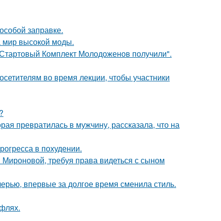
 особой заправке.
 мир высокой моды.
"Стартовый Комплект Молодоженов получили".
посетителям во время лекции, чтобы участники
?
ая превратилась в мужчину, рассказала, что на
рогресса в похудении.
и Мироновой, требуя права видеться с сыном
черью, впервые за долгое время сменила стиль.
уфлях.