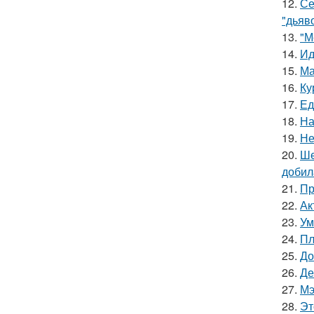
12.
Се
"дьяво
13.
"М
14.
Ид
15.
Ма
16.
Ку
17.
Ед
18.
На
19.
Не
20.
Ше
добил
21.
Пр
22.
Ак
23.
Ум
24.
Пл
25.
До
26.
Де
27.
Мэ
28.
Эт