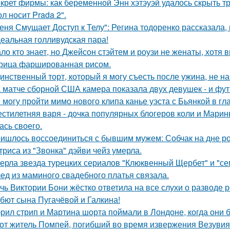
крет фирмы: как беременной Энн хэтэуэй удалось скрыть т
л носит Prada 2".
еня Смущает Доступ к Телу": Регина тодоренко рассказала, 
еальная голливудская пара!
ло кто знает, но Джейсон стэйтем и роузи не женаты, хотя в
рица фаршированная рисом.
инственный торт, который я могу съесть после ужина, не на
 матче сборной США камера показала двух девушек - и фут
 могу пройти мимо нового клипа канье уэста с Бьянкой в гл
стилетняя варя - дочка популярных блогеров коли и Марины
ась своего.
ишлось воссоединиться с бывшим мужем: Собчак на дне р
триса из "Звонка" дэйви чейз умерла.
ерла звезда турецких сериалов "Клюквенный Щербет" и "сем
ед из маминого свадебного платья связала.
чь Виктории Бони жёстко ответила на все слухи о разводе 
бют сына Пугачёвой и Галкина!
рил стрип и Мартина шорта поймали в Лондоне, когда они 
от житель Помпей, погибший во время извержения Везувия