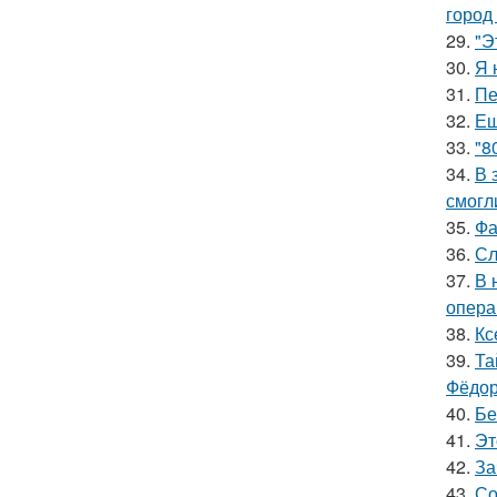
город
29.
"Э
30.
Я 
31.
Пе
32.
Ещ
33.
"8
34.
В 
смогл
35.
Фа
36.
Сл
37.
В 
опера
38.
Кс
39.
Та
Фёдор
40.
Бе
41.
Эт
42.
За
43.
Со