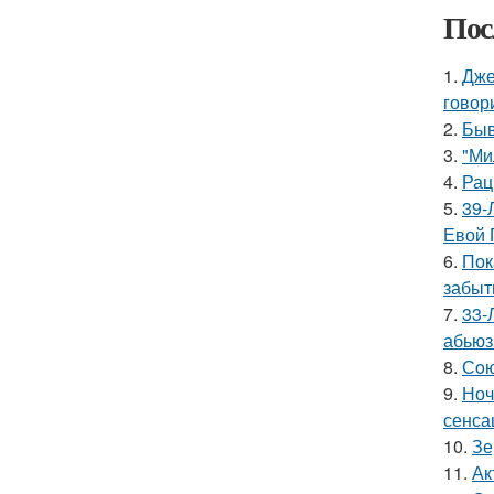
Пос
1.
Дже
говор
2.
Быв
3.
"Ми
4.
Рац
5.
39-
Евой 
6.
Пок
забыт
7.
33-
абьюз
8.
Сoю
9.
Ноч
сенса
10.
Зе
11.
Ак