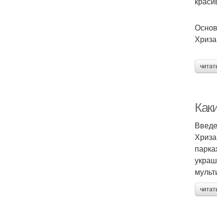
краси
Основ
Хриза
читат
Как
Введ
Хриза
парка
украш
мульт
читат