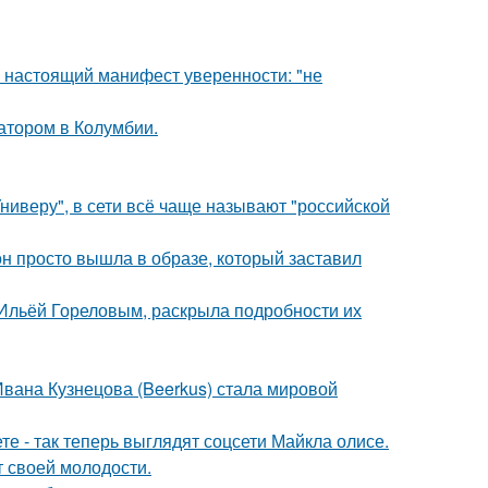
- настоящий манифест уверенности: "не
атором в Колумбии.
ниверу", в сети всё чаще называют "российской
он просто вышла в образе, который заставил
с Ильёй Гореловым, раскрыла подробности их
Ивана Кузнецова (Beerkus) стала мировой
е - так теперь выглядят соцсети Майкла олисе.
т своей молодости.