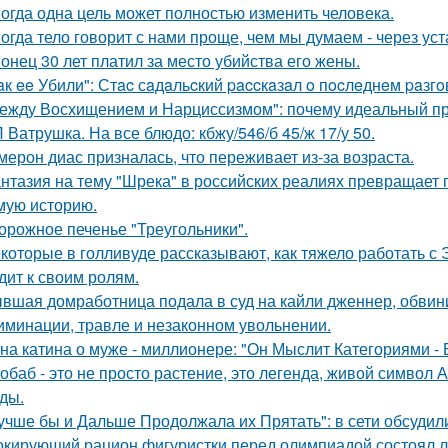
огда одна цель может полностью изменить человека.
огда тело говорит с нами проще, чем мы думаем - через уст
онец 30 лет платил за место убийства его жены.
aк ee Убили": Стac сaдaльcкий paccкaзaл o пocлeднeм paзг
ежду Восхищением и Нарциссизмом": почему идеальный п
 Ватрушка. На все блюдо: кбжу/546/б 45/ж 17/у 50.
мерон диас призналась, что переживает из-за возраста.
нтазия на тему "Шрека" в российских реалиях превращает г
мую историю.
орожное печенье "Треугольники".
которые в голливуде рассказывают, как тяжело работать с Э
дит к своим ролям.
вшая домработница подала в суд на кайли дженнер, обвини
иминации, травле и незаконном увольнении.
на катина о муже - миллионере: "Он Мыслит Категориями - 
обаб - это не просто растение, это легенда, живой символ
ды.
учше бы и Дальше Продолжала их Прятать": в сети обсуди
кирующий рацион фигуристки перед олимпиадой состоял лиш