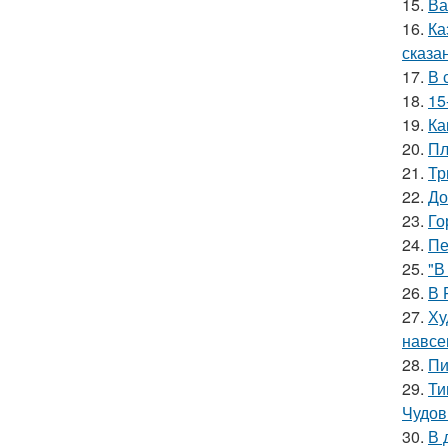
15.
Ва
16.
Ка
сказа
17.
В 
18.
15
19.
Ка
20.
Пл
21.
Тр
22.
До
23.
Го
24.
Пе
25.
"В
26.
В 
27.
Ху
навсе
28.
Пи
29.
Ти
Чудов
30.
В 