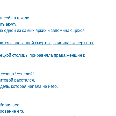
т себя в школе.
ть акулу.
ала одной из самых ярких и запоминающихся
тся с внезапной смертью, заявила эксперт воз.
мецкой столицы приравняла права женщин к
сезона "Уэнсдей".
итовой расстался.
дель, которая напала на него.
бирая вес.
рование егэ.