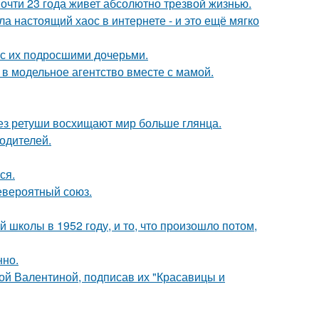
почти 23 года живет абсолютно трезвой жизнью.
а настоящий хаос в интернете - и это ещё мягко
 с их подросшими дочерьми.
 в модельное агентство вместе с мамой.
без ретуши восхищают мир больше глянца.
родителей.
ся.
евероятный союз.
 школы в 1952 году, и то, что произошло потом,
нно.
ой Валентиной, подписав их "Красавицы и