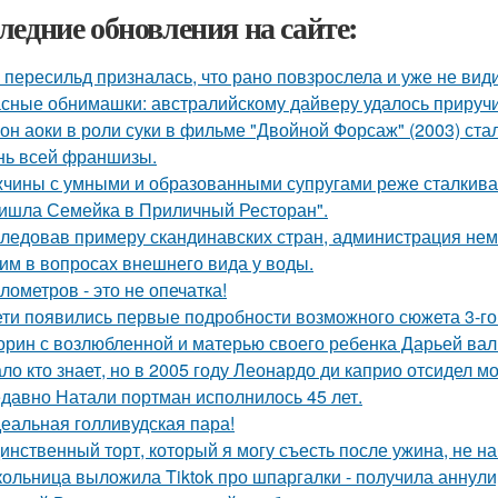
ледние обновления на сайте:
 пересильд призналась, что рано повзрослела и уже не види
сные обнимашки: австралийскому дайверу удалось приручи
он аоки в роли суки в фильме "Двойной Форсаж" (2003) ст
нь всей франшизы.
чины с умными и образованными супругами реже сталкиваю
ишла Семейка в Приличный Ресторан".
ледовав примеру скандинавских стран, администрация не
им в вопросах внешнего вида у воды.
илометров - это не опечатка!
ети появились первые подробности возможного сюжета 3-го 
орин с возлюбленной и матерью своего ребенка Дарьей вал
ло кто знает, но в 2005 году Леонардо ди каприо отсидел мо
давно Натали портман исполнилось 45 лет.
еальная голливудская пара!
инственный торт, который я могу съесть после ужина, не на
ольница выложила Tiktok про шпаргалки - получила аннули