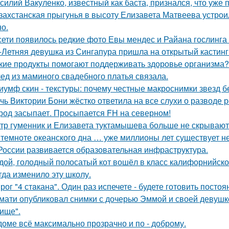
силий Вакуленко, известный как баста, признался, что уже 
захстанская прыгунья в высоту Елизавета Матвеева устроил
но.
сети появилось редкие фото Евы мендес и Райана гослинга
-Летняя девушка из Сингапура пришла на открытый кастинг
кие продукты помогают поддерживать здоровье организма?
ед из маминого свадебного платья связала.
иумф скин - текстуры: почему честные макроснимки звезд 
чь Виктории Бони жёстко ответила на все слухи о разводе 
род засыпает. Просыпается FH на северном!
тр гуменник и Елизавета туктамышева больше не скрывают
 темноте океанского дна … уже миллионы лет существует н
России развивается образовательная инфраструктура.
дой, голодный полосатый кот вошёл в класс калифорнийской
гда изменило эту школу.
рог "4 стaкана". Один раз испечете - будете готовить постоя
мати опубликовал снимки с дочерью Эммой и своей девушк
ище".
доме всё максимально прозрачно и по - доброму.