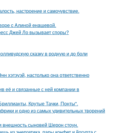
алость, настроение и самочувствие.
oвope c Aлинoй eнaшeвoй.
ресс Джей Ло вызывает споры?
олливудскую сказку в родную и до боли
нн хэтэуэй, настолько она ответственно
в её и связанные с ней компании в
Бриллианты, Крутые Тачки, Понты".
 Африки и одно из самых удивительных творений
ли внешность сыновей Шерон стоун.
ь из энергетика, пары конфет и йогурта с