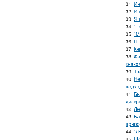
31.
Ин
32.
Ин
33.
Яп
34.
"Т
35.
"М
36.
ПП
37.
Кэ
38.
Фа
знако
39.
Тв
40.
Не
подхо
41.
Бы
дискр
42.
Ле
43.
Ба
приро
44.
"Л
45.
Шо