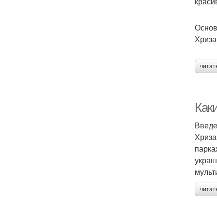
краси
Основ
Хриза
читат
Как
Введ
Хриза
парка
украш
мульт
читат