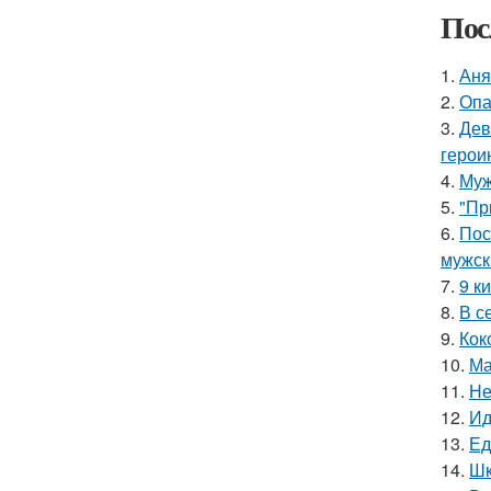
Пос
1.
Аня
2.
Опа
3.
Дев
герои
4.
Муж
5.
"Пр
6.
Пос
мужск
7.
9 к
8.
В с
9.
Кок
10.
Ма
11.
Не
12.
Ид
13.
Ед
14.
Шк