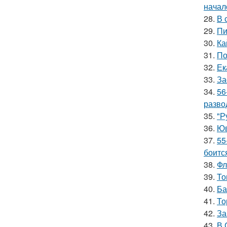
начал
28.
В 
29.
Пи
30.
Ка
31.
По
32.
Ек
33.
За
34.
56
разво
35.
"Р
36.
Юв
37.
55
боитс
38.
Фл
39.
То
40.
Ба
41.
То
42.
За
43.
В 