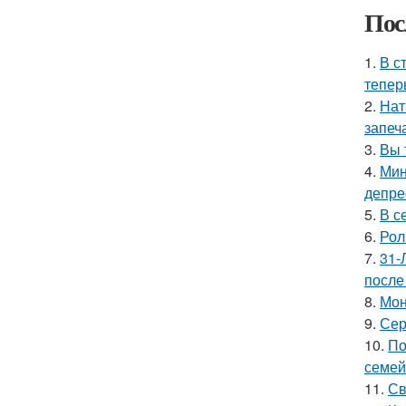
Пос
1.
В с
тепер
2.
Нат
запеч
3.
Вы 
4.
Мин
депре
5.
В с
6.
Рол
7.
31-
после
8.
Мон
9.
Сер
10.
По
семей
11.
Св