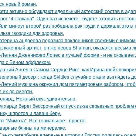
ся новый роман.
сети активно обсуждают идеальный актерский состав в ада
рог "4 стaкана". Один раз испечете - будете готовить постоя
йли миноуг второй раз победила рак груди и держала это в т
льза гвоздики для здоровья.
атерина андреева поразила поклонников свежими снимками
служенный артист, он же певец Shaman, оказался весьма 
-Летняя Дженнифер Лопес в лучшей форме - и не скрывает,
да с Беном аффлеком.
усский Ангел в Самом Сердце Рио": как Ирина шейк покори
елирный десерт: когда Skittles случайно стали выглядеть д
-Летний мужчина окружил дом пятиметровым забором, чтобы
я их до смерти.
онярд. Нежный вкус удивительно.
м харди берет бессрочный отпуск из-за серьезных проблем 
нку шпротов и лаваш беру.
рт "Мимоза". Всё гениальное - просто!
варные блины на минералке.
Санкт-петербурге впервые в истории России родилась одно