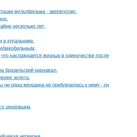
птации мультфильма - звереполис.
нно.
айне несколько лет.
 в купальнике.
любвеобильным.
 что наслаждается жизнью в одиночестве после
ла бразильский карнавал.
ороже золота.
 ни одна женщина не приблизилась к нему - он
со здоровьем.
яйцевая четверня.