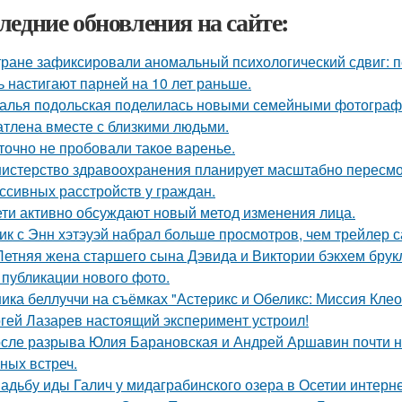
ледние обновления на сайте:
тране зафиксировали аномальный психологический сдвиг: п
ь настигают парней на 10 лет раньше.
алья подольская поделилась новыми семейными фотографи
атлена вместе с близкими людьми.
точно не пробовали такое варенье.
истерство здравоохранения планирует масштабно пересмо
ссивных расстройств у граждан.
ети активно обсуждают новый метод изменения лица.
ик с Энн хэтэуэй набрал больше просмотров, чем трейлер 
Летняя жена старшего сына Дэвида и Виктории бэкхем брук
 публикации нового фото.
ика беллуччи на съёмках "Астерикс и Обеликс: Миссия Клеоп
гей Лазарев настоящий эксперимент устроил!
сле разрыва Юлия Барановская и Андрей Аршавин почти ни
ных встреч.
адьбу иды Галич у мидаграбинского озера в Осетии интерн