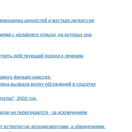
ереоценка ценностей и жесткая депрессия
ями с недавнего отдыха, на которых она
треть действующий подход к лечению
самого фильма одиссея.
лина вызвала волну обсуждений в соцсетях
атра", 2002 год.
где не пересекаются - за исключением
ет встретил не аплодисментами, а обвинениями.