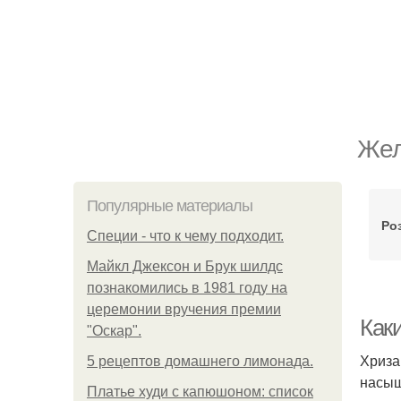
Жел
Популярные материалы
Ро
Специи - что к чему подходит.
Майкл Джексон и Брук шилдс
познакомились в 1981 году на
церемонии вручения премии
Как
"Оскар".
Хриза
5 рецептов домашнего лимонада.
насыщ
Платье худи с капюшоном: список