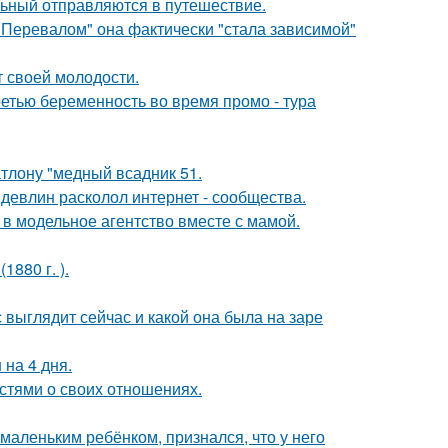
льный отправляются в путешествие.
 Перевалом" она фактически "стала зависимой"
т своей молодости.
ретью беременность во время промо - тура
тлону "медный всадник 51.
девлин расколол интернет - сообщества.
 в модельное агентство вместе с мамой.
880 г. ).
с выглядит сейчас и какой она была на заре
 на 4 дня.
стями о своих отношениях.
маленьким ребёнком, признался, что у него