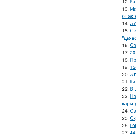
12.
Ка
13.
Ма
от ак
14.
Ак
15.
Се
"дьяво
16.
Са
17.
20
18.
Пр
19.
15
20.
Эт
21.
Ка
22.
В 
23.
На
карье
24.
Са
25.
Ск
26.
Го
27.
44