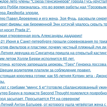
ждое лето члены "Союза Пенсионеров" города Гусь-хруста
рго Робби призналась, что во время работы над "Грозовым
тера Джейкоба элорди.
тер Павел Деревянко и его жена, Зоя Фуць, раскрыли секре
крет фирмы: как беременной Энн хэтэуэй удалось скрыть т
л носит Prada 2".
мая откровенная роль Александры даддарио!
-21 Июня в Санкт-петербурге прошли соревнования по триа
отив фильтров и пластики: почему честный пляжный лук ди 
-Летняя девушка из Сингапура пришла на открытый кастинг
им летом Холли Берри исполнится 60 лет.
ртина, которую запрещала церковь: "Грех" Генриха лоссова (1
Швеции водителям платили за соблюдение правил.
стоящая королева готики: как 55-летняя Кэтрин зета - Джон
ры.
лат с грибами "минус 5 кг"/готовлю сбалансированный ужин
утер Браун в подкасте Second Thought поделился подробно
род засыпает. Просыпается FH на северном!
-Летний Антон Батырев, от которого ушла четвёртая жена с 