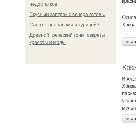
краси
недостатков
Вкусный завтрак с вечера готовь.
Основ
Хриза
Салат с ананасами и курицей?
Древний греческий грим: секреты
читат
красоты и моды
Как
Введ
Хриза
парка
украш
мульт
читат