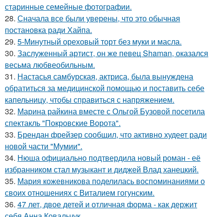
старинные семейные фотографии.
28.
Сначала все были уверены, что это обычная
постановка ради Хайпа.
29.
5-Минутный ореховый торт без муки и масла.
30.
Заслуженный артист, он же певец Shaman, оказался
весьма любвеобильным.
31.
Настасья самбурская, актриса, была вынуждена
обратиться за медицинской помощью и поставить себе
капельницу, чтобы справиться с напряжением.
32.
Марина райкина вместе с Ольгой Бузовой посетила
спектакль "Покровские Ворота".
33.
Брендан фрейзер сообщил, что активно худеет ради
новой части "Мумии".
34.
Нюша официально подтвердила новый роман - её
избранником стал музыкант и диджей Влад ханецкий.
35.
Мария кожевникова поделилась воспоминаниями о
своих отношениях с Виталием гогунским.
36.
47 лет, двое детей и отличная форма - как держит
себя Анна Ковальчук.