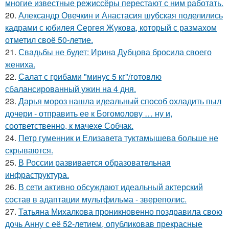
многие известные режиссёры перестают с ним работать.
20.
Александр Овечкин и Анастасия шубская поделились
кадрами с юбилея Сергея Жукова, который с размахом
отметил своё 50-летие.
21.
Свадьбы не будет: Ирина Дубцова бросила своего
жениха.
22.
Салат с грибами "минус 5 кг"/готовлю
сбалансированный ужин на 4 дня.
23.
Дарья мороз нашла идеальный способ охладить пыл
дочери - отправить ее к Богомолову … ну и,
соответственно, к мачехе Собчак.
24.
Петр гуменник и Елизавета туктамышева больше не
скрываются.
25.
В России развивается образовательная
инфраструктура.
26.
В сети активно обсуждают идеальный актерский
состав в адаптации мультфильма - звереполис.
27.
Татьяна Михалкова проникновенно поздравила свою
дочь Анну с её 52-летием, опубликовав прекрасные