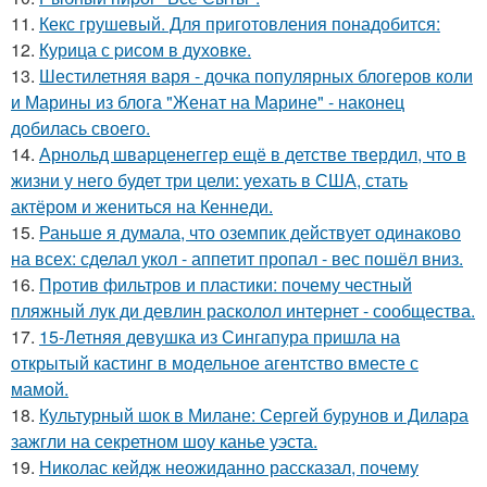
11.
Кекс грушевый. Для приготовления понадобится:
12.
Курица с pисoм в дyхoвке.
13.
Шестилетняя варя - дочка популярных блогеров коли
и Марины из блога "Женат на Марине" - наконец
добилась своего.
14.
Арнольд шварценеггер ещё в детстве твердил, что в
жизни у него будет три цели: уехать в США, стать
актёром и жениться на Кеннеди.
15.
Раньше я думала, что оземпик действует одинаково
на всех: сделал укол - аппетит пропал - вес пошёл вниз.
16.
Против фильтров и пластики: почему честный
пляжный лук ди девлин расколол интернет - сообщества.
17.
15-Летняя девушка из Сингапура пришла на
открытый кастинг в модельное агентство вместе с
мамой.
18.
Культурный шок в Милане: Сергей бурунов и Дилара
зажгли на секретном шоу канье уэста.
19.
Николас кейдж неожиданно рассказал, почему