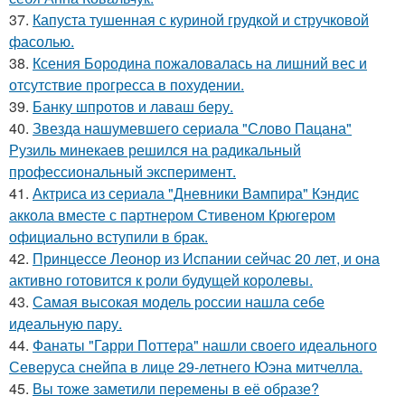
37.
Капуста тушенная с куриной грудкой и стручковой
фасолью.
38.
Ксения Бородина пожаловалась на лишний вес и
отсутствие прогресса в похудении.
39.
Банку шпротов и лаваш беру.
40.
Звезда нашумевшего сериала "Слово Пацана"
Рузиль минекаев решился на радикальный
профессиональный эксперимент.
41.
Актриса из сериала "Дневники Вампира" Кэндис
аккола вместе с партнером Стивеном Крюгером
официально вступили в брак.
42.
Принцессе Леонор из Испании сейчас 20 лет, и она
активно готовится к роли будущей королевы.
43.
Самая высокая модель россии нашла себе
идеальную пару.
44.
Фанаты "Гарри Поттера" нашли своего идеального
Северуса снейпа в лице 29-летнего Юэна митчелла.
45.
Вы тоже заметили перемены в её образе?