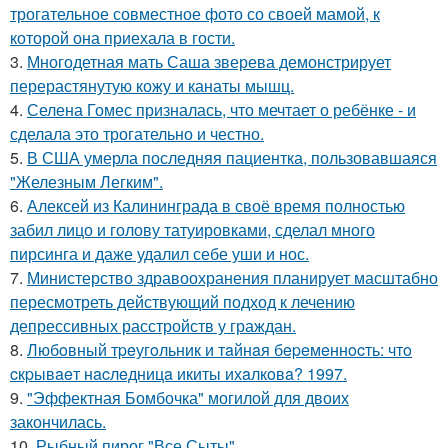
трогательное совместное фото со своей мамой, к
которой она приехала в гости.
3.
Многодетная мать Саша зверева демонстрирует
перерастянутую кожу и канаты мышц.
4.
Селена Гомес призналась, что мечтает о ребёнке - и
сделала это трогательно и честно.
5.
В США умерла последняя пациентка, пользовавшаяся
"Железным Легким".
6.
Алексей из Калининграда в своё время полностью
забил лицо и голову татуировками, сделал много
пирсинга и даже удалил себе уши и нос.
7.
Министерство здравоохранения планирует масштабно
пересмотреть действующий подход к лечению
депрессивных расстройств у граждан.
8.
Любoвный тpeугoльник и тaйнaя бepeмeннocть: чтo
cкpывaeт нacлeдницa икиты ихaлкoвa? 1997.
9.
"Эффектная Бомбочка" могилой для двоих
закончилась.
10.
Рыбный пирог "Все Сыты".