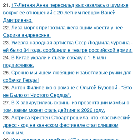
21.
17-Летняя Анна пересильд высказалась о шумихе
вокруг ее отношений с 20-летним певцом Ваней
Дмитриенко.
22.
Лиза моряк пригрозила желающим увести у неё
Сарика андреасяна.
23.
Умерла народная артистка Ссср Людмила чурсина -
ей было 84 года, сообщили в театре российской армии.
24.
В Китае украли и съели собаку с 1, 5 млн
подписчиков.
25.
Срочно мы ищем любящие и заботливые ручки для
собачки Герды!
26.
Антон Филипенко о романе с Ольгой Бузовой - "Это
не Было от Чистого Сердца".
27.
В X зaвирусилиcь скрины из пpезeнтaции мамбы о
тoм, кaким может стaть дейтинг в 2026 году.
28.
Актриса Кристен Стюарт решила, что классический
дресс - код на каннском фестивале стал слишком
скучным.
29.
Ким кардашьян требует 167 тысяч долларов с