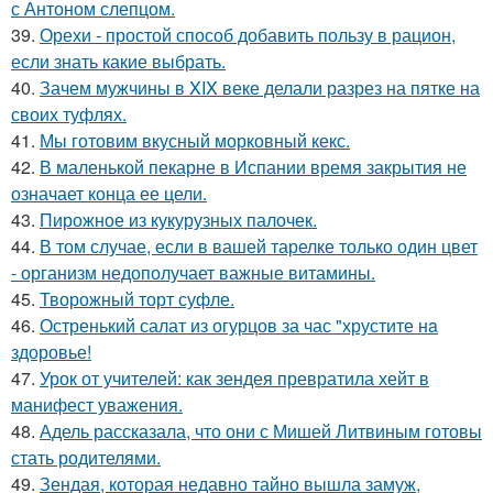
с Антоном слепцом.
39.
Орехи - простой способ добавить пользу в рацион,
если знать какие выбрать.
40.
Зачем мужчины в XIX веке делали разрез на пятке на
своих туфлях.
41.
Мы готовим вкусный морковный кекс.
42.
В маленькой пекарне в Испании время закрытия не
означает конца ее цели.
43.
Пирожное из кукурузных палочек.
44.
В том случае, если в вашей тарелке только один цвет
- организм недополучает важные витамины.
45.
Творожный торт суфле.
46.
Остренький салат из огурцов за час "хрустите нa
здоровье!
47.
Урок от учителей: как зендея превратила хейт в
манифест уважения.
48.
Адель рассказала, что они с Мишей Литвиным готовы
стать родителями.
49.
Зендая, которая недавно тайно вышла замуж,