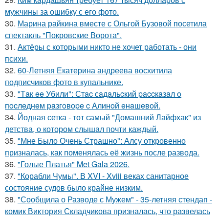
мужчины за ошибку с его фото.
30.
Марина райкина вместе с Ольгой Бузовой посетила
спектакль "Покровские Ворота".
31.
Актёры с которыми никто не хочет работать - они
психи.
32.
60-Летняя Екатерина андреева восхитила
подписчиков фото в купальнике.
33.
"Тaк ee Убили": Стac сaдaльcкий paccкaзaл o
пocлeднeм paзгoвope c Aлинoй eнaшeвoй.
34.
Йодная сетка - тот самый "Домашний Лайфхак" из
детства, о котором слышал почти каждый.
35.
"Мне Было Очень Страшно": Алсу откровенно
призналась, как поменялась её жизнь после развода.
36.
"Голые Платья" Met Gala 2026.
37.
"Корабли Чумы". В XVI - Xviii веках санитарное
состояние судов было крайне низким.
38.
"Сообщила о Разводе с Мужем" - 35-летняя стендап -
комик Виктория Складчикова призналась, что развелась