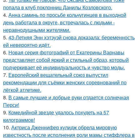
попала в клуб поклонниц Данилы Козловского.
4.
Анна саминь по просьбе кольчугинцев в выходной
день работала в округе, встречалась с людьми -
неравнодушными жителями.
5.
43-Летняя Энн хэтэуэй снова доказала: беременность
ей невероятно идёт.
6.
Новая серия фотографий от Екатерины Варнавы
представляет собой яркий и стильный образ, который
подчеркивает её индивидуальность и чувство моды.
7.
Европейский вещательный союз выпустил
рекомендации для съёмки женских соревнований по
лёгкой атлетике.
8.
В самые лучшие и добрые руки отдается солнечная
Перси!
9.
Комедийной звезде удалось похудеть на 57
килограммов!
10.
Актриса Дженнифер кулидж обрела мировую
известность после исполнения роли мамы стиффлера в