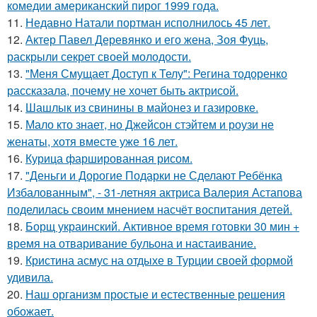
комедии американский пирог 1999 года.
11.
Недавно Натали портман исполнилось 45 лет.
12.
Актер Павел Деревянко и его жена, Зоя Фуць,
раскрыли секрет своей молодости.
13.
"Меня Смущает Доступ к Телу": Регина тодоренко
рассказала, почему не хочет быть актрисой.
14.
Шашлык из свинины в майонез и газировке.
15.
Мало кто знает, но Джейсон стэйтем и роузи не
женаты, хотя вместе уже 16 лет.
16.
Курица фаршированная рисом.
17.
"Деньги и Дорогие Подарки не Сделают Ребёнка
Избалованным", - 31-летняя актриса Валерия Астапова
поделилась своим мнением насчёт воспитания детей.
18.
Борщ украинский. Активное время готовки 30 мин +
время на отваривание бульона и настаивание.
19.
Кристина асмус на отдыхе в Турции своей формой
удивила.
20.
Наш организм простые и естественные решения
обожает.