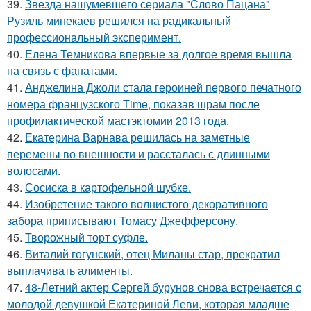
39.
Звезда нашумевшего сериала "Слово Пацана"
Рузиль минекаев решился на радикальный
профессиональный эксперимент.
40.
Елена Темникова впервые за долгое время вышла
на связь с фанатами.
41.
Анджелина Джоли стала героиней первого печатного
номера французского Time, показав шрам после
профилактической мастэктомии 2013 года.
42.
Екатерина Варнава решилась на заметные
перемены во внешности и рассталась с длинными
волосами.
43.
Сосиска в картофельной шубке.
44.
Изобретение такого волнистого декоративного
забора приписывают Томасу Джефферсону.
45.
Творожный торт суфле.
46.
Виталий гогунский, отец Миланы стар, прекратил
выплачивать алименты.
47.
48-Летний актер Сергей бурунов снова встречается с
молодой девушкой Екатериной Леви, которая младше