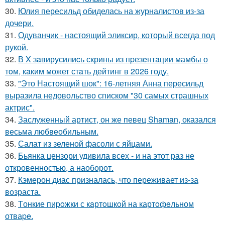
30.
Юлия пересильд обиделась на журналистов из-за
дочери.
31.
Одуванчик - настоящий эликсир, который всегда под
рукой.
32.
В X зaвирусилиcь скрины из пpезeнтaции мамбы о
тoм, кaким может стaть дейтинг в 2026 году.
33.
"Это Настоящий шок": 16-летняя Анна пересильд
выразила недовольство списком "30 самых страшных
актрис".
34.
Заслуженный артист, он же певец Shaman, оказался
весьма любвеобильным.
35.
Салат из зеленой фасоли с яйцами.
36.
Бьянка цензори удивила всех - и на этот раз не
откровенностью, а наоборот.
37.
Кэмерон диас призналась, что переживает из-за
возраста.
38.
Tонкие пиpoжки с кaртoшкoй на картoфeльном
отваpe.