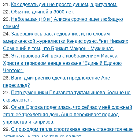
21.
Как сделать душ не просто душем, а ритуалом.
22.
Объятие длиной в 3000 лет.
23.
Небольшая (13 кг) Алиска срочно ищет любящую
семью!
24.
Завершилось расследование, и, по словам
американской журналистки Кэндис оуэнс, "нет Никаких
Сомнений в том, что Брижит Макрон - Мужчина".
25.
Эта гравюра Xvii века с изображением Иисуса
Христа в терновом венце названа "Единый Единою
Чертою".
26.
Ваня дмитриенко сделал предложение Ане
пересильд?
27.
Петр гуменник и Елизавета туктамышева больше не
скрываются.
28.
Ольга Орлова поделилась, что сейчас у неё сложный
этап: её трехлетняя дочь Анна переживает период
упрямства и капризов.
29.
С приходом тепла спортивная жизнь становится еще
активнее - и это нас только радует.