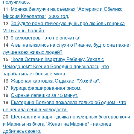
получилась.
11.
Моника беллуччи на съёмках "Астерикс и Обеликс:
Миссия Клеопатра", 2002 год.
12.
Забудьте романтическую чушь про любовь генриха
Viii и анны болейн.
13.
9 километров - это не опечатка!
14.
А вы натыкались на слухи о Рианне, будто она пахнет
лучше всех живых людей?
15.
"Коля Оставил Квартиру Ребенку, Уехал с
Чемоданом": Ксения Бородина призналась, что
зарабатывает больше мужа.
16.
Жареная картошка Отдыхает "Хозяйка".
17.
Курица фаршированная рисом.
18.
Сырные лепешки за 15 минут.
19.
Екатерина Волкова пожалела только об одном - что
не ценила себя в молодости.
20.
Шестилетняя варя - дочка популярных блогеров коли
и Марины из блога "Женат на Марине" - наконец
добилась своего.