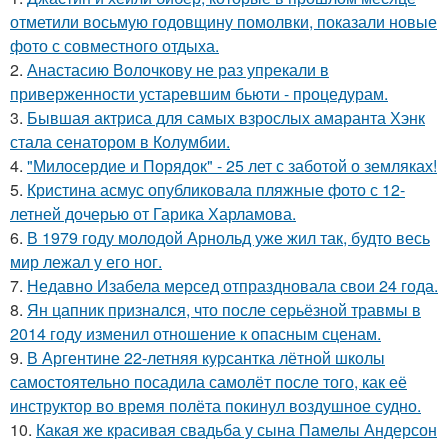
отметили восьмую годовщину помолвки, показали новые
фото с совместного отдыха.
2.
Анастасию Волочкову не раз упрекали в
приверженности устаревшим бьюти - процедурам.
3.
Бывшая актриса для самых взрослых амаранта Хэнк
стала сенатором в Колумбии.
4.
"Милосердие и Порядок" - 25 лет с заботой о земляках!
5.
Кристина асмус опубликовала пляжные фото с 12-
летней дочерью от Гарика Харламова.
6.
В 1979 году молодой Арнольд уже жил так, будто весь
мир лежал у его ног.
7.
Недавно Изабела мерсед отпраздновала свои 24 года.
8.
Ян цапник признался, что после серьёзной травмы в
2014 году изменил отношение к опасным сценам.
9.
В Аргентине 22-летняя курсантка лётной школы
самостоятельно посадила самолёт после того, как её
инструктор во время полёта покинул воздушное судно.
10.
Какая же красивая свадьба у сына Памелы Андерсон