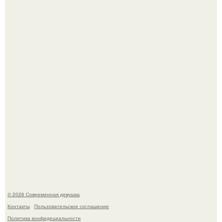
В стране зафиксировали аномальный психологический
сдвиг: переоценка ценностей и жесткая депрессия
теперь настигают парней на 10 лет раньше.
Мы привыкли считать сахар обычной и безобидной
частью ежедневного рациона.
© 2026 Современная девушка
Контакты
Пользовательское соглашение
Политика конфидециальности