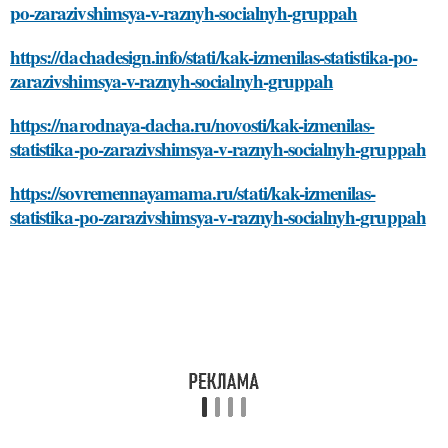
po-zarazivshimsya-v-raznyh-socialnyh-gruppah
https://dachadesign.info/stati/kak-izmenilas-statistika-po-
zarazivshimsya-v-raznyh-socialnyh-gruppah
https://narodnaya-dacha.ru/novosti/kak-izmenilas-
statistika-po-zarazivshimsya-v-raznyh-socialnyh-gruppah
https://sovremennayamama.ru/stati/kak-izmenilas-
statistika-po-zarazivshimsya-v-raznyh-socialnyh-gruppah