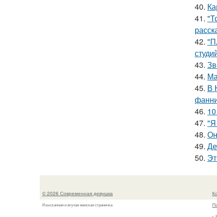
40.
Ка
41.
"Т
расск
42.
"П
студи
43.
Зв
44.
Ма
45.
В 
фанни
46.
10
47.
"Я
48.
Он
49.
Де
50.
Эт
© 2026 Современная девушка
К
П
Изысканная и жгучая женская страничка
г.