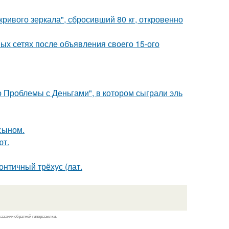
ривого зеркала", сбросивший 80 кг, откровенно
ых сетях после объявления своего 15-ого
 Проблемы с Деньгами", в котором сыграли эль
 сыном.
ют.
нтичный трёхус (лат.
казании обратной гиперссылки.