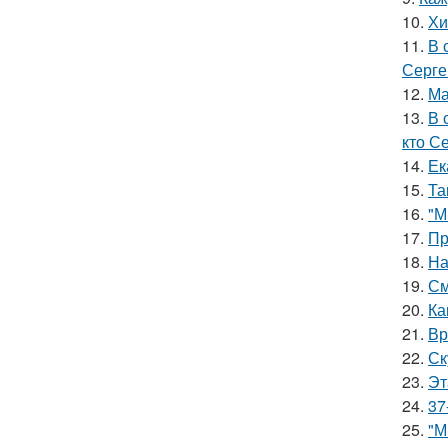
10.
Хи
11.
В 
Серге
12.
Ма
13.
В 
кто С
14.
Ек
15.
Та
16.
"М
17.
Пр
18.
На
19.
См
20.
Ка
21.
Вр
22.
Ск
23.
Эт
24.
37
25.
"М