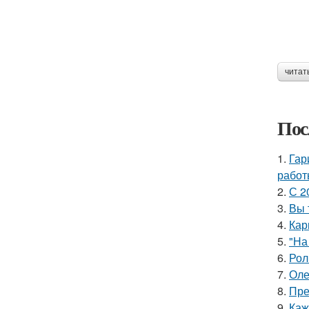
читат
Пос
1.
Гар
работ
2.
С 2
3.
Вы 
4.
Кар
5.
"На
6.
Рол
7.
Оле
8.
Пре
9.
Каж