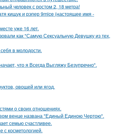
ный человек с ростом 2, 18 метра!
катя кищук и рэпер 9mice (настоящее имя -
месте уже 16 лет.
зовали как "Самую Сексуальную Девушку из тех,
 себя в молодости.
начает, что я Всегда Выгляжу Безупречно".
уктов, овощей или ягод.
стями о своих отношениях.
овом венце названа "Единый Единою Чертою".
лает семью счастливее.
е с косметологией.