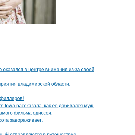
о оказался в центре внимания из-за своей
риятия владимирской области.
т филлеров!
я Iowa рассказала, как ее добивался муж.
самого фильма одиссея.
сота завораживает.
ьный отправляются в путешествие.