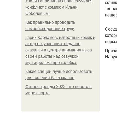
У юли Гаврилиной снова случился
сфинк
конфликт с комиком Ильей
тверд
Соболевым.
пещер
Как правильно проводить
Сосуд
самообследование груди
котор
Гарик Харламов, известный комик и
норма
актер озвучивания, недавно
Причи
оказался в центре внимания из-за
Наруш
своей работы над озвучкой
мультфильма про колобка.
Какие специи лучше использовать
для вяления баклажанов
Фитнес-тренды 2023: что нового в
мире спорта