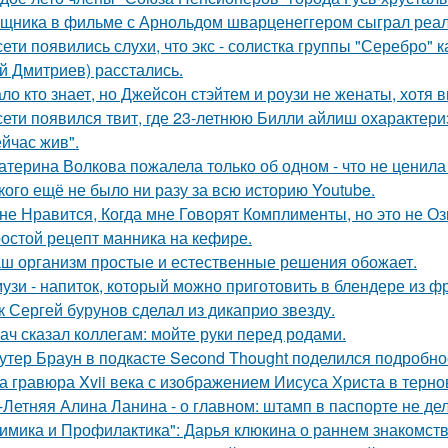
щника в фильме с Арнольдом шварценеггером сыграл реаль
сети появились слухи, что экс - солистка группы "Серебро" 
й Дмитриев) расстались.
ло кто знает, но Джейсон стэйтем и роузи не женаты, хотя в
сети появился твит, где 23-летнюю Билли айлиш охарактери
ейчас жив".
атерина Волкова пожалела только об одном - что не ценила
кого ещё не было ни разу за всю историю Youtube.
не Нравится, Когда мне Говорят Комплименты, но это не Оз
остой рецепт манника на кефире.
ш организм простые и естественные решения обожает.
узи - напиток, который можно приготовить в блендере из фр
к Сергей бурунов сделал из дикаприо звезду.
ач сказал коллегам: мойте руки перед родами.
утер Браун в подкасте Second Thought поделился подробно
а гравюра Xvii века с изображением Иисуса Христа в терн
-Летняя Алина Ланина - о главном: штамп в паспорте не де
имика и Профилактика": Дарья клюкина о раннем знакомств