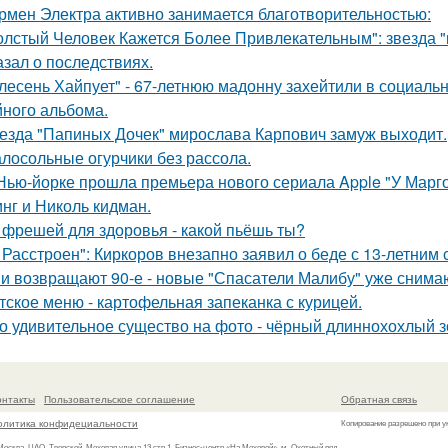
рмен Электра активно занимается благотворительностью:
олстый Человек Кажется Более Привлекательным": звезда "к
азал о последствиях.
лесень Хайпует" - 67-летнюю мадонну захейтили в социальн
йного альбома.
езда "Папиных Дочек" мирослава Карпович замуж выходит.
лосольные огурчики без рассола.
Нью-йорке прошла премьера нового сериала Apple "У Марго
нг и Николь кидман.
 фрешей для здоровья - какой пьёшь ты?
 Расстроен": Киркоров внезапно заявил о беде с 13-летним
и возвращают 90-е - новые "Спасатели Малибу" уже снима
тское меню - картофельная запеканка с курицей.
о удивительное существо на фото - чёрный длиннохохлый зо
онтакты
Пользовательское соглашение
Обратная связь
олитика конфидециальности
Копирование разрешено при у
 Москва, ЦАО, Тверской, Моховая улица 13 стр.1, Бизнес-центр «На Моховой», м. Охотный ряд