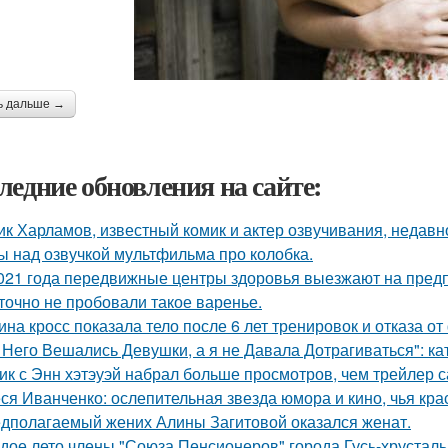
ь дальше →
ледние обновления на сайте:
ик Харламов, известный комик и актер озвучивания, недавн
ы над озвучкой мультфильма про колобка.
021 года передвижные центры здоровья выезжают на предп
точно не пробовали такое варенье.
ина кросс показала тело после 6 лет тренировок и отказа о
 Него Вешались Девушки, а я не Давала Дотрагиваться": кат
ик с Энн хэтэуэй набрал больше просмотров, чем трейлер 
ся Иванченко: ослепительная звезда юмора и кино, чья кра
дполагаемый жених Алины Загитовой оказался женат.
дое лето члены "Союза Пенсионеров" города Гусь-хрустал