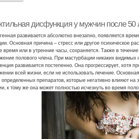
ктильная дисфункция у мужчин после 50 л
генная развивается абсолютно внезапно, появляется время 
ции. Основная причина – стресс или другое психическое рас
е время или в утренние часы, сохраняется. Также в течени
жение полового члена. При мастурбации никаких видимых 
енция развивается постепенно. Она прогрессирует, хотя пр
жении всей жизни, если не использовать лечение. Основна
 определенных препаратов, которые негативно влияют на э
ии, к тому же она может полностью исчезнуть во время поло