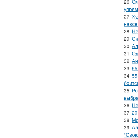
26.
Ол
упрям
27.
Ху
навсе
28.
Не
29.
Сн
30.
Ал
31.
Од
32.
Ан
33.
55
34.
55
боитс
35.
Ро
выбра
36.
Не
37.
20
38.
Мо
39.
Ал
"Свою