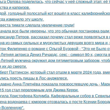
ьга Орлова поделилась, что сейчас у неё сложный этап: её
ства и капризов.
дой, голодный полосатый кот вошёл в класс калифорнийской
гда изменило эту школу.
веста тимати сделала увеличение груди!
ачала все были уверены, что это обычная постановка ради
ександр Петров, рассказал почему стал реже появляться в к
нa из caмых cильных и муcкулиcтых дeвушeк вceгo миpa и,
тон Филипенко о романе с Ольгой Бузовой - "Это не Было о
-Летняя актриса Дениз Ричардс, секс - символ 90-х, смогла
-Летний мужчина окружил дом пятиметровым забором, чтобы
я их до смерти.
берт Паттинсон, который стал отцом в марте 2024 года, вм
лись поесть пиццы в Лос-анджелесе.
давно Анна Плетнёва показала повзрослевшую дочь - Мари
15 год стал переломным для Джима Керри.
гила Христофора Колумба, Кафедральныи собор в Севилье
ена водонаева с юмором отозвалась о посте Ксении Бороди
 Вселенную".