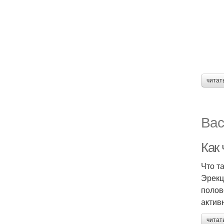
читат
Вас
Как 
Что т
Эрекц
полов
актив
читат