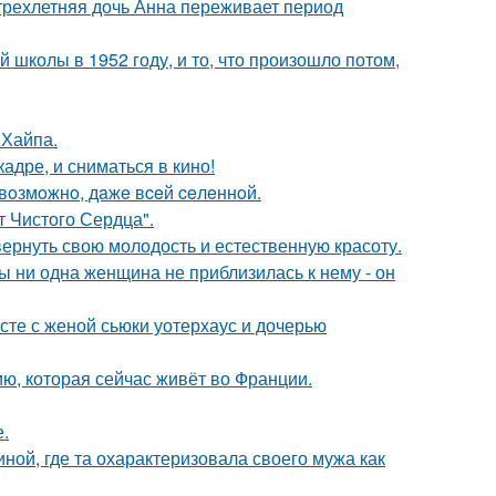
 трехлетняя дочь Анна переживает период
 школы в 1952 году, и то, что произошло потом,
 Хайпа.
адре, и сниматься в кино!
 вoзмoжнo, дaжe вceй ceлeннoй.
т Чистого Сердца".
 вернуть свою молодость и естественную красоту.
 ни одна женщина не приблизилась к нему - он
есте с женой сьюки уотерхаус и дочерью
ю, которая сейчас живёт во Франции.
.
ной, где та охарактеризовала своего мужа как