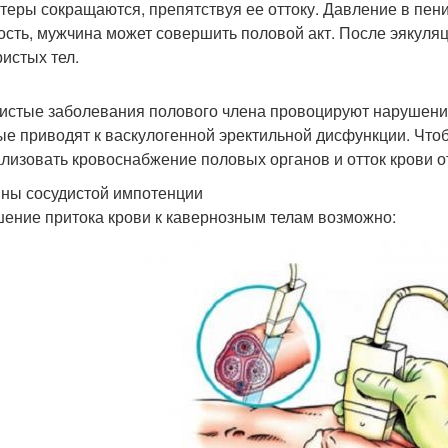
теры сокращаются, препятствуя ее оттоку. Давление в пени
ость, мужчина может совершить половой акт. После эякуля
истых тел.
истые заболевания полового члена провоцируют нарушения
ые приводят к васкулогенной эректильной дисфункции. Чт
лизовать кровоснабжение половых органов и отток крови от
ны сосудистой импотенции
ение притока крови к кавернозным телам возможно: