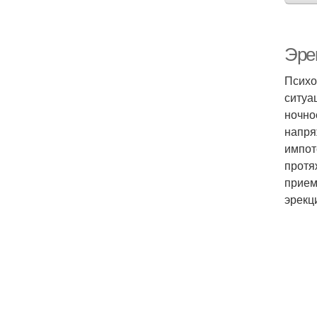
Эре
Психо
ситуа
ночно
напря
импот
протя
прием
эрекц