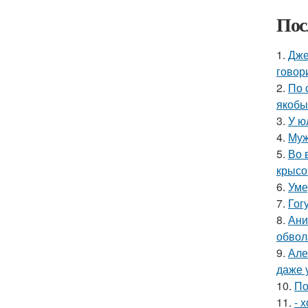
Пос
1.
Дже
говор
2.
По 
якобы
3.
У ю
4.
Муж
5.
Во 
крысо
6.
Уме
7.
Гог
8.
Ани
обвол
9.
Але
даже 
10.
По
11.
- 