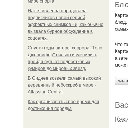
мире спорта
Блю
Настя ивлеева порадовала
Карто
подписчиков новой серией
блюд.
эффектных снимков - и, как обычно,
самых
вызвала бурное обсуждение в
соцсетях.
Что т
Спустя годы актеры хоррора "Тело
Карто
Дженнифер" сильно изменились,
а зат
пройдя путь от подростковых
может
кумиров до мировых звезд.
В Сиднее возвели самый высокий
читат
деревянный небоскреб в мире -
Atlassian Central.
Вас
Как организовать свое время для
достижения порядка
Как