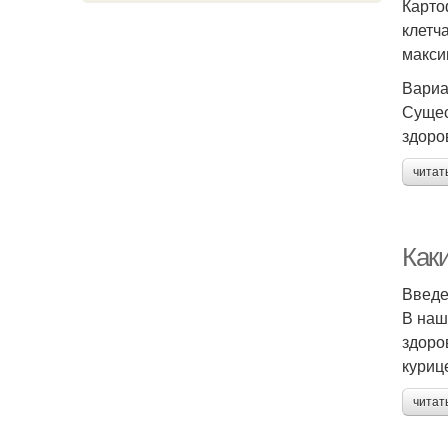
Карто
клетч
макси
Вариа
Сущес
здоро
читат
Как
Введ
В наш
здоро
куриц
читат