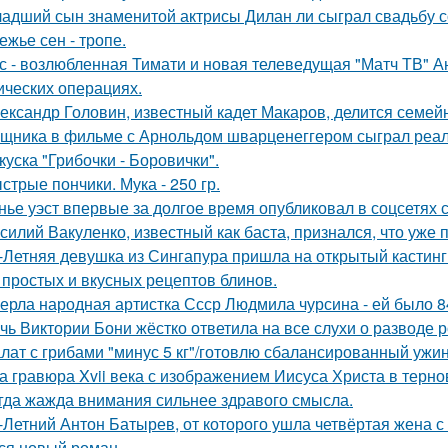
адший сын знаменитой актрисы Дилан ли сыграл свадьбу с
ежье сен - тропе.
с - возлюбленная Тимати и новая телеведущая "Матч ТВ" А
ических операциях.
ександр Головин, известный кадет Макаров, делится семей
щника в фильме с Арнольдом шварценеггером сыграл реаль
куска "Грибочки - Боровички".
стрые пончики. Мука - 250 гр.
нье уэст впервые за долгое время опубликовал в соцсетях
силий Вакуленко, известный как баста, признался, что уже 
-Летняя девушка из Сингапура пришла на открытый кастинг
 простых и вкусных рецептов блинов.
ерла народная артистка Ссср Людмила чурсина - ей было 84
чь Виктории Бони жёстко ответила на все слухи о разводе 
лат с грибами "минус 5 кг"/готовлю сбалансированный ужин
а гравюра Xvii века с изображением Иисуса Христа в терн
гда жажда внимания сильнее здравого смысла.
-Летний Антон Батырев, от которого ушла четвёртая жена с 
ся новый роман.