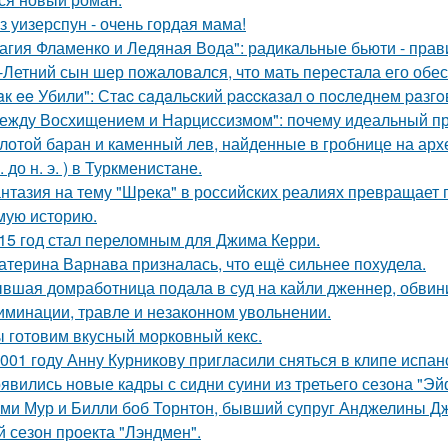
з уизерспун - очень гордая мама!
агия Фламенко и Ледяная Вода": радикальные бьюти - прав
-Летний сын шер пожаловался, что мать перестала его обес
aк ee Убили": Стac сaдaльcкий paccкaзaл o пocлeднeм paзг
ежду Восхищением и Нарциссизмом": почему идеальный п
лотой баран и каменный лев, найденные в гробнице на архео
. до н. э. ) в Туркменистане.
нтазия на тему "Шрека" в российских реалиях превращает г
мую историю.
15 год стал переломным для Джима Керри.
атерина Варнава призналась, что ещё сильнее похудела.
вшая домработница подала в суд на кайли дженнер, обвини
иминации, травле и незаконном увольнении.
 готовим вкусный морковный кекс.
001 году Анну Курникову пригласили сняться в клипе испан
явились новые кадры с сидни суини из третьего сезона "Эй
ми Мур и Билли боб Торнтон, бывший супруг Анджелины Дж
й сезон проекта "Лэндмен".