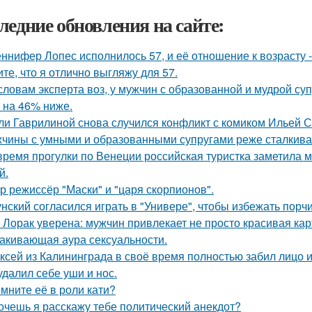
ледние обновления на сайте:
ннифер Лопес исполнилось 57, и её отношение к возрасту 
ите, что я отлично выгляжу для 57.
словам эксперта воз, у мужчин с образованной и мудрой су
 на 46% ниже.
ли Гаврилиной снова случился конфликт с комиком Ильей 
чины с умными и образованными супругами реже сталкиваю
время прогулки по Венеции российская туристка заметила м
й.
р режиссёр "Маски" и "царя скорпионов".
унский согласился играть в "Универе", чтобы избежать порчи
 Лорак уверена: мужчин привлекает не просто красивая карт
акивающая аура сексуальности.
ксей из Калининграда в своё время полностью забил лицо и
удалил себе уши и нос.
мните её в роли кати?
хочешь я расскажу тебе политический анекдот?