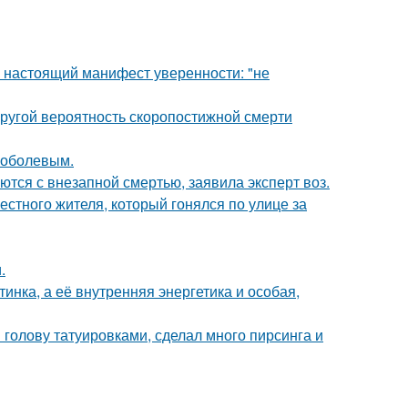
- настоящий манифест уверенности: "не
пругой вероятность скоропостижной смерти
Соболевым.
тся с внезапной смертью, заявила эксперт воз.
естного жителя, который гонялся по улице за
.
инка, а её внутренняя энергетика и особая,
 голову татуировками, сделал много пирсинга и