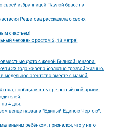
о своей избранницей Паулой брасс на
настасия Решетова рассказала о своих
ным счастьем!
ный человек с ростом 2, 18 метра!
 совместные фото с женой Бьянкой цензори.
почти 23 года живет абсолютно трезвой жизнью.
 в модельное агентство вместе с мамой.
 года, сообщили в театре российской армии.
родителей.
 на 4 дня.
овом венце названа "Единый Единою Чертою".
маленьким ребёнком, признался, что у него