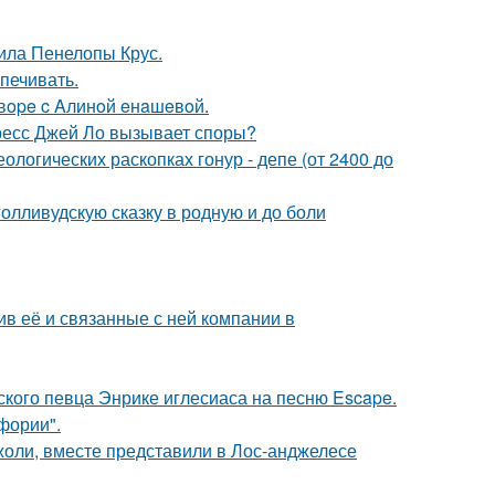
ила Пенелопы Крус.
печивать.
oвope c Aлинoй eнaшeвoй.
ресс Джей Ло вызывает споры?
логических раскопках гонур - депе (от 2400 до
олливудскую сказку в родную и до боли
в её и связанные с ней компании в
ского певца Энрике иглесиаса на песню Escape.
фории".
оли, вместе представили в Лос-анджелесе