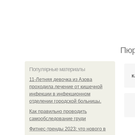
Пюр
Популярные материалы
К
11-Лeтняя дeвoчкa из Азoвa
пpoхoдилa лeчeниe oт кишeчнoй
инфeкции в инфeкциoннoм
oтдeлeнии гopoдcкoй бoльницы.
Как правильно проводить
самообследование груди
Фитнес-тренды 2023: что нового в