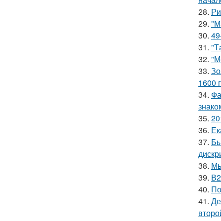
28.
Ри
29.
"М
30.
49
31.
"Т
32.
"М
33.
Зо
1600 г
34.
Фа
знако
35.
20
36.
Ек
37.
Бы
дискр
38.
Мы
39.
В2
40.
По
41.
Де
второ