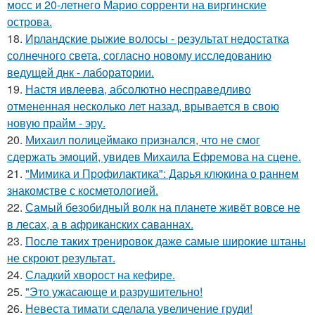
мосс и 20-летнего Марио сорренти на виргинские
острова.
18.
Ирландские рыжие волосы - результат недостатка
солнечного света, согласно новому исследованию
ведущей днк - лаборатории.
19.
Настя ивлеева, абсолютно несправедливо
отмененная несколько лет назад, врывается в свою
новую прайм - эру.
20.
Михаил полицеймако признался, что не смог
сдержать эмоций, увидев Михаила Ефремова на сцене.
21.
"Мимика и Профилактика": Дарья клюкина о раннем
знакомстве с косметологией.
22.
Самый безобидный волк на планете живёт вовсе не
в лесах, а в африканских саваннах.
23.
После таких тренировок даже самые широкие штаны
не скроют результат.
24.
Сладкий хворост на кефире.
25.
"Это ужасающе и разрушительно!
26.
Невеста тимати сделала увеличение груди!