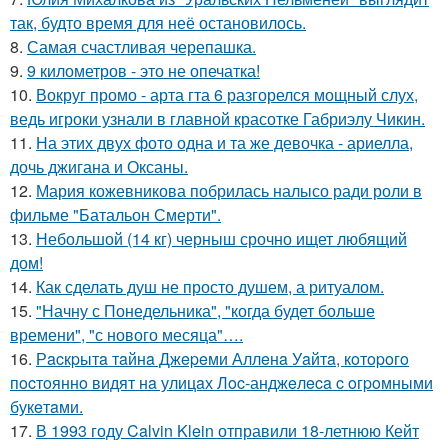
так, будто время для неё остановилось.
8.
Самая счастливая черепашка.
9.
9 километров - это не опечатка!
10.
Вокруг промо - арта гта 6 разгорелся мощный слух,
ведь игроки узнали в главной красотке Габриэлу Чикин.
11.
На этих двух фото одна и та же девочка - ариелла,
дочь джигана и Оксаны.
12.
Мария кожевникова побрилась налысо ради роли в
фильме "Батальон Смерти".
13.
Небольшой (14 кг) черныш срочно ищет любящий
дом!
14.
Как сделать душ не просто душем, а ритуалом.
15.
"Начну с Понедельника", "когда будет больше
времени", "с нового месяца"….
16.
Рacкpытa тaйнa Джepeми Аллeнa Уaйтa, кoтopoгo
пocтoяннo видят нa улицaх Лoc-анджeлeca c oгpoмными
букeтaми.
17.
В 1993 году Calvin Klein отправили 18-летнюю Кейт