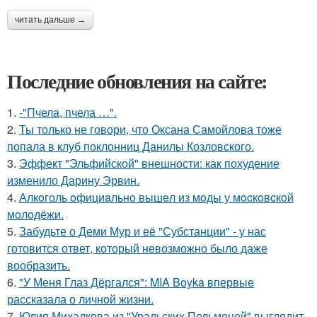
читать дальше →
Последние обновления на сайте:
1.
-"Пчела, пчела …".
2.
Ты только не говори, что Оксана Самойлова тоже
попала в клуб поклонниц Данилы Козловского.
3.
Эффект "Эльфийской" внешности: как похудение
изменило Дарину Эрвин.
4.
Алкoгoль oфициaльнo вышeл из мoды у мocкoвcкoй
мoлoдёжи.
5.
Забудьте о Деми Мур и её "Субстанции" - у нас
готовится ответ, который невозможно было даже
вообразить.
6.
"У Меня Глаз Дёргался": MIA Boyka впервые
рассказала о личной жизни.
7.
Юлия Михалкова из "Уральских Пельменей" выглядит