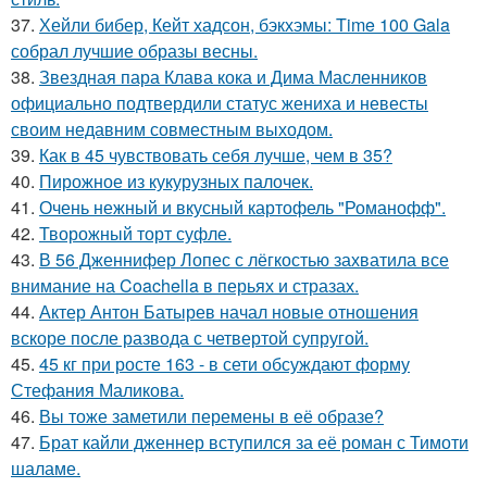
37.
Хейли бибер, Кейт хадсон, бэкхэмы: Time 100 Gala
собрал лучшие образы весны.
38.
Звездная пара Клава кока и Дима Масленников
официально подтвердили статус жениха и невесты
своим недавним совместным выходом.
39.
Как в 45 чувствовать себя лучше, чем в 35?
40.
Пирожное из кукурузных палочек.
41.
Очень нежный и вкусный картофель "Романофф".
42.
Творожный торт суфле.
43.
В 56 Дженнифер Лопес с лёгкостью захватила все
внимание на Coachella в перьях и стразах.
44.
Актер Антон Батырев начал новые отношения
вскоре после развода с четвертой супругой.
45.
45 кг при росте 163 - в сети обсуждают форму
Стефания Маликова.
46.
Вы тоже заметили перемены в её образе?
47.
Брат кайли дженнер вступился за её роман с Тимоти
шаламе.