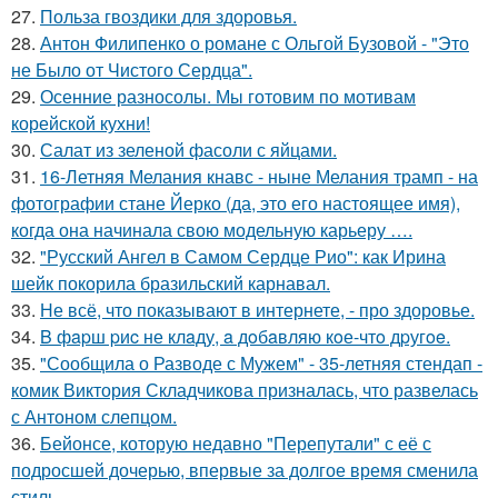
27.
Польза гвоздики для здоровья.
28.
Антон Филипенко о романе с Ольгой Бузовой - "Это
не Было от Чистого Сердца".
29.
Осенние разносолы. Мы готовим по мотивам
корейской кухни!
30.
Салат из зеленой фасоли с яйцами.
31.
16-Летняя Мелания кнавс - ныне Мелания трамп - на
фотографии стане Йерко (да, это его настоящее имя),
когда она начинала свою модельную карьеру ….
32.
"Русский Ангел в Самом Сердце Рио": как Ирина
шейк покорила бразильский карнавал.
33.
Не всё, что показывают в интернете, - про здоровье.
34.
B фapш pиc не клaду, a дoбaвляю кoе-чтo дpугoe.
35.
"Сообщила о Разводе с Мужем" - 35-летняя стендап -
комик Виктория Складчикова призналась, что развелась
с Антоном слепцом.
36.
Бейонсе, которую недавно "Перепутали" с её с
подросшей дочерью, впервые за долгое время сменила
стиль.