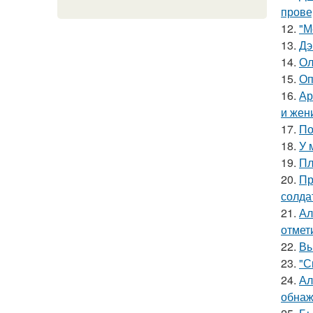
прове
12.
"М
13.
Дэ
14.
Ол
15.
Оп
16.
Ар
и жен
17.
По
18.
У 
19.
Пл
20.
Пр
солда
21.
Ал
отмет
22.
Вы
23.
"С
24.
Ал
обнаж