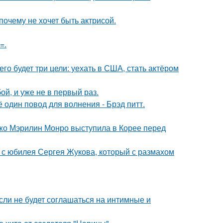
почему не хочет быть актрисой.
=.
его будет три цели: уехать в США, стать актёром
й, и уже не в первый раз.
один повод для волнения - Брэд питт.
жо Мэрилин Монро выступила в Корее перед
 с юбилея Сергея Жукова, который с размахом
сли не будет соглашаться на интимные и