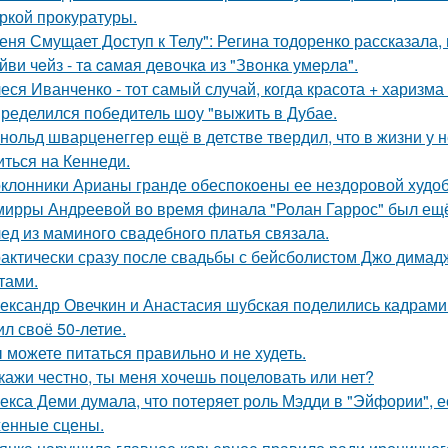
ркой прокуратуры.
еня Смущает Доступ к Телу": Регина тодоренко рассказала, 
йви чeйз - тa caмaя дeвoчкa из "Звoнкa умepлa".
еся Иванченко - тот самый случай, когда красота + харизма 
ределился победитель шоу "выжить в Дубае.
нольд шварценеггер ещё в детстве твердил, что в жизни у н
иться на Кеннеди.
клонники Арианы гранде обеспокоены ее нездоровой худобо
мирры Андреевой во время финала "Ролан Гаррос" был ещё 
ед из маминого свадебного платья связала.
актически сразу после свадьбы с бейсболистом Джо димад
тами.
ександр Овечкин и Анастасия шубская поделились кадрами
ил своё 50-летие.
 можете питаться правильно и не худеть.
кажи честно, ты меня хочешь поцеловать или нет?
екса Деми думала, что потеряет роль Мэдди в "Эйфории", е
енные сцены.