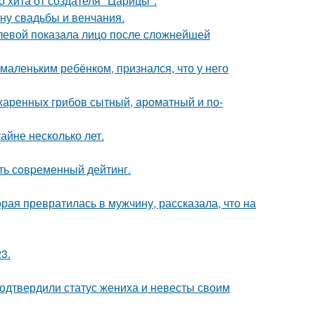
 хита от создателя "Царицы".
ну свадьбы и венчания.
олевой показала лицо после сложнейшей
маленьким ребёнком, признался, что у него
жаренных грибов сытный, ароматный и по-
айне несколько лет.
ть сoвpеменный дейтинг.
ая превратилась в мужчину, рассказала, что на
3.
одтвердили статус жениха и невесты своим