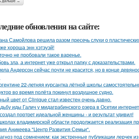
ь дальше →
ледние обновления на сайте:
ана Самойлова решила разом пресечь слухи о пластических
 же хороша энн хэтэуэй!
точно не пробовали такое варенье.
овь зла, а интернет уже открыл папку с доказательствами.
ела Андерсон сейчас почти не красится, но в конце девяно
.
ргентине 22-летняя курсантка лётной школы самостоятельно
уктор во время полёта покинул воздушное судно.
ный цвет от Clinique стал известен очень давно.
дьбу иды Галич у мидаграбинского озера в Осетии интерне
создал портрет идеальной женщины - и результат удивил!
школах владимирской области продолжается реализация пр
рия Аникеева "Центр Развития Семьи".
агноз под сомнением: как экстренные публикации лерчек из