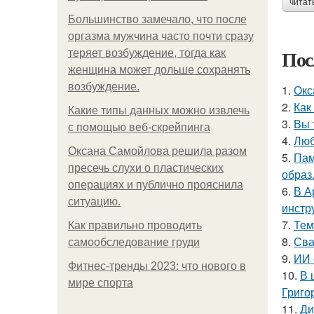
читат
Большинство замечало, что после
оргазма мужчина часто почти сразу
Пос
теряет возбуждение, тогда как
женщина может дольше сохранять
возбуждение.
1.
Окс
2.
Как
Какие типы данных можно извлечь
3.
Вы 
с помощью веб-скрейпинга
4.
Люб
Оксана Самойлова решила разом
5.
Пам
пресечь слухи о пластических
образ
операциях и публично прояснила
6.
В А
ситуацию.
инстр
7.
Тем
Как правильно проводить
8.
Сва
самообследование груди
9.
ИИ 
Фитнес-тренды 2023: что нового в
10.
В 
мире спорта
Григо
11.
Ди