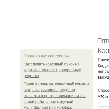
Пят
Как
Популярные материалы
Причи
Как сделать красивый пучок на
Когда
короткие волосы: проверенные
непра
рецепты
высуш
Гарик Харламов, известный комик и
Спосо
актер озвучивания, недавно
Чтобы
оказался в центре внимания из-за
своей работы над озвучкой
мультфильма про колобка.