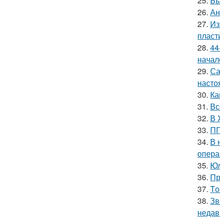
25.
Бь
26.
Ан
27.
Из
пласт
28.
44
начал
29.
Са
насто
30.
Ка
31.
Вс
32.
В 
33.
ПП
34.
В 
опера
35.
Юл
36.
Пр
37.
Tо
38.
Зв
недав