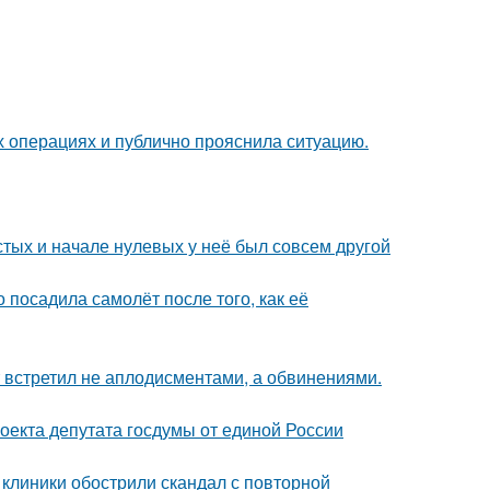
 операциях и публично прояснила ситуацию.
стых и начале нулевых у неё был совсем другой
 посадила самолёт после того, как её
т встретил не аплодисментами, а обвинениями.
оекта депутата госдумы от единой России
 клиники обострили скандал с повторной