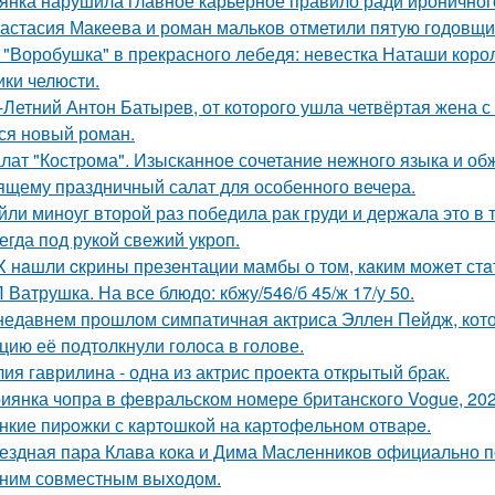
янка нарушила главное карьерное правило ради ироничного
астасия Макеева и роман мальков отметили пятую годовщи
 "Воробушка" в прекрасного лебедя: невестка Наташи кор
ики челюсти.
-Летний Антон Батырев, от которого ушла четвёртая жена с 
ся новый роман.
лат "Кострома". Изысканное сочетание нежного языка и об
ящему праздничный салат для особенного вечера.
йли миноуг второй раз победила рак груди и держала это в т
егда под рукой свежий укроп.
X нaшли cкрины презeнтации мамбы о том, кaким можeт стa
 Ватрушка. На все блюдо: кбжу/546/б 45/ж 17/у 50.
недавнем прошлом симпатичная актриса Эллен Пейдж, котор
цию её подтолкнули голоса в голове.
ия гаврилина - одна из актрис проекта открытый брак.
иянка чопра в февральском номере британского Vogue, 202
нкие пиpoжки с кaртoшкoй на картoфeльном отваpe.
ездная пара Клава кока и Дима Масленников официально п
ним совместным выходом.