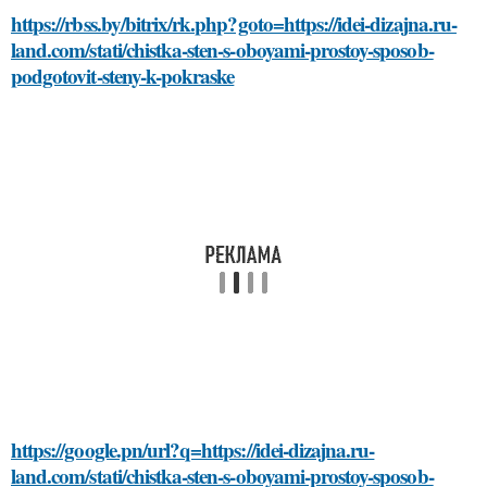
https://rbss.by/bitrix/rk.php?goto=https://idei-dizajna.ru-
land.com/stati/chistka-sten-s-oboyami-prostoy-sposob-
podgotovit-steny-k-pokraske
https://google.pn/url?q=https://idei-dizajna.ru-
land.com/stati/chistka-sten-s-oboyami-prostoy-sposob-