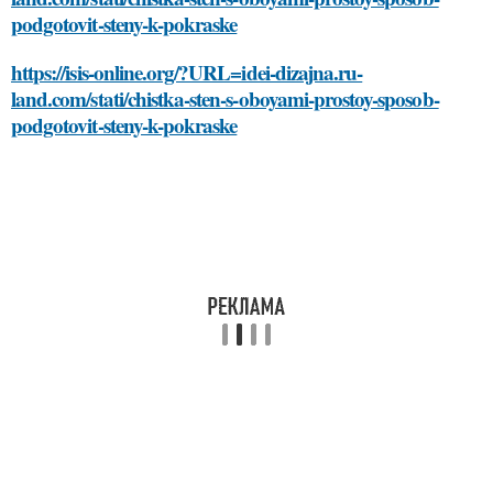
podgotovit-steny-k-pokraske
https://isis-online.org/?URL=idei-dizajna.ru-
land.com/stati/chistka-sten-s-oboyami-prostoy-sposob-
podgotovit-steny-k-pokraske