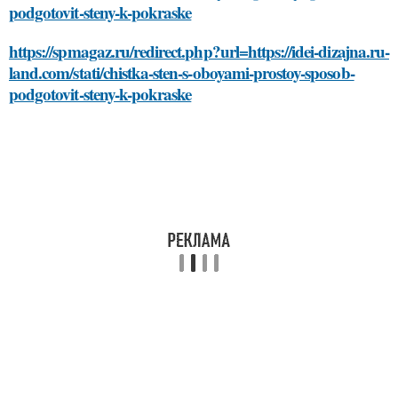
podgotovit-steny-k-pokraske
https://spmagaz.ru/redirect.php?url=https://idei-dizajna.ru-
land.com/stati/chistka-sten-s-oboyami-prostoy-sposob-
podgotovit-steny-k-pokraske