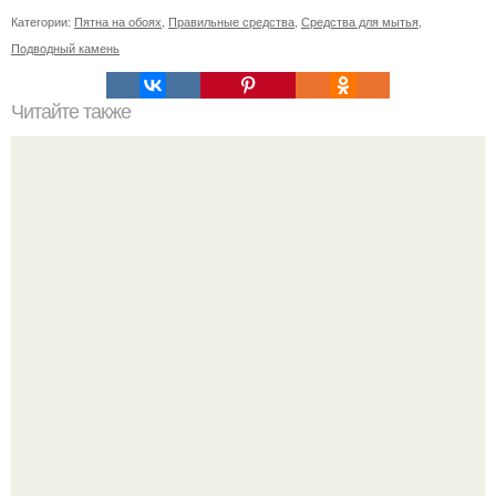
Категории:
Пятна на обоях
,
Правильные средства
,
Средства для мытья
,
Подводный камень
Читайте также
Мастерство в короткой Челке: секреты красивого
заколотия