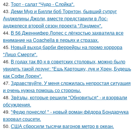
42.
Торт - салат "Чудо - Слойка".
43.
Деми Мур и Билли боб Торнтон, бывший супруг
Анджелины Джоли, вместе представили в Лос-
анджелесе второй сезон проекта "Лэндмен".
44.
В 56 Дженнифер Лопес с лёгкостью захватила все
внимание на Coachella в перьях и стразах.
45.
Новый выход барби феррейры на промо хоррора
"Лицо Смерти".
46.
В годах так 80-х в советских столовых, можно было
увидеть такой лозунг: "Ешь Картошку, лук и Хрен, Будешь
как Софи Лорен".
47.
Здравствуйте. У меня сложилась непростая ситуация
и очень нужна помощь со стороны.
48.
Звёзды, которые решили "Обновиться" - и взорвали
обсуждения.
49.
"Федю понесло! " - новый роман фёдора Бондарчука
взорвал соцсети.
50.
США сбросили тысячи вагонов метро в океан.