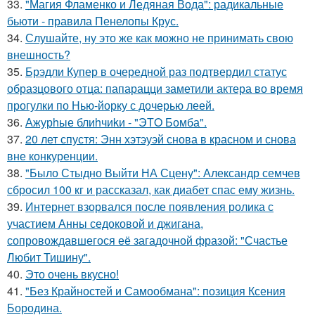
33.
"Магия Фламенко и Ледяная Вода": радикальные
бьюти - правила Пенелопы Крус.
34.
Слушайте, ну это же как можно не принимать свою
внешность?
35.
Брэдли Купер в очередной раз подтвердил статус
образцового отца: папарацци заметили актера во время
прогулки по Нью-йорку с дочерью леей.
36.
Ажурhые блиhчиkи - "ЭТO Бомба".
37.
20 лет спустя: Энн хэтэуэй снова в красном и снова
вне конкуренции.
38.
"Было Стыдно Выйти НА Сцену": Александр семчев
сбросил 100 кг и рассказал, как диабет спас ему жизнь.
39.
Интернет взорвался после появления ролика с
участием Анны седоковой и джигана,
сопровождавшегося её загадочной фразой: "Счастье
Любит Тишину".
40.
Это очень вкусно!
41.
"Без Крайностей и Самообмана": позиция Ксения
Бородина.