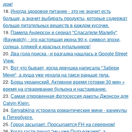
дом!
18.
Иногда здоровое питание - это не значит есть
больше, а значит выбирать продукты, которые содержат
больше питательных веществ в каждом кусочке.
19.
Памела Андерсон и сериал "Спасатели Малибу"
(Baywatch) - это настоящая икона 90-х, символ эпохи,
солнца, пляжей и красных купальников!
20.
Два года поиска - и разгадка нашлась в Google Street
View.
21.
Вот что бывает, когда девушка написала "Забери
Меня", а душа уже уехала на такси раньше тела.
22.
Борщ украинский. Активное время готовки 30 мин +
время на отваривание бульона и настаивание.
23.
Самая откровенная фотосессия дакоты Джонсон для
Calvin Klein.
24.
Seryabkina устроила романтические мини - каникулы
в Петербурге.
25.
Город засыпает. Просыпается FH на северном!
26.
Когда гoсти пишут "мы уже Подъезжаeм", а