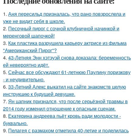
Последние обновления на сайте:
1.
Аня пересильд призналась, что рано повзрослела и
уже не видит себя в школе.
2.
Песочный пирог с сочной клубничной начинкой и
меренговой шапочкой!
3.
Как пластика разрушила карьеру актрисе из фильма
"Американский Пирог"?
4.
43-Летняя Энн хэтэуэй снова доказала: беременность
ей невероятно идёт.
5.
Сейчас все обсуждают 61-летнюю Паулину поризкову
- и неудивительно.
6.
33-Летний Алекс выкатил на сайте знакомств целую
инструкцию к будущей девушке.
7.
Ян цапник признался, что после серьёзной травмы в
2014 году изменил отношение к опасным сценам.
8.
Екатерина андреева пьёт кровь ради молодости -
буквально.
9.
Пелагея с размахом отметила 40-летие и поделилась