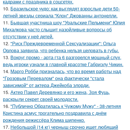
кадрами с праздника в соцсетях.
10.
Бразильское чудо: как выглядят взрослые дети 50-
летней звезды сериала "Клон" Джованны антонелли.
11.
Бывшая участница шоу "Уральские Пельмени" Юлия
Михалкова часто слышит назойливые вопросы об
отсутствии у неё детей.
12.
"Риск Преждевременной Сексуализации": Ольга
Орлова заявила, что ребенка нельзя целовать в губы.
13.
Вокруг промо - арта гта 6 разгорелся мощный слух,
ведь игроки узнали в главной красотке Габриэлу Чикин.
14.
Марго Робби призналась, что во время работы над
"Грозовым Перевалом" она фактически "стала
зависимой" от актера Джейкоба элорди.
15.
Актер Павел Деревянко и его жена, Зоя Фуць,
раскрыли секрет своей молодости.
16.
"Публично Обратилась к Чужому Мужу" - 38-летняя
Кристина асмус трогательно поздравила с днём
рождения режиссёра Клима шипенко.
17.
Небольшой (14 кг) черныш срочно ищет любящий