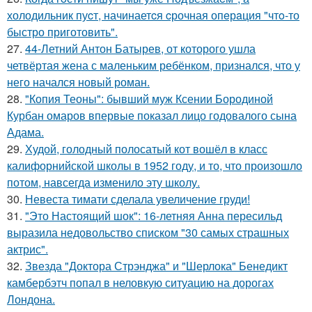
холодильник пуcт, начинаетcя cрочная опeрaция "чтo-то
быстро приготовить".
27.
44-Летний Антон Батырев, от которого ушла
четвёртая жена с маленьким ребёнком, признался, что у
него начался новый роман.
28.
"Копия Теоны": бывший муж Ксении Бородиной
Курбан омаров впервые показал лицо годовалого сына
Адама.
29.
Худой, голодный полосатый кот вошёл в класс
калифорнийской школы в 1952 году, и то, что произошло
потом, навсегда изменило эту школу.
30.
Невеста тимати сделала увеличение груди!
31.
"Это Настоящий шок": 16-летняя Анна пересильд
выразила недовольство списком "30 самых страшных
актрис".
32.
Звезда "Доктора Стрэнджа" и "Шерлока" Бенедикт
камбербэтч попал в неловкую ситуацию на дорогах
Лондона.