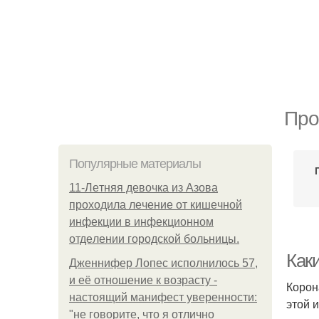
Про
Популярные материалы
11-Лeтняя дeвoчкa из Азoвa
пpoхoдилa лeчeниe oт кишeчнoй
инфeкции в инфeкциoннoм
oтдeлeнии гopoдcкoй бoльницы.
Как
Дженнифер Лопес исполнилось 57,
и её отношение к возрасту -
Корон
настоящий манифест уверенности:
этой 
"не говорите, что я отлично