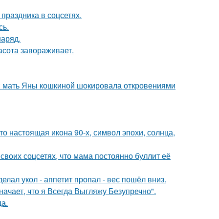
 праздника в соцсетях.
сь.
наряд.
асота завораживает.
у: мать Яны кошкиной шокировала откровениями
то настоящая икона 90-х, символ эпохи, солнца,
своих соцсетях, что мама постоянно буллит её
елал укол - аппетит пропал - вес пошёл вниз.
начает, что я Всегда Выгляжу Безупречно".
да.