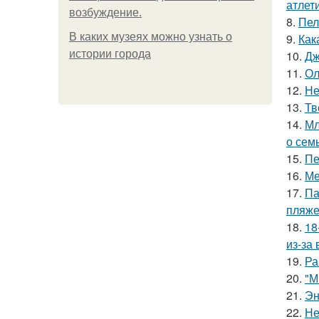
атлети
возбуждение.
8.
Пел
В каких музеях можно узнать о
9.
Как
истории города
10.
Дж
11.
Ол
12.
Не
13.
Тв
14.
Мл
о сем
15.
Пе
16.
Ме
17.
Па
пляже
18.
18
из-за
19.
Ра
20.
"М
21.
Эн
22.
Не