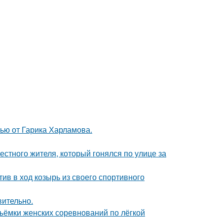
ью от Гарика Харламова.
естного жителя, который гонялся по улице за
ив в ход козырь из своего спортивного
вительно.
ъёмки женских соревнований по лёгкой