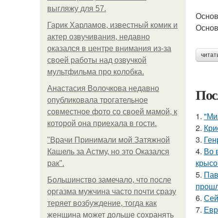
выгляжу для 57.
Основ
Гарик Харламов, известный комик и
Основ
актер озвучивания, недавно
оказался в центре внимания из-за
читат
своей работы над озвучкой
мультфильма про колобка.
Анастасия Волочкова недавно
Пос
опубликовала трогательное
совместное фото со своей мамой, к
1.
"Ми
которой она приехала в гости.
2.
Кри
3.
Ген
"Врачи Принимали мой Затяжной
4.
Во 
Кашель за Астму, но это Оказался
крысо
рак".
5.
Пав
Большинство замечало, что после
прошл
оргазма мужчина часто почти сразу
6.
Сей
теряет возбуждение, тогда как
7.
Евр
женщина может дольше сохранять