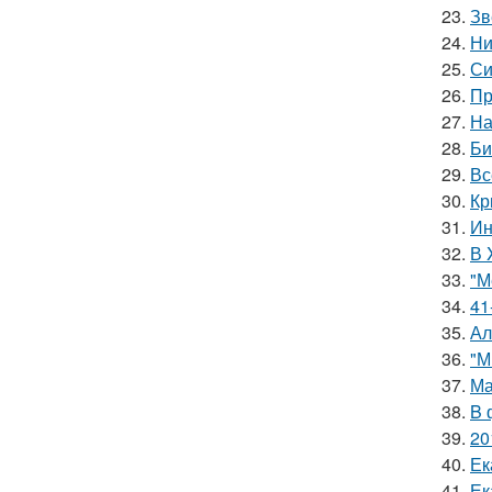
23.
Зв
24.
Ни
25.
Си
26.
Пр
27.
На
28.
Би
29.
Вс
30.
Кр
31.
Ин
32.
В 
33.
"М
34.
41
35.
Ал
36.
"М
37.
Ма
38.
B 
39.
20
40.
Ек
41.
Ек