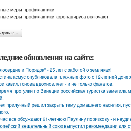
ные меры профилактики
ные меры профилактики коронавируса включают:
ь дальше →
ледние обновления на сайте:
лосердие и Порядок" - 25 лет с заботой о земляках!
стина асмус опубликовала пляжные фото с 12-летней дочер
ри кавилл снова вдохновляет - и не только фанатов.
время прогулки по Венеции российская туристка заметила м
й.
ел прилучный решил закрыть тему домашнего насилия, пуст
ого.
час все обсуждают 61-летнюю Паулину поризкову - и неуди
опейский вещательный союз выпустил рекомендации для с