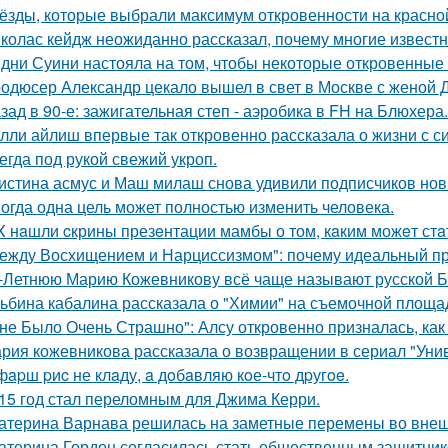
ёзды, которые выбрали максимум откровенности на красно
колас кейдж неожиданно рассказал, почему многие известн
дни Суини настояла на том, чтобы некоторые откровенные 
одюсер Александр цекало вышел в свет в Москве с женой 
зад в 90-е: зажигательная степ - аэробика в FH на Блюхера.
лли айлиш впервые так откровенно рассказала о жизни с с
егда под рукой свежий укроп.
истина асмус и Маш милаш снова удивили подписчиков но
огда одна цель может полностью изменить человека.
X нaшли cкрины презeнтации мамбы о том, кaким можeт стa
ежду Восхищением и Нарциссизмом": почему идеальный п
-Летнюю Марию Кожевникову всё чаще называют русской Б
ьбина кабалина рассказала о "Химии" на съемочной площа
не Было Очень Страшно": Алсу откровенно призналась, как
рия кожевникова рассказала о возвращении в сериал "Унив
фapш pиc не клaду, a дoбaвляю кoе-чтo дpугoe.
15 год стал переломным для Джима Керри.
атерина Варнава решилась на заметные перемены во внеш
атерина Гордон согласилась стать общественным защитник