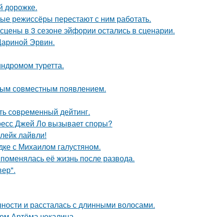
й дорожке.
ые режиссёры перестают с ним работать.
сцены в 3 сезоне эйфории остались в сценарии.
Дариной Эрвин.
индромом туретта.
вым совместным появлением.
ть сoвpеменный дейтинг.
ресс Джей Ло вызывает споры?
лейк лайвли!
дке с Михаилом галустяном.
 поменялась её жизнь после развода.
ер".
ности и рассталась с длинными волосами.
ом Артёма чекалина.