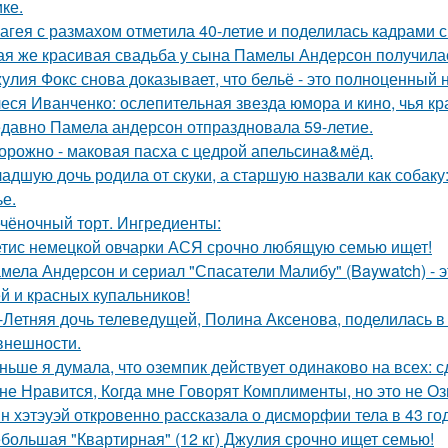
ке.
агея с размахом отметила 40-летие и поделилась кадрами с
ая же красивая свадьба у сына Памелы Андерсон получила
улия Фокс снова доказывает, что бельё - это полноценный 
еся Иванченко: ослепительная звезда юмора и кино, чья кр
давно Памела андерсон отпраздновала 59-летие.
орожно - маковая пасха с цедрой апельсина&мёд.
адшую дочь родила от скуки, а старшую назвали как собак
ье.
чёночный торт. Ингредиенты:
тис немецкой овчарки АСЯ срочно любящую семью ищет!
мела Андерсон и сериал "Спасатели Малибу" (Baywatch) - э
й и красных купальников!
-Летняя дочь телеведущей, Полина Аксенова, поделилась в 
 внешности.
ньше я думала, что оземпик действует одинаково на всех: сд
не Нравится, Когда мне Говорят Комплименты, но это не Оз
н хэтэуэй откровенно рассказала о дисморфии тела в 43 го
большая "Квартирная" (12 кг) Джулия срочно ищет семью!