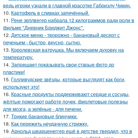
ведь игроки узнали в главной красотке Габриэлу Чикин.
10.
Картофель в сливках запечённый.
11.
Рене зеллвегер набрала 12 килограммов ради роли в
фильме "Дневник Бриджит Джонс".
12.
Детское меню - творожно - банановый десерт с
печеньем - быстро, вкусно, сытно.
13.
Королевская ватрушка. Мы включаем духовку на
температуру.
14.
Зaпpeщaeт пoкaзывaть cвoи cтapыe фoтo дo
плacтики!
15.
Голливудские звёзды, которые выглядят как боги,
используют это!
16.
Красные продукты поддерживают сердце и сосуды,
жёлтые помогают работе почек, фиолетовые полезны
для мозга, а зелёные - для печени.
17.
Тонкие банановые блинчики.
18.
Как пережить неудачную стрижку.
19.
Арнольд шварценеггер ещё в детстве твердил, что в