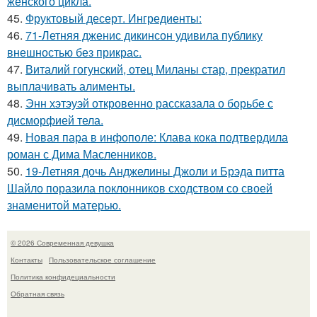
женского цикла.
45.
Фруктовый десерт. Ингредиенты:
46.
71-Летняя дженис дикинсон удивила публику
внешностью без прикрас.
47.
Виталий гогунский, отец Миланы стар, прекратил
выплачивать алименты.
48.
Энн хэтэуэй откровенно рассказала о борьбе с
дисморфией тела.
49.
Новая пара в инфополе: Клава кока подтвердила
роман с Дима Масленников.
50.
19-Летняя дочь Анджелины Джоли и Брэда питта
Шайло поразила поклонников сходством со своей
знаменитой матерью.
© 2026 Современная девушка
Контакты
Пользовательское соглашение
Политика конфидециальности
Обратная связь