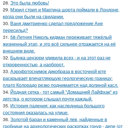
28.
Это была любовь!
29.
Мэрил стрип и Мартина шорта поймали в Лондоне,
когда они были на свидании.
30.
Ваня дмитриенко сделал предложение Ане
пересильд?
31.
58-Летняя Николь кидман переживает тяжёлый
жизненный этап, и это всё сильнее отражается на её
внешнем виде.
32.
Бьянка цензори удивила всех - и на этот раз не
откровенностью, а наоборот.
33.
Аэрофотоснимок дикобpaза в восточной юте
раскрывает впечатляющую геологическую границу:
плато Колорадо резко поднимается над долиной касл.
34.
Йодная сетка - тот самый "Домашний Лайфхак" из
детства, о котором слышал почти каждый.
35.
История падения: как наследница большого
состояния оказалась на улице.
36.
Золотой баран и каменный лев, найденные в
гробнице на археологических раскопках гонур - депе (от