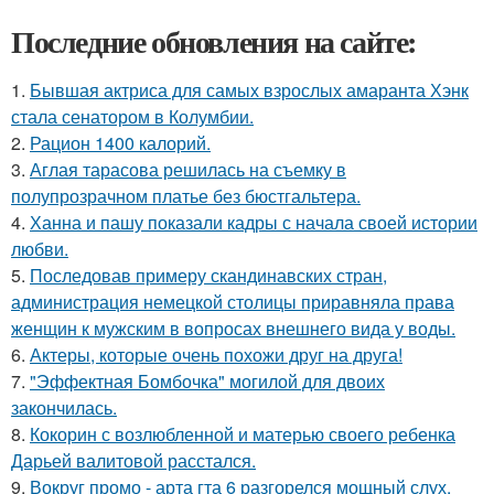
Последние обновления на сайте:
1.
Бывшая актриса для самых взрослых амаранта Хэнк
стала сенатором в Колумбии.
2.
Рацион 1400 калорий.
3.
Аглая тарасова решилась на съемку в
полупрозрачном платье без бюстгальтера.
4.
Ханна и пашу показали кадры с начала своей истории
любви.
5.
Последовав примеру скандинавских стран,
администрация немецкой столицы приравняла права
женщин к мужским в вопросах внешнего вида у воды.
6.
Актеры, которые очень похожи друг на друга!
7.
"Эффектная Бомбочка" могилой для двоих
закончилась.
8.
Кокорин с возлюбленной и матерью своего ребенка
Дарьей валитовой расстался.
9.
Вокруг промо - арта гта 6 разгорелся мощный слух,