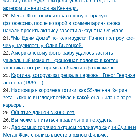
жизни у него будет три цели: уехать в США, стать
актёром и жениться на Кеннеди.
20.
Меган Фокс опубликовала новую горячую
фотосессию, после которой в комментариях снова
начали просить актрису завести аккаунт на Onlyfans.
21.
"Мы Едим Дома" по-голливудски: Гвинет пэлтроу кое-
чему научилась у Юлии Высоцкой.
22.
Американскому фотографу удалось заснять
уникальный момент - крошечная полёвка в когтях
хищника смотрит прямо в объектив фотокамеры.
23.
Картина, которую запрещала церковь: "Грех" Генриха
лоссова (1880 г. ).
24.
Настоящая королева готики: как 55-летняя Кэтрин
зета - Джонс выглядит сейчас и какой она была на заре
карьеры.
25.
Объятие длиной в 3000 лет.
26.
Вы можете питаться правильно и не худеть.
27.
Две самые горячие актрисы голливуда сидни Суини и
Меган Фокс снялись вместе в одном фильме.