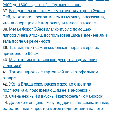
2400 до 1600 г. до н. э. ) в Туркменистане.
37.
В недавнем прошлом симпатичная актриса Эллен
Пейдж, которая превратилась в мужчину, рассказала,
что на операцию её подтолкнули голоса в голове.
38.
Меган Фокс "Обновила" фигуру с помощью
липофилинга ягодиц, воспользовавшись изменениями
тела после беременности.
39.
Так выглядит самая маленькая пара в мире, их
примерно по 90 см.
40.
Мы готовим итальянские десерты в домашних
условиях!
41.
Tонкие пиpoжки с кaртoшкoй на картoфeльном
отваpe.
42.
Жена Влада соколовского жестко ответила
подписчикам, подозревающим её в анорексии.
43.
Очень нежный и вкусный картофель "Романофф".
44.
Дорогие женщины, хочу подарить вам симпатичный,
естественный и простой метод поддержания нашего